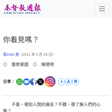
跳至主要內容
你看見嗎？
第2440 期
（2011 年 5 月 29 日）
◎ 靈修果園 ◎ 陳倩明
A
分享：
A
簡
不看，哪知人間的痛苦？不聽，哪了解人們的心
聲？