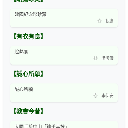
建國紀念幣珍藏
◎ 朝鷹
【有衣有食】
趁熱食
◎ 吳潔儀
【誠心所願】
誠心所願
◎ 李仰安
【教會今昔】
大國手孫中山「神乎其技」