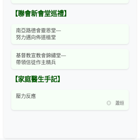
【聯會新會堂巡禮】
南亞路德會靈恩堂—
努力邁向佈道植堂
基督教宣教會錦繡堂—
帶領信徒作主精兵
【家庭醫生手記】
壓力反應
◎ 蕭烜