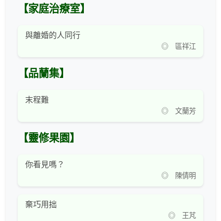
【家庭治療室】
與離婚的人同行
◎ 區祥江
【品蘭集】
末程難
◎ 文蘭芳
【靈修果園】
你看見嗎？
◎ 陳倩明
棄巧用拙
◎ 王芃