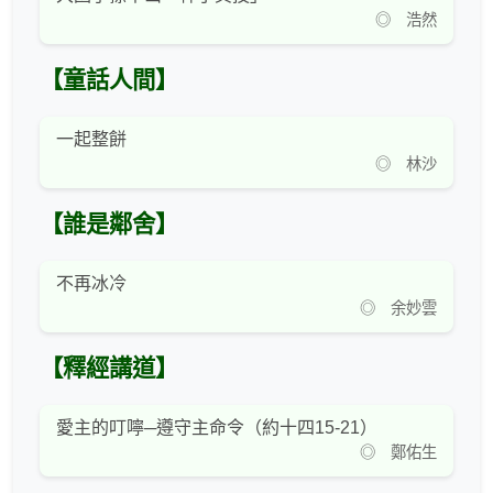
◎ 浩然
【童話人間】
一起整餅
◎ 林沙
【誰是鄰舍】
不再冰冷
◎ 余妙雲
【釋經講道】
愛主的叮嚀─遵守主命令（約十四15-21）
◎ 鄭佑生