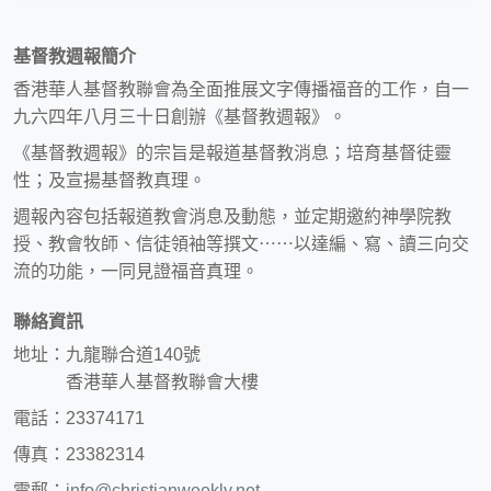
基督教週報簡介
香港華人基督教聯會為全面推展文字傳播福音的工作，自一
九六四年八月三十日創辦《基督教週報》。
《基督教週報》的宗旨是報道基督教消息；培育基督徒靈
性；及宣揚基督教真理。
週報內容包括報道教會消息及動態，並定期邀約神學院教
授、教會牧師、信徒領袖等撰文⋯⋯以達編、寫、讀三向交
流的功能，一同見證福音真理。
聯絡資訊
地址：九龍聯合道140號
香港華人基督教聯會大樓
電話：23374171
傳真：23382314
電郵：
info@christianweekly.net