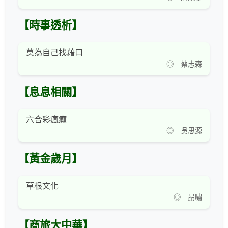
【時事透析】
莫為自己找藉口
◎ 蔡志森
【息息相關】
六合彩瘋癲
◎ 吳思源
【黃金歲月】
草根文化
◎ 昂嘯
【商旅大中華】