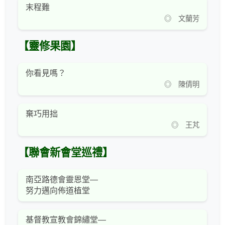
末程難
◎ 文蘭芳
【靈修果園】
你看見嗎？
◎ 陳倩明
棄巧用拙
◎ 王芃
【聯會新會堂巡禮】
南亞路德會靈恩堂—
努力邁向佈道植堂
基督教宣教會錦繡堂—