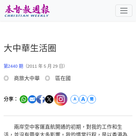
跳至主要內容
大中華生活圈
第2440 期
（2011 年 5 月 29 日）
◎ 商旅大中華 ◎ 區在國
A
分享：
A
簡
兩岸空中客運直航開通的初期，對我的工作和生
活，並沒有帶來太多影響。我的慣常行程，是以香港為