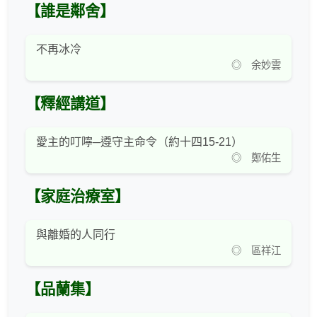
【誰是鄰舍】
不再冰冷
◎ 余妙雲
【釋經講道】
愛主的叮嚀─遵守主命令（約十四15-21）
◎ 鄭佑生
【家庭治療室】
與離婚的人同行
◎ 區祥江
【品蘭集】