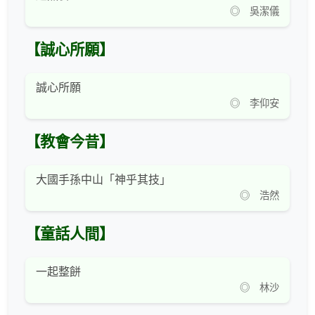
◎ 吳潔儀
【誠心所願】
誠心所願
◎ 李仰安
【教會今昔】
大國手孫中山「神乎其技」
◎ 浩然
【童話人間】
一起整餅
◎ 林沙