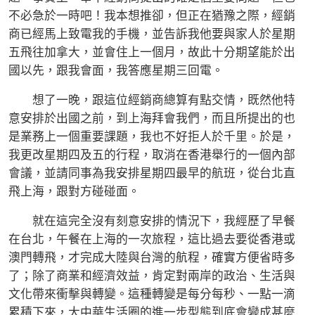
不必急於一時吧！我本想推卻，但正在猶豫之際，經銷
商已經馬上致電我的手機，並告訴我他要與家人於星期
五飛往加拿大，並會住上一個月，故此十分期望能於出
國以先，跟我會面，我答應星期三回電。
想了一晚，跟這位經銷商總算有點交情，既然他特
意安排於出國之前，到上海拜會我們，而且所提出的也
是業務上一個重要課題，我也不好拒人於千里。於是，
我更改星期四及五的行程，取消在香港舉行的一個內部
會議，並請同事為我安排星期四最早的航班，從台北直
飛上海，跟對方碰碰面。
就在這完全沒有刻意安排的情況下，我經歷了早餐
在台北，午餐在上海的一次旅程，這比過去要從香港或
澳門轉飛，才完成大陸與台灣的航程，確實方便省時多
了；除了商業和經濟效益，肯定對兩岸的政治、生活與
文化帶來衝擊與轉變。這種轉變是每分每秒、一點一滴
累積下來，大中華生活圈的進一步型態到底會變成甚麼