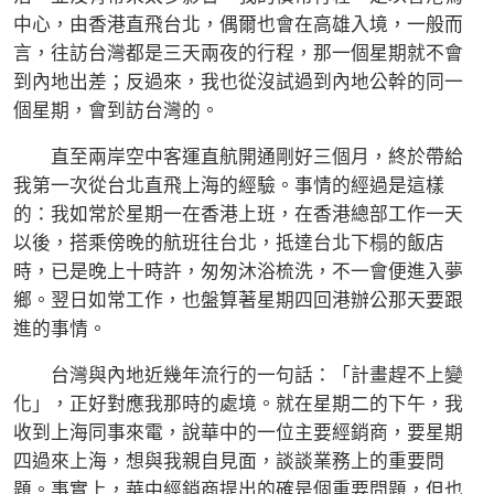
中心，由香港直飛台北，偶爾也會在高雄入境，一般而
言，往訪台灣都是三天兩夜的行程，那一個星期就不會
到內地出差；反過來，我也從沒試過到內地公幹的同一
個星期，會到訪台灣的。
直至兩岸空中客運直航開通剛好三個月，終於帶給
我第一次從台北直飛上海的經驗。事情的經過是這樣
的：我如常於星期一在香港上班，在香港總部工作一天
以後，搭乘傍晚的航班往台北，抵達台北下榻的飯店
時，已是晚上十時許，匆匆沐浴梳洗，不一會便進入夢
鄉。翌日如常工作，也盤算著星期四回港辦公那天要跟
進的事情。
台灣與內地近幾年流行的一句話：「計畫趕不上變
化」，正好對應我那時的處境。就在星期二的下午，我
收到上海同事來電，說華中的一位主要經銷商，要星期
四過來上海，想與我親自見面，談談業務上的重要問
題。事實上，華中經銷商提出的確是個重要問題，但也