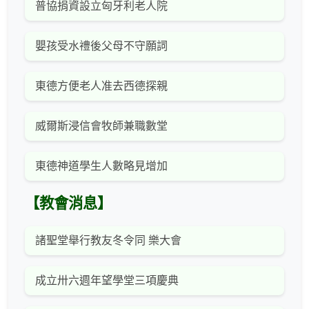
普協捐資設立匈牙利老人院
嬰孩受水禮後父母不守願詞
東德方便老人准去西德探親
威爾斯浸信會牧師兼職數堂
東德神道學生人數略見增加
【教會消息】
諸聖堂舉行教友冬令同 樂大會
成立卅六週年望學堂三項慶典