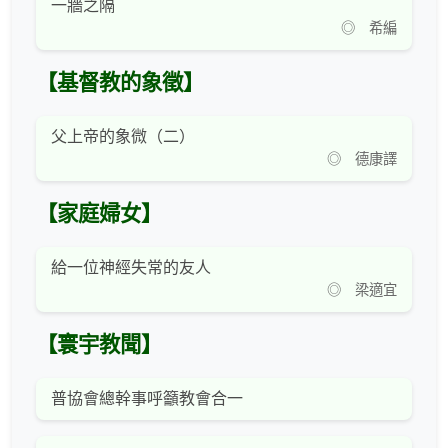
一牆之隔
◎ 希編
【基督教的象徵】
父上帝的象微（二）
◎ 德康譯
【家庭婦女】
給一位神經失常的友人
◎ 梁適宜
【寰宇教聞】
普協會總幹事呼籲教會合一