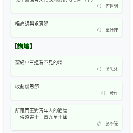
◎ 何世明
唱高調與求實際
◎ 單倫理
【講壇】
聖經中三道看不見的墻
◎ 吳思沐
收割感恩節
◎ 黃作
所羅門王對青年人的勸勉
傳道書十一章九至十節
◎ 彭學騰