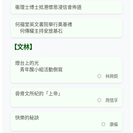
衞理士博士抵港懷恩浸信會佈道
何福堂英文書院舉行奠基禮
何傳耀主持安放基石
【文林】
燈台上的光
青年醒小組活動側寫
◎ 林興烱
毋骨文所紀的「上帝」
◎ 周億孚
快樂的秘訣
◎ 康編