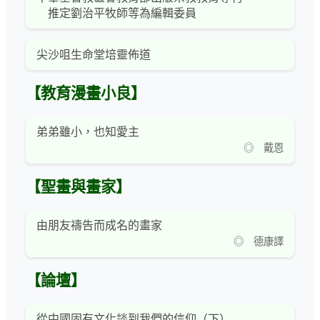
推定劉治平牧師等為編輯委員
尖沙咀生命堂培靈佈道
【教育漫畫小良】
弟弟雖小，也知愛主
◎ 戴恩
【聖畫與畫家】
由朋友禱告而成名的畫家
◎ 德康譯
【論壇】
從中國固有文化談到我們的信仰（下）