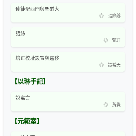
使徒聖西門與聖猶大
◎ 張綠薌
語絲
◎ 萱珪
培正校址設置與遷移
◎ 譚希天
【以琳手記】
說寓言
◎ 黃覺
【元範室】