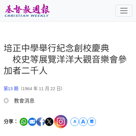
跳至主要內容
培正中學舉行紀念創校慶典
校史等展覽洋洋大觀音樂會參
加者二千人
第13 期
（1964 年 11 月 22 日）
◎ 教會消息
A
分享：
A
簡