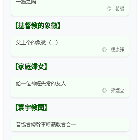
一牆之隔
◎ 希編
【基督教的象徵】
父上帝的象微（二）
◎ 德康譯
【家庭婦女】
給一位神經失常的友人
◎ 梁適宜
【寰宇教聞】
普協會總幹事呼籲教會合一