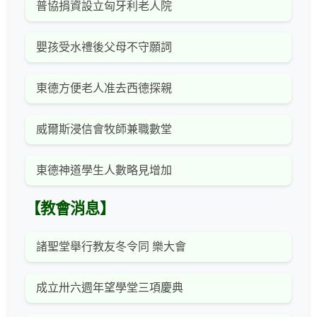
普協捐資設立匈牙利老人院
嬰孩受水禮後父母不守願詞
東德方便老人准去西德探親
威爾斯浸信會牧師兼職數堂
東德神道學生人數略見增加
【教會消息】
諸聖堂舉行教友冬令同 樂大會
成立卅六週年望學堂三項慶典