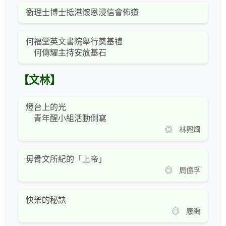
衞理士博士抵港懷恩浸信會佈道
何福堂英文書院舉行奠基禮
何傳耀主持安放基石
【文林】
燈台上的光
青年醒小組活動側寫
◎ 林興烱
毋骨文所紀的「上帝」
◎ 周億孚
快樂的秘訣
◎ 康編