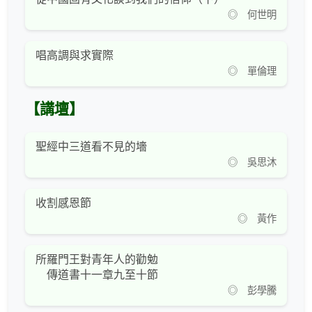
◎ 何世明
唱高調與求實際
◎ 單倫理
【講壇】
聖經中三道看不見的墻
◎ 吳思沐
收割感恩節
◎ 黃作
所羅門王對青年人的勸勉
傳道書十一章九至十節
◎ 彭學騰