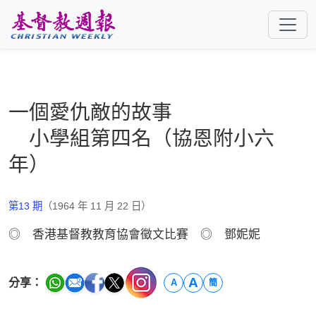
跳至主要內容
一個愛仇敵的故事
小學組第四名（協恩附小六
年）
第13 期
（1964 年 11 月 22 日）
◎ 香港基督教教育協會徵文比賽 ◎ 鄧妮妮
A
分享：
A
簡