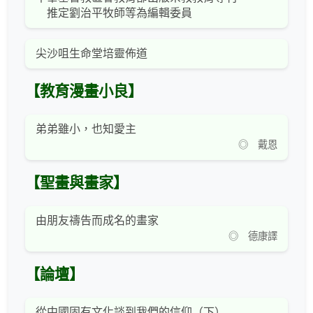
推定劉治平牧師等為編輯委員
尖沙咀生命堂培靈佈道
【教育漫畫小良】
弟弟雖小，也知愛主
◎ 戴恩
【聖畫與畫家】
由朋友禱告而成名的畫家
◎ 德康譯
【論壇】
從中國固有文化談到我們的信仰（下）