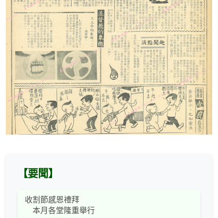
【要聞】
收割節感恩禮拜
本月各堂隆重舉行