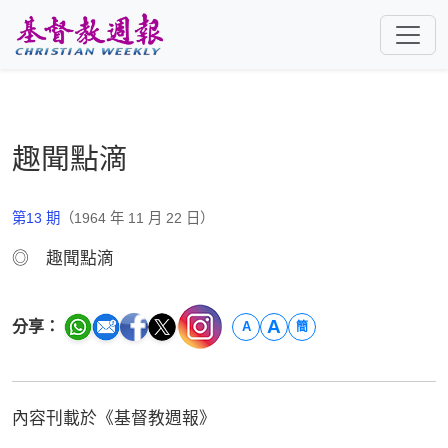
跳至主要內容
趣聞點滴
第13 期
（1964 年 11 月 22 日）
◎ 趣聞點滴
A
分享：
A
簡
內容刊載於《基督教週報》