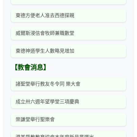
東德方便老人准去西德探親
威爾斯浸信會牧師兼職數堂
東德神道學生人數略見增加
【教會消息】
諸聖堂舉行教友冬令同 樂大會
成立卅六週年望學堂三項慶典
崇謙堂舉行聖樂會