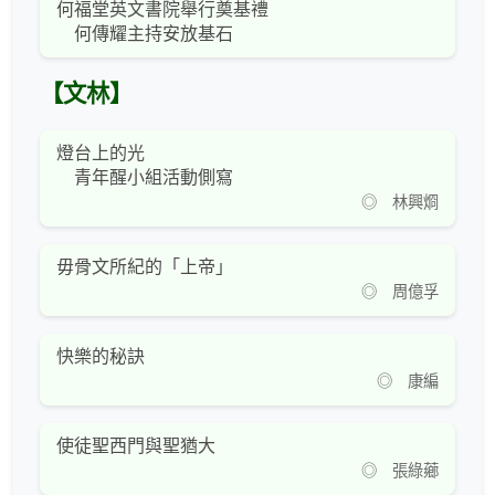
何福堂英文書院舉行奠基禮
何傳耀主持安放基石
【文林】
燈台上的光
青年醒小組活動側寫
◎ 林興烱
毋骨文所紀的「上帝」
◎ 周億孚
快樂的秘訣
◎ 康編
使徒聖西門與聖猶大
◎ 張綠薌