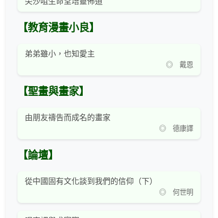
尖沙咀生命堂培靈佈道
【教育漫畫小良】
弟弟雖小，也知愛主
◎ 戴恩
【聖畫與畫家】
由朋友禱告而成名的畫家
◎ 德康譯
【論壇】
從中國固有文化談到我們的信仰（下）
◎ 何世明