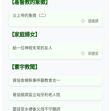
【基督教的象徵】
父上帝的象微（二）
◎ 德康譯
【家庭婦女】
給一位神經失常的友人
◎ 梁適宜
【寰宇教聞】
普協會總幹事呼籲教會合一
普協捐資設立匈牙利老人院
嬰孩受水禮後父母不守願詞