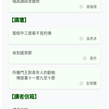
唱高調與求實際
◎ 單倫理
【講壇】
聖經中三道看不見的墻
◎ 吳思沐
收割感恩節
◎ 黃作
所羅門王對青年人的勸勉
傳道書十一章九至十節
◎ 彭學騰
【讀者信箱】