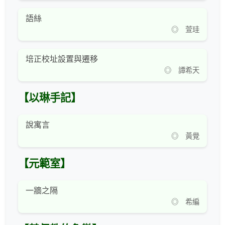
語絲
◎ 萱珪
培正校址設置與遷移
◎ 譚希天
【以琳手記】
說寓言
◎ 黃覺
【元範室】
一牆之隔
◎ 希編