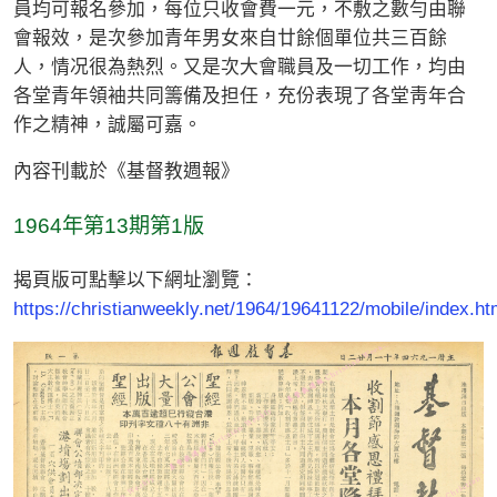
員均可報名參加，每位只收會費一元，不敷之數勻由聯
會報效，是次參加青年男女來自廿餘個單位共三百餘
人，情况很為熱烈。又是次大會職員及一切工作，均由
各堂青年領袖共同籌備及担任，充份表現了各堂靑年合
作之精神，誠屬可嘉。
內容刊載於《基督教週報》
1964年第13期第1版
揭頁版可點擊以下網址瀏覽：
https://christianweekly.net/1964/19641122/mobile/index.ht