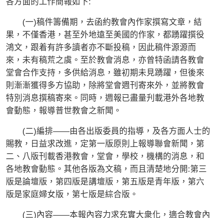
各方面的工作簡報如下:
(一)稿件籌備期，去函約教會內作家撰寫文章，結
果，不僅香港，甚至外地遠至美國的作家，都踴躍撰役
鴻文，跟着有許多讀者亦不斷投稿，因此稿件源源而
來，未有稿荒之虞。至於教會消息，亦曾特函請各教會
堂會合作支持，多供給消息，雖初期未見踴躍，但後來
則漸漸獲得多方協助，除將堂會週刊寄來外，並將教會
特別消息撰稿寄來。同時，週報已盡量刋載港外各地教
會動態，報導普世教會之新聞。
(二)編排——由各出版委員的指導，及各方面人士的
賜教，日益求改進，定第一版原則上報導聯會新聞，第
二、八版刊載香港教會，堂會，學校，機構的消息，和
各地教會動態。其他各版為文稿，而且清楚地分開:第三
版是論壇版，第四版是講壇版，第五版是青年版，第六
版是家庭婦女版，第七版是綜合版。
(三)內容——本報內容力求充實大衆化，適合教會內