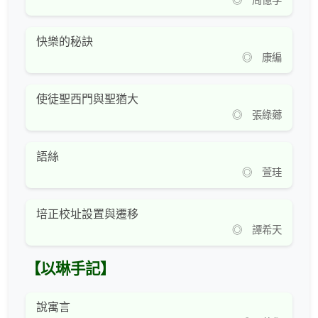
◎ 周億孚
快樂的秘訣
◎ 康編
使徒聖西門與聖猶大
◎ 張綠薌
語絲
◎ 萱珪
培正校址設置與遷移
◎ 譚希天
【以琳手記】
說寓言