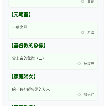
◎ 黃覺
【元範室】
一牆之隔
◎ 希編
【基督教的象徵】
父上帝的象微（二）
◎ 德康譯
【家庭婦女】
給一位神經失常的友人
◎ 梁適宜