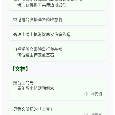
研究新傳播工具佈道可能性
香港電台廣播基督降臨意義
衞理士博士抵港懷恩浸信會佈道
何福堂英文書院舉行奠基禮
何傳耀主持安放基石
【文林】
燈台上的光
青年醒小組活動側寫
◎ 林興烱
毋骨文所紀的「上帝」