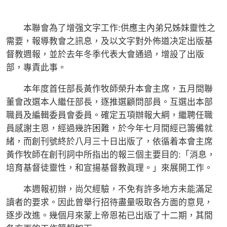
本聯會為了增强文字工作:供應主內弟兄姊妹靈性之
需要，報導教會之訊息，及以文字對外佈道决定出版基
督教週報，並於去年冬季代表大會通過，增設了出版
部，專責此事。
本年度首任部長黃作牧師榮升本會主席，五月間聯
董會改選本人繼任部長，逐推選顧問部員。互選出本部
職員及編輯委員會委員。確定五項辦報大綱，繼聘任職
員感謝主恩，經過幾許困難，於今年七月間經已籌備就
緒，而創刊號終於八月三十日出版了，依循着本會主席
黃作牧師在創刊詞中所指出的報三個主要目的:「消息，
培育基督徒靈性，和宣揚基督教眞理。」來展開工作。
本週報初辦，尚欠經驗，不免有許多地方未能滿足
讀者的要求。因此曾舉行招待盡量吸取各方面的意見，
逐步改進。幾個月來蒙上帝恩祐已出版了十二期，其間