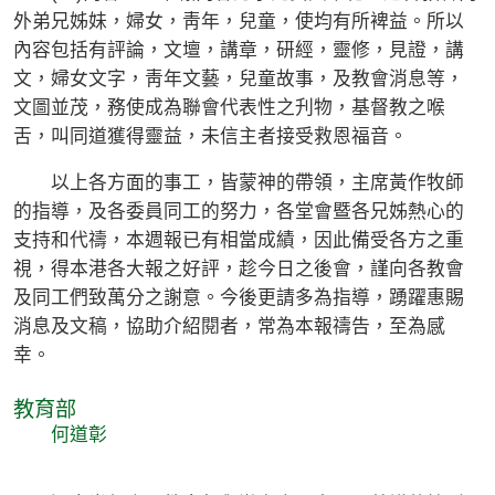
外弟兄姊妹，婦女，靑年，兒童，使均有所裨益。所以
內容包括有評論，文壇，講章，研經，靈修，見證，講
文，婦女文字，靑年文藝，兒童故事，及教會消息等，
文圖並茂，務使成為聯會代表性之刋物，基督教之喉
舌，叫同道獲得靈益，未信主者接受救恩福音。
以上各方面的事工，皆蒙神的帶領，主席黃作牧師
的指導，及各委員同工的努力，各堂會暨各兄姊熱心的
支持和代禱，本週報已有相當成績，因此備受各方之重
視，得本港各大報之好評，趁今日之後會，謹向各教會
及同工們致萬分之謝意。今後更請多為指導，踴躍惠賜
消息及文稿，協助介紹閱者，常為本報禱告，至為感
幸。
教育部
何道彰