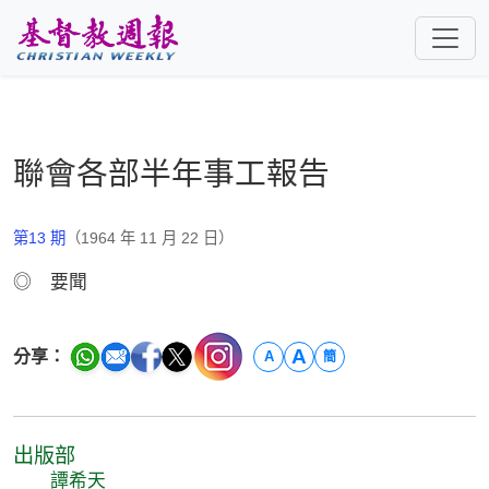
跳至主要內容
聯會各部半年事工報告
第13 期
（1964 年 11 月 22 日）
◎ 要聞
A
分享：
A
簡
出版部
譚希天