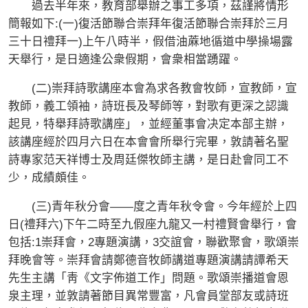
過去半年來，教育部舉辦之事工多項，茲謹將情形
簡報如下:(一)復活節聯合崇拜年復活節聯合崇拜於三月
三十日禮拜一)上午八時半，假借油蔴地循道中學操場露
天舉行，是日適逢公衆假期，會衆相當踴躍。
(二)崇拜詩歌講座本會為求各教會牧師，宣教師，宣
教師，義工領袖，詩班長及琴師等，對歌有更深之認識
起見，特舉拜詩歌講座」，並經董事會决定本部主辦，
該講座經於四月六日在本會會所舉行完畢，敦請著名聖
詩專家范天祥博士及周廷傑牧師主講，是日赴會同工不
少，成績頗佳。
(三)青年秋分會——度之青年秋令會。今年經於上四
日(禮拜六)下午二時至九假座九龍又一村禮賢會舉行，會
包括:1崇拜會，2專題演講，3交誼會，聯歡聚會，歌頌崇
拜晚會等。崇拜會請鄭德音牧師講道專題演講請譚希天
先生主講「靑《文字佈道工作」問題。歌頌崇播道會恩
泉主理，並敦請著節目異常豐富，凡會員堂部友或詩班