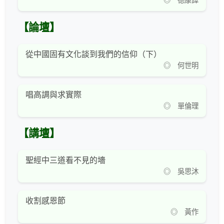
◎ 德康譯
【論壇】
從中國固有文化談到我們的信仰（下）
◎ 何世明
唱高調與求實際
◎ 單倫理
【講壇】
聖經中三道看不見的墻
◎ 吳思沐
收割感恩節
◎ 黃作