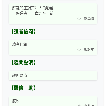
所羅門王對青年人的勸勉
傳道書十一章九至十節
◎ 彭學騰
【讀者信箱】
讀者信箱
◎ 編輯室
【趣聞點滴】
趣聞點滴
【靈修一助】
感恩