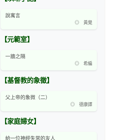
說寓言
◎ 黃覺
【元範室】
一牆之隔
◎ 希編
【基督教的象徵】
父上帝的象微（二）
◎ 德康譯
【家庭婦女】
給一位神經失常的友人