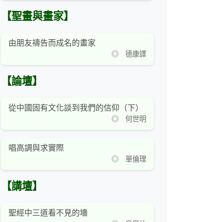
【聖畫與畫家】
由朋友禱告而成名的畫家
◎ 德康譯
【論壇】
從中國固有文化談到我們的信仰（下）
◎ 何世明
唱高調與求實際
◎ 單倫理
【講壇】
聖經中三道看不見的墻