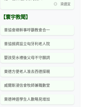
◎ 梁適宜
【寰宇教聞】
普協會總幹事呼籲教會合一
普協捐資設立匈牙利老人院
嬰孩受水禮後父母不守願詞
東德方便老人准去西德探親
威爾斯浸信會牧師兼職數堂
東德神道學生人數略見增加