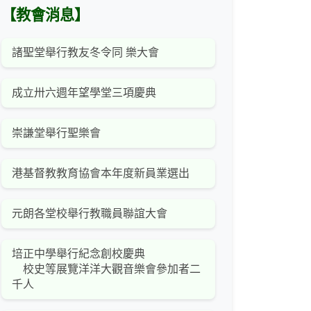
【教會消息】
諸聖堂舉行教友冬令同 樂大會
成立卅六週年望學堂三項慶典
崇謙堂舉行聖樂會
港基督教教育協會本年度新員業選出
元朗各堂校舉行教職員聯誼大會
培正中學舉行紀念創校慶典
校史等展覽洋洋大觀音樂會參加者二
千人