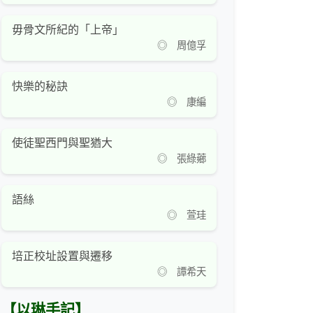
毋骨文所紀的「上帝」
◎ 周億孚
快樂的秘訣
◎ 康編
使徒聖西門與聖猶大
◎ 張綠薌
語絲
◎ 萱珪
培正校址設置與遷移
◎ 譚希天
【以琳手記】