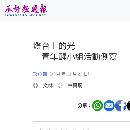
跳至主要內容
燈台上的光
青年醒小組活動側寫
第13 期
（1964 年 11 月 22 日）
◎ 文林 ◎ 林興烱
分享：