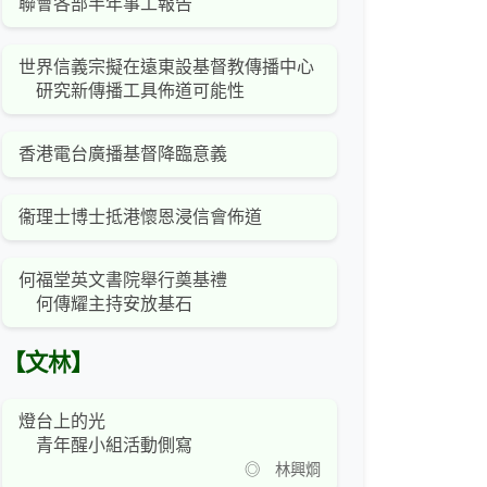
聯會各部半年事工報告
世界信義宗擬在遠東設基督教傳播中心
研究新傳播工具佈道可能性
香港電台廣播基督降臨意義
衞理士博士抵港懷恩浸信會佈道
何福堂英文書院舉行奠基禮
何傳耀主持安放基石
【文林】
燈台上的光
青年醒小組活動側寫
◎ 林興烱