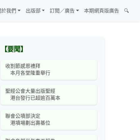
關於我們
出版部
訂閱／廣告
本期網頁版廣告
🔍
【要聞】
收割節感恩禮拜
本月各堂隆重舉行
聖經公會大量出版聖經
港台發行已超逾百萬本
聯會公墳部決定
港墳場劃出壽基位