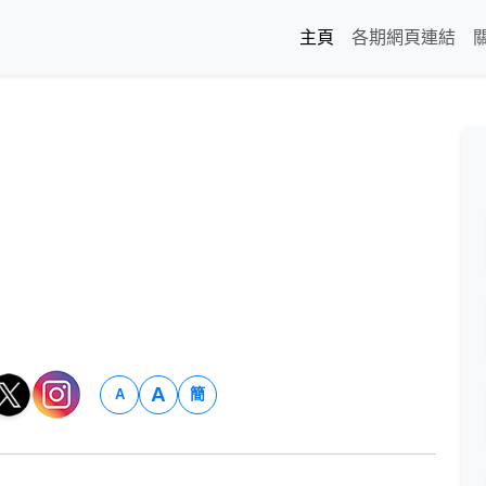
主頁
各期網頁連結
A
簡
A