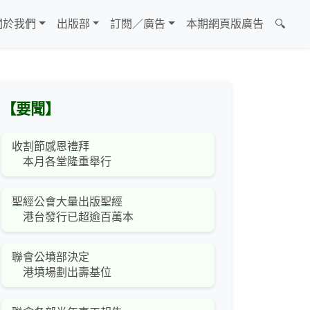
關於我們
出版部
訂閱／廣告
本期網頁版廣告
🔍
【要聞】
收割節感恩禮拜
本月各堂隆重舉行
聖經公會大量出版聖經
港台發行已超逾百萬本
聯會公墳部決定
港墳場劃出壽基位