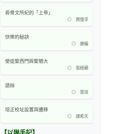
毋骨文所紀的「上帝」
◎ 周億孚
快樂的秘訣
◎ 康編
使徒聖西門與聖猶大
◎ 張綠薌
語絲
◎ 萱珪
培正校址設置與遷移
◎ 譚希天
【以琳手記】