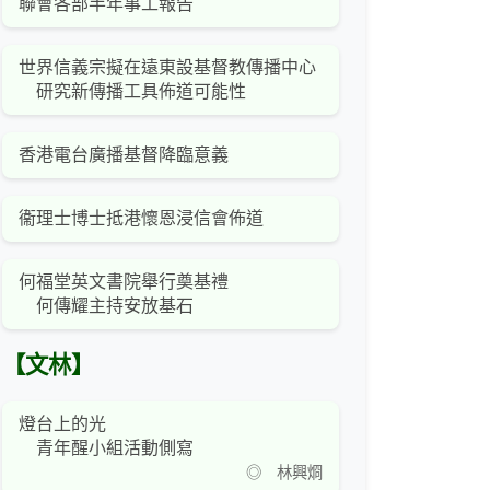
聯會各部半年事工報告
世界信義宗擬在遠東設基督教傳播中心
研究新傳播工具佈道可能性
香港電台廣播基督降臨意義
衞理士博士抵港懷恩浸信會佈道
何福堂英文書院舉行奠基禮
何傳耀主持安放基石
【文林】
燈台上的光
青年醒小組活動側寫
◎ 林興烱