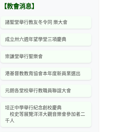
【教會消息】
諸聖堂舉行教友冬令同 樂大會
成立卅六週年望學堂三項慶典
崇謙堂舉行聖樂會
港基督教教育協會本年度新員業選出
元朗各堂校舉行教職員聯誼大會
培正中學舉行紀念創校慶典
校史等展覽洋洋大觀音樂會參加者二
千人