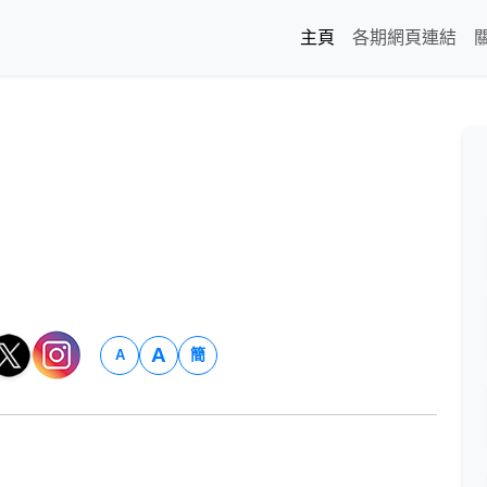
主頁
各期網頁連結
A
簡
A