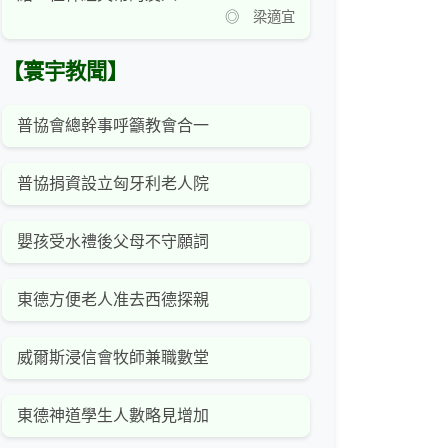
◎ 梁適宜
【寰宇教聞】
普協會總幹事呼籲教會合一
普協捐資設立匈牙利老人院
嬰孩受水禮後父母不守願詞
東德方便老人准去西德探親
威爾斯浸信會牧師兼職數堂
東德神道學生人數略見增加