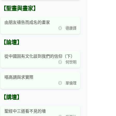
【聖畫與畫家】
由朋友禱告而成名的畫家
◎ 德康譯
【論壇】
從中國固有文化談到我們的信仰（下）
◎ 何世明
唱高調與求實際
◎ 單倫理
【講壇】
聖經中三道看不見的墻