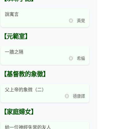
說寓言
◎ 黃覺
【元範室】
一牆之隔
◎ 希編
【基督教的象徵】
父上帝的象微（二）
◎ 德康譯
【家庭婦女】
給一位神經失常的友人