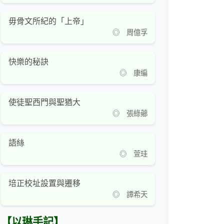
毋骨文所紀的「上帝」
◎ 周億孚
快樂的秘訣
◎ 康編
使徒聖西門與聖猶大
◎ 張綠薌
語絲
◎ 萱珪
培正校址設置與遷移
◎ 譚希天
【以琳手記】