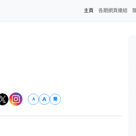
主頁
各期網頁連結
A
簡
A