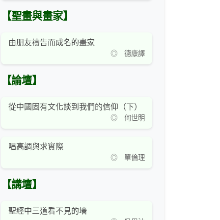
【聖畫與畫家】
由朋友禱告而成名的畫家
◎ 德康譯
【論壇】
從中國固有文化談到我們的信仰（下）
◎ 何世明
唱高調與求實際
◎ 單倫理
【講壇】
聖經中三道看不見的墻