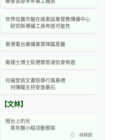
聯會各部半年事工報告
世界信義宗擬在遠東設基督教傳播中心
研究新傳播工具佈道可能性
香港電台廣播基督降臨意義
衞理士博士抵港懷恩浸信會佈道
何福堂英文書院舉行奠基禮
何傳耀主持安放基石
【文林】
燈台上的光
青年醒小組活動側寫
◎ 林興烱