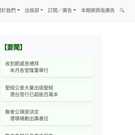
關於我們
出版部
訂閱／廣告
本期網頁版廣告
🔍
【要聞】
收割節感恩禮拜
本月各堂隆重舉行
聖經公會大量出版聖經
港台發行已超逾百萬本
聯會公墳部決定
港墳場劃出壽基位