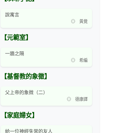
說寓言
◎ 黃覺
【元範室】
一牆之隔
◎ 希編
【基督教的象徵】
父上帝的象微（二）
◎ 德康譯
【家庭婦女】
給一位神經失常的友人