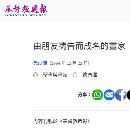
跳至主要內容
由朋友禱告而成名的畫家
第13 期
（1964 年 11 月 22 日）
◎ 聖畫與畫家 ◎ 德康譯
分享：
內容刊載於《基督教週報》