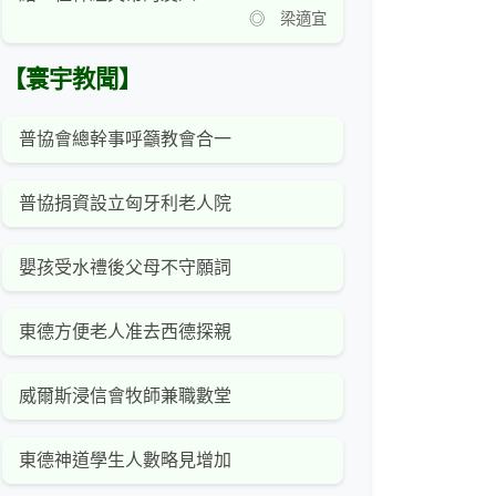
◎ 梁適宜
【寰宇教聞】
普協會總幹事呼籲教會合一
普協捐資設立匈牙利老人院
嬰孩受水禮後父母不守願詞
東德方便老人准去西德探親
威爾斯浸信會牧師兼職數堂
東德神道學生人數略見增加