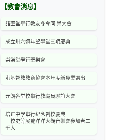
【教會消息】
諸聖堂舉行教友冬令同 樂大會
成立卅六週年望學堂三項慶典
崇謙堂舉行聖樂會
港基督教教育協會本年度新員業選出
元朗各堂校舉行教職員聯誼大會
培正中學舉行紀念創校慶典
校史等展覽洋洋大觀音樂會參加者二
千人