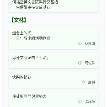
何福堂英文書院舉行奠基禮
何傳耀主持安放基石
【文林】
燈台上的光
青年醒小組活動側寫
◎ 林興烱
毋骨文所紀的「上帝」
◎ 周億孚
快樂的秘訣
◎ 康編
使徒聖西門與聖猶大
◎ 張綠薌