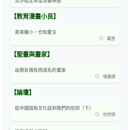
尖沙咀生命堂培靈佈道
【教育漫畫小良】
弟弟雖小，也知愛主
◎ 戴恩
【聖畫與畫家】
由朋友禱告而成名的畫家
◎ 德康譯
【論壇】
從中國固有文化談到我們的信仰（下）
◎ 何世明