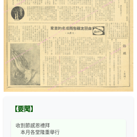
【要聞】
收割節感恩禮拜
本月各堂隆重舉行