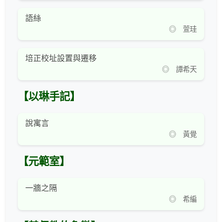
語絲
◎ 萱珪
培正校址設置與遷移
◎ 譚希天
【以琳手記】
說寓言
◎ 黃覺
【元範室】
一牆之隔
◎ 希編