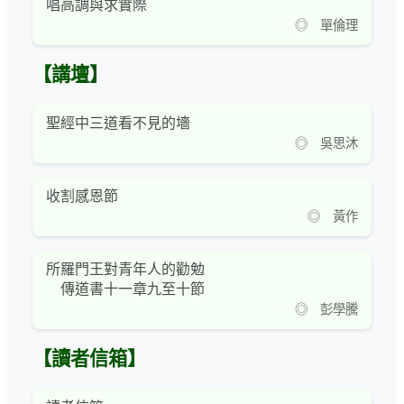
唱高調與求實際
◎ 單倫理
【講壇】
聖經中三道看不見的墻
◎ 吳思沐
收割感恩節
◎ 黃作
所羅門王對青年人的勸勉
傳道書十一章九至十節
◎ 彭學騰
【讀者信箱】