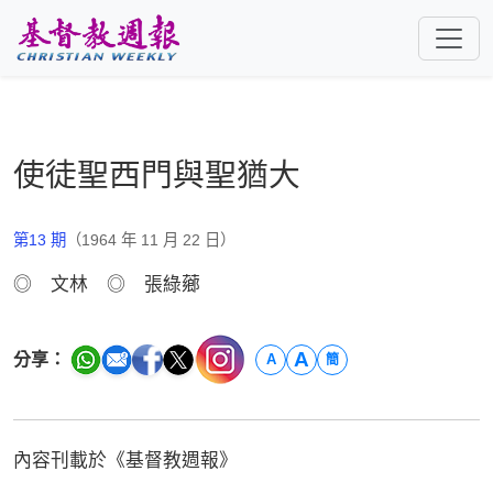
跳至主要內容
使徒聖西門與聖猶大
第13 期
（1964 年 11 月 22 日）
◎ 文林 ◎ 張綠薌
A
分享：
A
簡
內容刊載於《基督教週報》