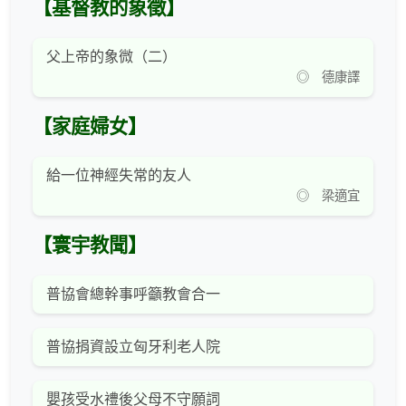
【基督教的象徵】
父上帝的象微（二）
◎ 德康譯
【家庭婦女】
給一位神經失常的友人
◎ 梁適宜
【寰宇教聞】
普協會總幹事呼籲教會合一
普協捐資設立匈牙利老人院
嬰孩受水禮後父母不守願詞