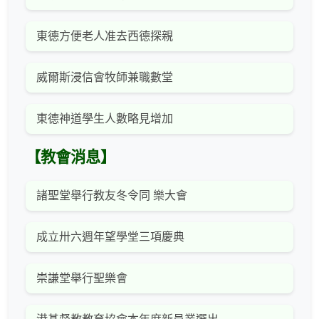
東德方便老人准去西德探親
威爾斯浸信會牧師兼職數堂
東德神道學生人數略見增加
【教會消息】
諸聖堂舉行教友冬令同 樂大會
成立卅六週年望學堂三項慶典
崇謙堂舉行聖樂會