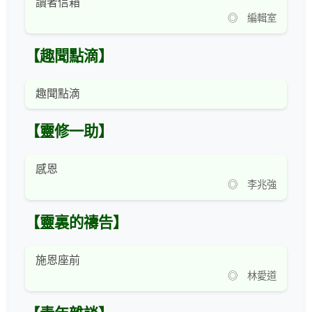
讀者信箱
◎ 編輯室
【趣聞點滴】
趣聞點滴
【靈修一助】
感恩
◎ 李兆強
【靈裏的禱告】
施恩座前
◎ 林愛道