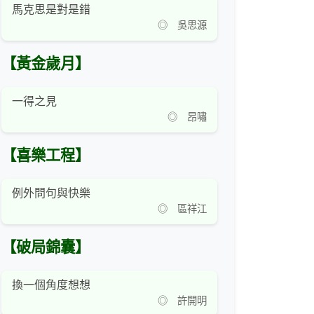
馬克思是對是錯
◎ 吳思源
【黃金歲月】
一得之見
◎ 昂嘯
【喜樂工程】
例外問句與快樂
◎ 區祥江
【破局錦囊】
換一個角度想想
◎ 許開明