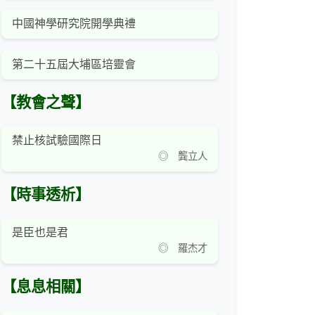
中國神學研究院開學典禮
第二十五屆大埔區培靈會
【教會之聲】
禁止核試驗國際日
◎ 龔立人
【時事透析】
是臣也是君
◎ 羅杰才
【息息相關】