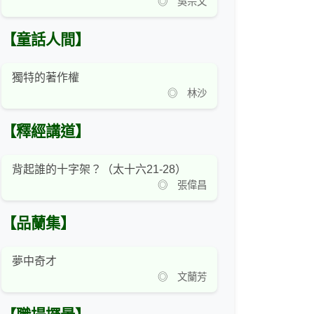
◎ 吳宗文
【童話人間】
獨特的著作權
◎ 林沙
【釋經講道】
背起誰的十字架？（太十六21-28）
◎ 張偉昌
【品蘭集】
夢中奇才
◎ 文蘭芳