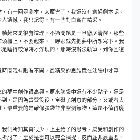
，有一回是劇本，太厲害了，我還沒有寫過劇本呢。
令人遺憾。我只記得，有一些對白實在精采。
聽起來是很有道理，不過問題是一旦徹底清醒，那些
床頭櫃上，不要起來，一睜眼就先把夢中所想寫下。我
都是睡得較深時才浮現的，那時沒辦法執筆，到你回復
時間我有點看不開，最精采的思維竟在沈睡中才浮
的夢中創作很高興。原來腦袋中還有不少點子，還是
不到，是因為營營役役，窒礙了創意的部分，又或者太
維。最重要的是確保腦袋並非空洞無物，這還不值得慶
我們所知其實很少，上主給予的思考、感受和創作的
人折服了。至於是否可以完全捕捉，反而並非最重要。