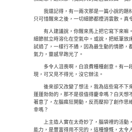
我還記得，有一兩次那是一篇小說的題材
只可惜醒來之後，一切細節都煙消雲散。真
有人建議說，你醒來馬上把它寫下來嘛。
細節就立時溶化在空氣中。或說，把紙筆放
試過了，一樣行不通，因為最生動的情節，
氣力，靈感早跑光了。
多令人沮喪啊，白浪費種種創意。有一段
現，可又見不得光，沒它辦法。
後來卻又改變了想法，我為這些寫不下來
蓬蓬勃勃的，那不是很值得慶幸嗎？白天想
著意了，左腦瘋狂開動，反而壓抑了創作思
幸嗎？
上主造人實在太奇妙了，腦袋裡的活動，
能力，是豐富得用不完的，這種慷慨，太令