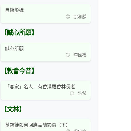
自慚形穢
◎ 余和靜
【誠心所願】
誠心所願
◎ 李國權
【教會今昔】
「客家」名人—有香港羅香林長老
◎ 浩然
【文林】
基督徒如何回應盂蘭節俗（下）