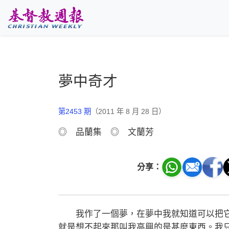
跳至主要內容
夢中奇才
第2453 期
（2011 年 8 月 28 日）
◎ 品蘭集 ◎ 文蘭芳
分享：
我作了一個夢，在夢中我就知道可以把它
就是想不起來那叫我高興的是甚麼東西。我