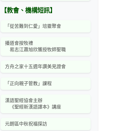
【教會、機構短訊】
「從苦難到仁愛」培靈聚會
播道會按牧禮
易志江蕭旭欣獲授牧師聖職
方舟之家十五週年讚美見證會
「正向親子管教」課程
漢語聖經協會主辦
《聖經新漢語譯本》講座
元朗區中秋祝福探訪