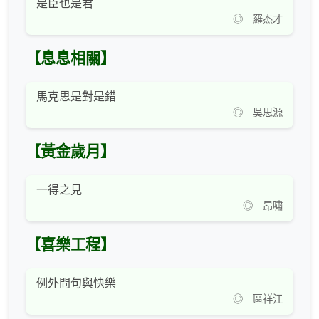
是臣也是君
◎ 羅杰才
【息息相關】
馬克思是對是錯
◎ 吳思源
【黃金歲月】
一得之見
◎ 昂嘯
【喜樂工程】
例外問句與快樂
◎ 區祥江