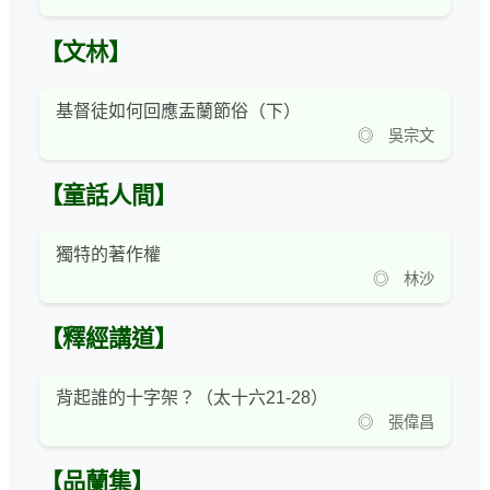
【文林】
基督徒如何回應盂蘭節俗（下）
◎ 吳宗文
【童話人間】
獨特的著作權
◎ 林沙
【釋經講道】
背起誰的十字架？（太十六21-28）
◎ 張偉昌
【品蘭集】