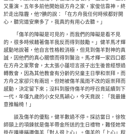
又重演。五年多前他開始返方舟之家，家俊信靠神，終
於走出陰霾，他?腆的說：「在方舟我任何時候都好開
心，聽完道安樂多了，我真的有用心去聽。」
「傷羊的障礙是可見的，而我們的障礙是看不見
的，很多時候藉著傷羊我反而得到鼓勵。」健羊馬才輝
感動地說著，他自言性格較消極，但見到傷羊對神的真
誠，因他們的真心關懷而得到醫治。馬才輝一家四口都
在方舟之家聚會，太太張小蓮坦言孩子出生後曾經想過
轉教會，因為其他教會有分齡的兒童主日學和崇拜，而
方舟之家卻只有兩班。但她被傷羊風雨不改的返崇拜而
感動，決定留下來；沒料到服侍傷羊的呼召竟延續到下
一代，年僅九歲的小女兒馬穎心，今天竟說：「我最鍾
意推輪椅！」
談及傷羊的優點，健羊數過不停。採訪當日，徐牧
師頸上的項鍊就是傷羊帶金所送的生日禮物，難怪她常
掛在嘴邊稱讚傷羊「對人很上心」。傷羊的「上心」程