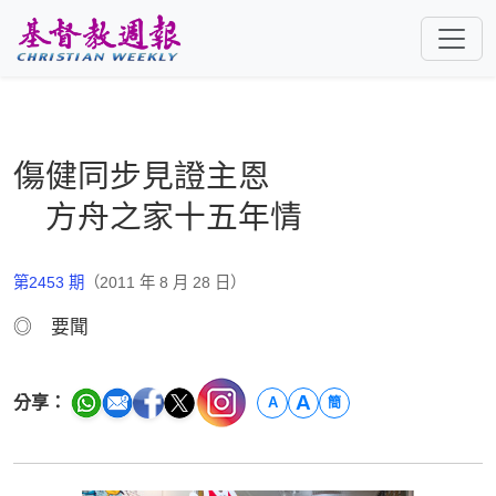
跳至主要內容
傷健同步見證主恩
方舟之家十五年情
第2453 期
（2011 年 8 月 28 日）
◎ 要聞
A
分享：
A
簡