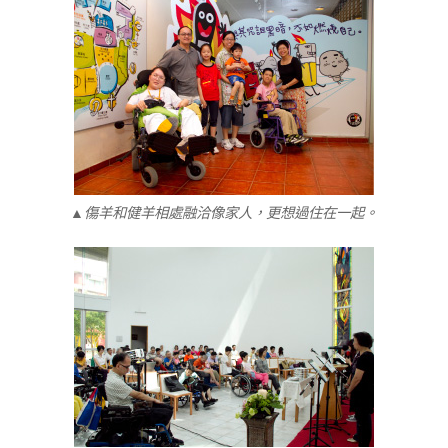
▲傷羊和健羊相處融洽像家人，更想過住在一起。