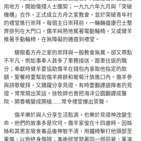
用地方，開始傷殘人士團契；一九九六年九月與「突破
機構」合作，正式成立方舟之家教會，並於突破青年村
的禮堂進行崇拜。每個主日崇拜前，一輛輛復康巴士整
齊排列在大門口，傷羊純熟地駕著電動輪椅，又或健羊
推著手動輪椅，在無障礙的通道到禮堂。
驟眼看方舟之家的崇拜與一般教會無異，卻又帶點
不平凡，例如事奉人員多了車務接送，跟車往返的職
分；奉獻時健羊要協助傷羊在錢包內拿取他指定的款
額，聖餐時要幫助傷羊將餅和葡萄汁放進口內。傷羊參
與詩歌敬拜，又踴躍分享見證，有時要翻譯語障者的見
證，常常鬧出笑話。徐牧師也曾把海洋公園翻譯成醫
院、開香檳變成開槍......常令禮堂爆出笑聲。
傷羊樂於與人分享生活點滴，也樂於見證神改變生
命，他們的故事多是坎坷。傷羊家俊在十四歲時，因姊
姊和其男友吸食毒品後神智不清，用鐵椅擊打他頭部至
重傷，以致終身傷殘；事後經常發著同一個惡夢，重演