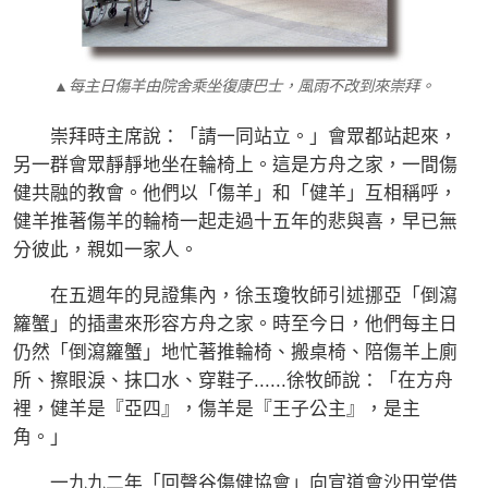
▲每主日傷羊由院舍乘坐復康巴士，風雨不改到來崇拜。
崇拜時主席說：「請一同站立。」會眾都站起來，
另一群會眾靜靜地坐在輪椅上。這是方舟之家，一間傷
健共融的教會。他們以「傷羊」和「健羊」互相稱呼，
健羊推著傷羊的輪椅一起走過十五年的悲與喜，早已無
分彼此，親如一家人。
在五週年的見證集內，徐玉瓊牧師引述挪亞「倒瀉
籮蟹」的插畫來形容方舟之家。時至今日，他們每主日
仍然「倒瀉籮蟹」地忙著推輪椅、搬桌椅、陪傷羊上廁
所、擦眼淚、抹口水、穿鞋子......徐牧師說：「在方舟
裡，健羊是『亞四』，傷羊是『王子公主』，是主
角。」
一九九二年「回聲谷傷健協會」向宣道會沙田堂借