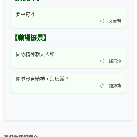
夢中奇才
◎ 文蘭芳
【職場攞景】
團隊精神就是人和
◎ 鄭景鴻
團隊沒有精神，怎麼辦？
◎ 羅錫為