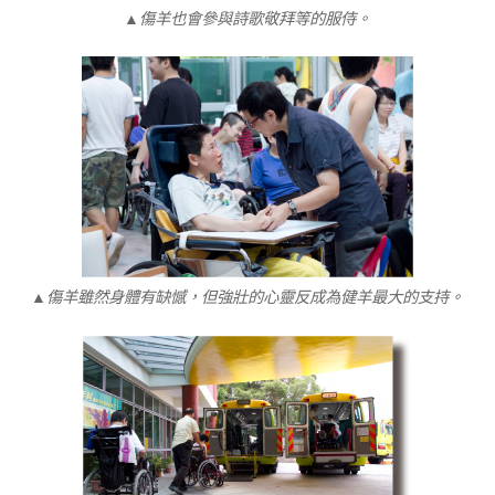
▲傷羊也會參與詩歌敬拜等的服侍。
▲傷羊雖然身體有缺憾，但強壯的心靈反成為健羊最大的支持。