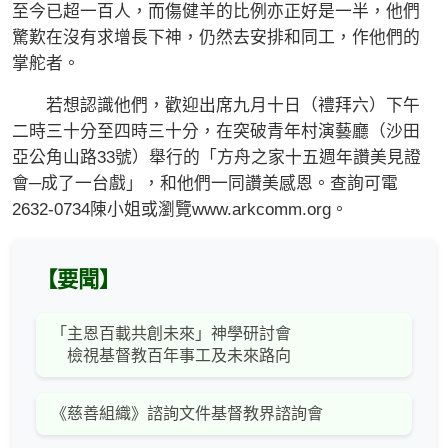
至今已超一百人，而傷健羊的比例亦正好是一半，他們
驚歎在沒有求增長下神，仍然去安排和同工，作他們的
掌舵者。
若想認識他們，歡迎出席九月十日（禮拜六）下午
二時三十分至四時三十分，在突破青年村演藝廳（沙田
亞公角山路33號）舉行的「方舟之家十五週年讚美見證
會─成了一台戲」，和他們一同讚美感恩。查詢可電
2632-0734陳小姐或瀏覽www.arkcomm.org。
【要聞】
「主恩百載共創未來」神學研討會
檢視基督教百年事工及未來路向
《慈善組織》諮詢文件基督教界諮詢會