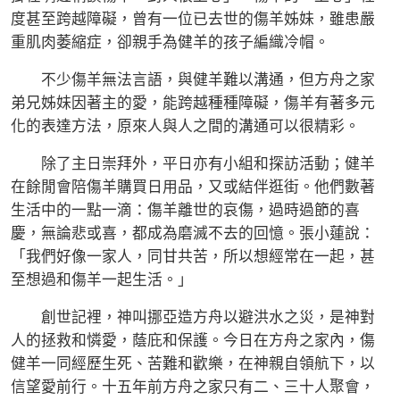
度甚至跨越障礙，曾有一位已去世的傷羊姊妹，雖患嚴
重肌肉萎縮症，卻親手為健羊的孩子編織冷帽。
不少傷羊無法言語，與健羊難以溝通，但方舟之家
弟兄姊妹因著主的愛，能跨越種種障礙，傷羊有著多元
化的表達方法，原來人與人之間的溝通可以很精彩。
除了主日崇拜外，平日亦有小組和探訪活動；健羊
在餘閒會陪傷羊購買日用品，又或結伴逛街。他們數著
生活中的一點一滴：傷羊離世的哀傷，過時過節的喜
慶，無論悲或喜，都成為磨滅不去的回憶。張小蓮說：
「我們好像一家人，同甘共苦，所以想經常在一起，甚
至想過和傷羊一起生活。」
創世記裡，神叫挪亞造方舟以避洪水之災，是神對
人的拯救和憐愛，蔭庇和保護。今日在方舟之家內，傷
健羊一同經歷生死、苦難和歡樂，在神親自領航下，以
信望愛前行。十五年前方舟之家只有二、三十人聚會，