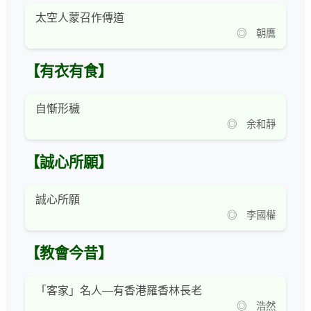
太空人蒙召作傳道
◎ 朝鷹
【有衣有食】
自慚形穢
◎ 余和靜
【誠心所願】
誠心所願
◎ 李國權
【教會今昔】
「客家」名人—有香港羅香林長老
◎ 浩然