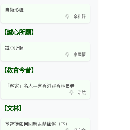
自慚形穢
◎ 余和靜
【誠心所願】
誠心所願
◎ 李國權
【教會今昔】
「客家」名人—有香港羅香林長老
◎ 浩然
【文林】
基督徒如何回應盂蘭節俗（下）