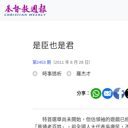
跳至主要內容
是臣也是君
第2453 期
（2011 年 8 月 28 日）
◎ 時事透析 ◎ 羅杰才
分享：
特首選舉尚未開始，但估領袖的遊戲已經
「普通老百姓」，前全國人大代表吳康民，