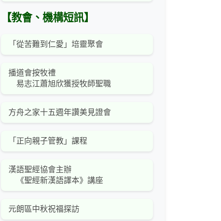
【教會、機構短訊】
「從苦難到仁愛」培靈聚會
播道會按牧禮
易志江蕭旭欣獲授牧師聖職
方舟之家十五週年讚美見證會
「正向親子管教」課程
漢語聖經協會主辦
《聖經新漢語譯本》講座
元朗區中秋祝福探訪