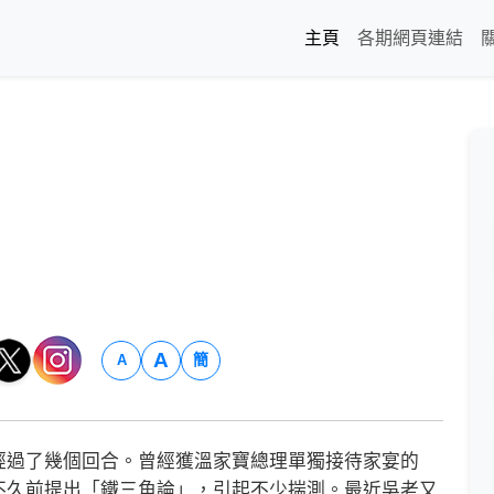
主頁
各期網頁連結
A
簡
A
過了幾個回合。曾經獲溫家寶總理單獨接待家宴的
不久前提出「鐵三角論」，引起不少揣測。最近吳老又