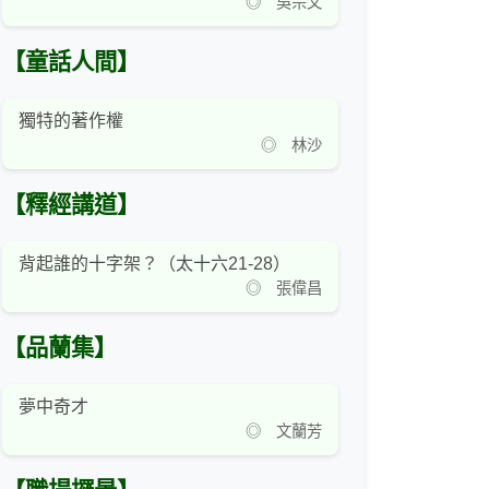
◎ 吳宗文
【童話人間】
獨特的著作權
◎ 林沙
【釋經講道】
背起誰的十字架？（太十六21-28）
◎ 張偉昌
【品蘭集】
夢中奇才
◎ 文蘭芳