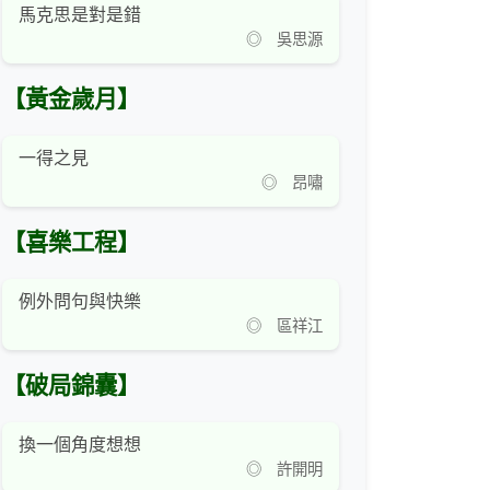
馬克思是對是錯
◎ 吳思源
【黃金歲月】
一得之見
◎ 昂嘯
【喜樂工程】
例外問句與快樂
◎ 區祥江
【破局錦囊】
換一個角度想想
◎ 許開明