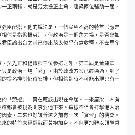
的一正兩輔，就是范太擔正主角，唐梁兩位輔助一屆，
強臣配搭。他的說法是，一個民望不高的特首（應是
（相信是指梁振英）。但政治是一個角力場，是否會如
但君臣論出台之前已傳出范太似乎有意收韁，不去馬參
、吳光正和楊鐵樑三位參選之外，第二屆是董建華一
但只是政治一場「秀」。由於政改方案已經通過，到了
關的提名機制仍待安排，但相信到時不可能出現只有一
的「競選」，實在應該出現在今屆。一來唐梁二人有
退選都會被視為北京要他下來。這樣不但會打擊港人治
的因素。二來也好讓普選之前有一次「實習」的機會。
未來的特首未經選戰而黃袍加身，不但更加難以領導香