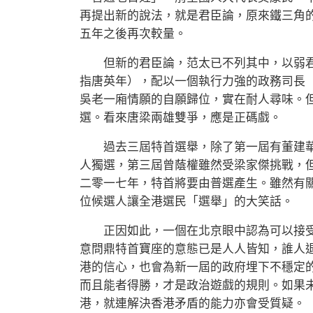
再提出新的說法，就是君臣論，原來鐵三角
五年之後再次較量。
但新的君臣論，范太已不列其中，以弱君
指唐英年），配以一個執行力強的政務司長
吳老一廂情願的自願歸位，實在耐人尋味。
選。看來唐梁兩雄雙爭，應是正碼戲。
過去三屆特首選舉，除了第一屆有董建華
人獨選，第三屆曾蔭權雖然受梁家傑挑戰，
二零一七年，特首將要由普選產生。雖然有
位候選人讓全港選民「選舉」的大笑話。
正因如此，一個在北京眼中認為可以接受
意問鼎特首寶座的意態已是人人皆知，誰人
港的信心，也會為新一屆的政府埋下不穩定
而且能者得勝，才是政治遊戲的規則。如果
港，就連解決香港矛盾的能力亦會受質疑。