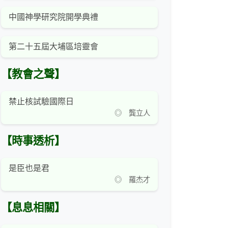
中國神學研究院開學典禮
第二十五屆大埔區培靈會
【教會之聲】
禁止核試驗國際日
◎ 龔立人
【時事透析】
是臣也是君
◎ 羅杰才
【息息相關】