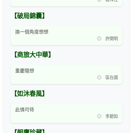
【破局錦囊】
換一個角度想想
◎ 許開明
【商旅大中華】
重慶隨想
◎ 區在國
【如沐春風】
此情可待
◎ 李碧如
【朝鷹珍藏】