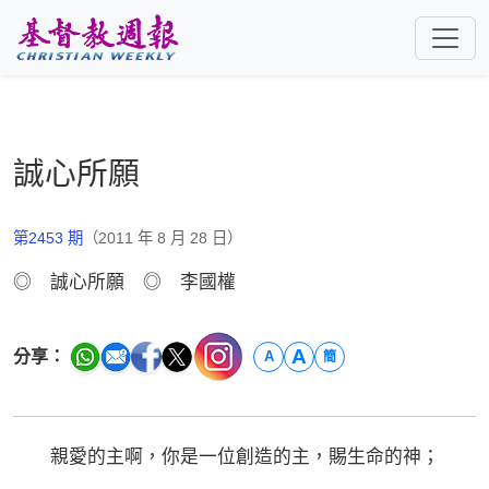
跳至主要內容
誠心所願
第2453 期
（2011 年 8 月 28 日）
◎ 誠心所願 ◎ 李國權
A
分享：
A
簡
親愛的主啊，你是一位創造的主，賜生命的神；