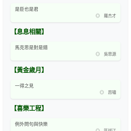
是臣也是君
◎ 羅杰才
【息息相關】
馬克思是對是錯
◎ 吳思源
【黃金歲月】
一得之見
◎ 昂嘯
【喜樂工程】
例外問句與快樂
◎ 區祥江