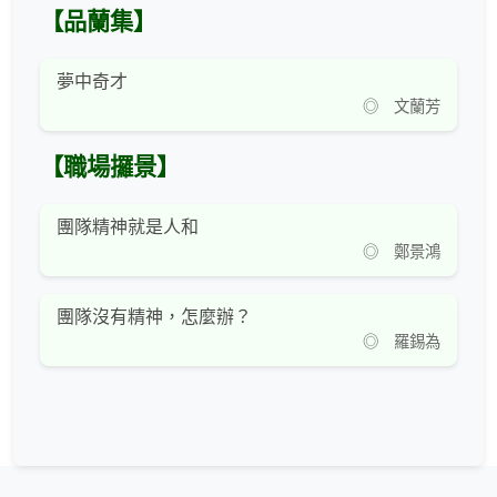
【品蘭集】
夢中奇才
◎ 文蘭芳
【職場攞景】
團隊精神就是人和
◎ 鄭景鴻
團隊沒有精神，怎麼辦？
◎ 羅錫為