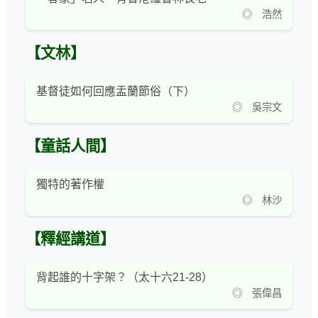
◎ 浩然
【文林】
基督徒如何回應盂蘭節俗（下）
◎ 吳宗文
【童話人間】
獨特的著作權
◎ 林沙
【釋經講道】
背起誰的十字架？（太十六21-28）
◎ 張偉昌