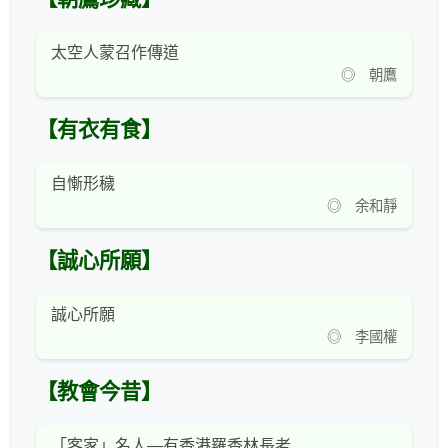
太空人蒙召作傳道
◎ 朝鷹
【有衣有食】
自慚形穢
◎ 余和靜
【誠心所願】
誠心所願
◎ 李國權
【教會今昔】
「客家」名人—有香港羅香林長老