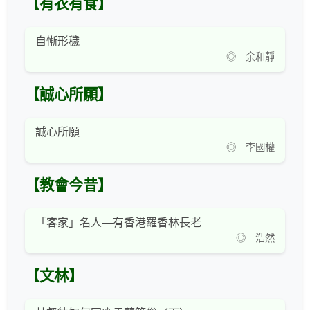
【有衣有食】
自慚形穢
◎ 余和靜
【誠心所願】
誠心所願
◎ 李國權
【教會今昔】
「客家」名人—有香港羅香林長老
◎ 浩然
【文林】