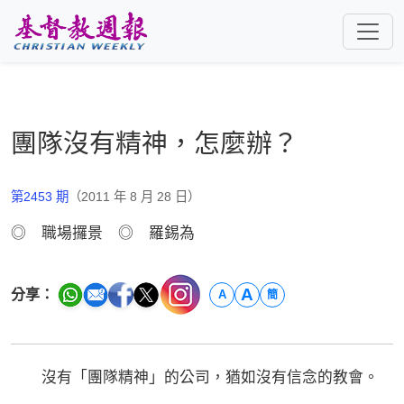
跳至主要內容
團隊沒有精神，怎麼辦？
第2453 期
（2011 年 8 月 28 日）
◎ 職場攞景 ◎ 羅錫為
A
分享：
A
簡
沒有「團隊精神」的公司，猶如沒有信念的教會。