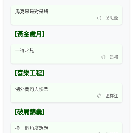
馬克思是對是錯
◎ 吳思源
【黃金歲月】
一得之見
◎ 昂嘯
【喜樂工程】
例外問句與快樂
◎ 區祥江
【破局錦囊】
換一個角度想想