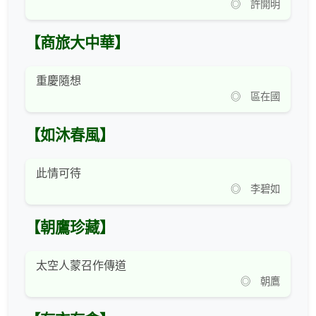
◎ 許開明
【商旅大中華】
重慶隨想
◎ 區在國
【如沐春風】
此情可待
◎ 李碧如
【朝鷹珍藏】
太空人蒙召作傳道
◎ 朝鷹