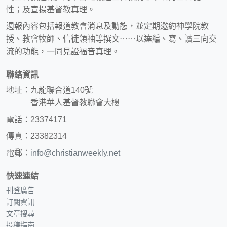
性；及宣揚基督教真理。
週報內容包括報道教會消息及動態，並定期邀約神學院教
授、教會牧師、信徒領袖等撰文⋯⋯以達編、寫、讀三向交
流的功能，一同見證福音真理。
聯絡資訊
地址：九龍聯合道140號
香港華人基督教聯會大樓
電話：23374171
傳真：23382314
電郵：
info@christianweekly.net
快速連結
刊登廣告
訂閱資訊
文章搜尋
投稿指南