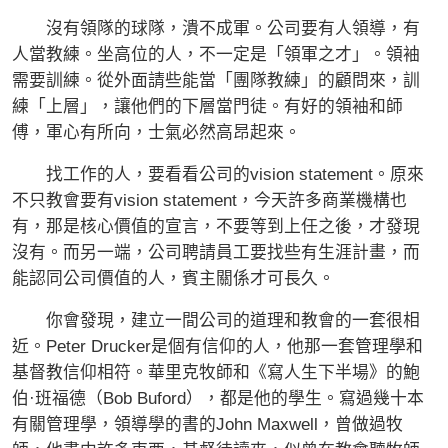
沒有領隊的球隊，潰不成軍。公司要有人領導，有
人當教練。坐高位的人，不一定是「領軍之才」。領袖
需要訓練。從外面請些能當「團隊教練」的顧問來，訓
練「上層」，讓他們的下層當門徒。有好的領袖和師
傅，軍心有所向，士氣必然高昂起來。
找工作的人，要看看公司的vision statement。原來
不只教會要有vision statement，今天許多商業機構也
有，那是核心價值的宣言，不要等到上任之後，才發現
沒有。而另一端，公司聘請員工要找些有生涯計畫，而
能認同公司價值的人，賓主關係才可長久。
你會發現，建立一間公司的道理和教會的一套很相
近。Peter Drucker是個有信仰的人，他那一套管理學和
基督教信仰相符。華里克牧師和《寫人生下半場》的鮑
伯·班福德（Bob Buford），都是他的學生。寫過幾十本
有關管理學，領導學的書的John Maxwell，曾做過牧