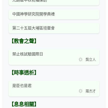
元朗區中秋祝福探訪
中國神學研究院開學典禮
第二十五屆大埔區培靈會
【教會之聲】
禁止核試驗國際日
◎ 龔立人
【時事透析】
是臣也是君
◎ 羅杰才
【息息相關】