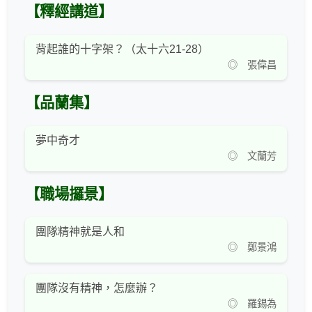
【釋經講道】
背起誰的十字架？（太十六21-28）
◎ 張偉昌
【品蘭集】
夢中奇才
◎ 文蘭芳
【職場攞景】
團隊精神就是人和
◎ 鄭景鴻
團隊沒有精神，怎麼辦？
◎ 羅錫為