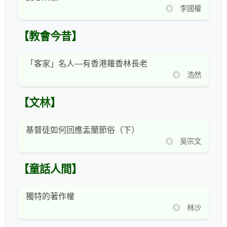
◎ 李國權
【教會今昔】
「客家」名人—有香港羅香林長老
◎ 浩然
【文林】
基督徒如何回應盂蘭節俗（下）
◎ 吳宗文
【童話人間】
獨特的著作權
◎ 林沙