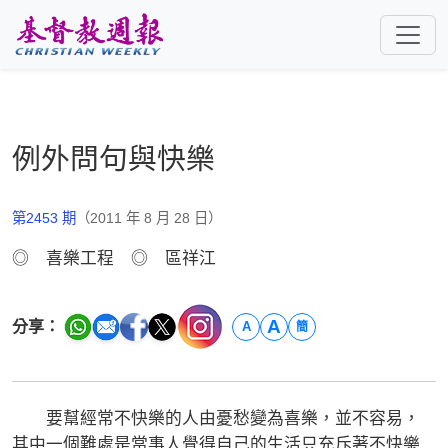
跳至主要內容
例外問句與快樂
第2453 期
（2011 年 8 月 28 日）
◎ 喜樂工程 ◎ 區祥江
A
分享：
A
簡
要幫經常不快樂的人由憂愁變為喜樂，並不容易，
其中一個難處是當事人覺得自己的生活只充斥著不快樂