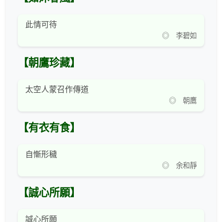
此情可待
◎ 李碧如
【朝鷹珍藏】
太空人蒙召作傳道
◎ 朝鷹
【有衣有食】
自慚形穢
◎ 余和靜
【誠心所願】
誠心所願