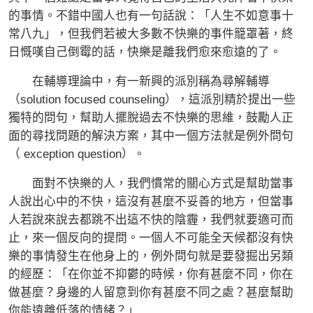
的事情。不錯中國人也有一句話說：「人生不如意事十
常八九」，但我們若被大多數不快樂的事件籠罩著，終
日慨嘆自己倒霉的話，快樂是離我們愈來愈遠的了。
在輔導理論中，有一新興的派別稱為尋解輔導
（solution focused counseling），這派別精於提出一些
獨特的問句，幫助人擺脫過去不快樂的思維，鼓勵人正
面的尋找問題的解決方案，其中一個方法就是例外問句
（ exception question）。
面對不快樂的人，我們慣常的關心方式是幫助當事
人說出心中的不快，這沒有甚麼不妥善的地方，但當事
人若說來說去都跳不出這不快的陰霾，我們就要適可而
止，來一個反向的提問。一個人不可能全天候都沒有快
樂的事情發生在他身上的，例外問句就是要發掘出另類
的經歷：「在你並不抑鬱的時候，你有甚麼不同，你在
做甚麼？身邊的人留意到你有甚麼不同之處？甚麼幫助
你能遠離低落的情緒？」