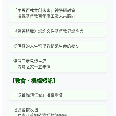
「主恩百載共創未來」神學研討會
檢視基督教百年事工及未來路向
《慈善組織》諮詢文件基督教界諮詢會
從保羅的人生哲學看精采生命的祕訣
傷健同步見證主恩
方舟之家十五年情
【教會、機構短訊】
「從苦難到仁愛」培靈聚會
播道會按牧禮
易志江蕭旭欣獲授牧師聖職