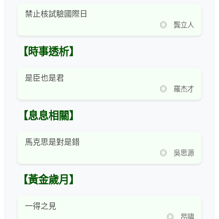
禁止核試驗國際日
◎ 龔立人
【時事透析】
是臣也是君
◎ 羅杰才
【息息相關】
馬克思是對是錯
◎ 吳思源
【黃金歲月】
一得之見
◎ 昂嘯