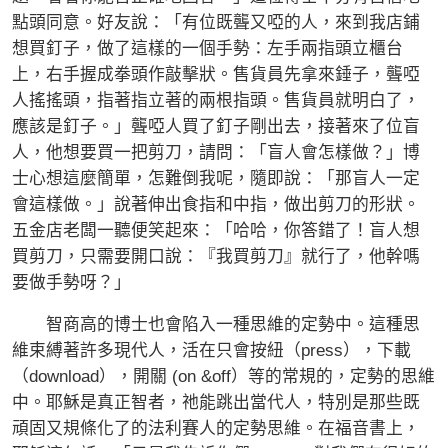
點頭同意。好友說：「有位既聾又啞的人，來到我店鋪
想買釘子，做了這樣的一個手勢：左手兩指頭立櫃台
上，右手握成拳頭作敲擊狀。售貨員先拿來錘子，聾啞
人搖搖頭，指著指立著的兩根指頭。售貨員就明白了，
應該是釘子。」聾啞人買了釘子剛出去，接著來了位盲
人，他想要買一把剪刀，請問：「盲人會怎樣做？」博
士心想這麼簡單，怎難倒我呢，隨即說：「那盲人一定
會這樣做。」說著伸出食指和中指，做出剪刀的形狀。
五金店老闆一聽便笑起來：「哈哈，你答錯了！盲人想
買剪刀，只需要開口說：『我買剪刀』就行了，他幹嗎
要做手勢呀？」
智商高的博士也會陷入一種思維的定勢中。這種思
維束縛著許多現代人，活在只會按紐（press），下載
（download），開關 (on &off）等的常規的，定勢的思維
中。耶穌是真正智者，祂能跳出當代人，特別是那些既
頑固又規條化了的法利賽人的定勢思維。在福音書上，