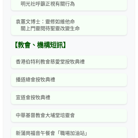
明光社呼籲正視有關行為
袁蕙文博士：靈修如維他命
關上門靈閱待聖靈改變生命
【教會、機構短訊】
香港伯特利教會慈愛堂按牧典禮
播道總會按牧典禮
宣道會按牧典禮
中華基督教會大埔堂培靈會
新蒲崗福音午餐會「職場加油站」