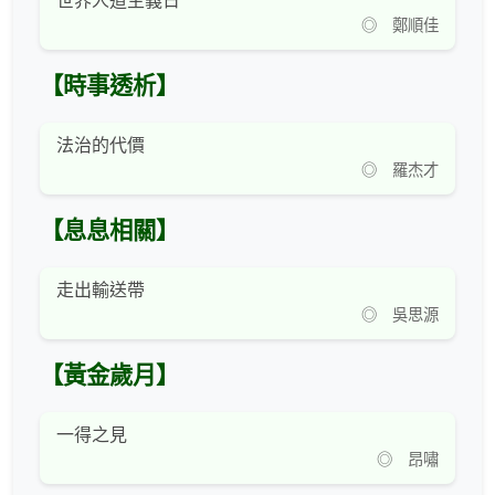
世界人道主義日
◎ 鄭順佳
【時事透析】
法治的代價
◎ 羅杰才
【息息相關】
走出輸送帶
◎ 吳思源
【黃金歲月】
一得之見
◎ 昂嘯