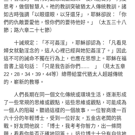
思考，做個智慧人。祂的教訓突破猶太人傳統教訓，諸
如古時強調「以眼還眼，以牙還牙」，耶穌卻說：「你
們的仇敵要愛他，恨你們的要待他好。」（太五三十八
節；路六章二十七節）
十誡規定：「不可姦淫」，耶穌卻認為：「凡看見
婦女就動淫念的，這人心裡已經與她犯姦淫了。」因此
這不可的誡命不獨在行為上，也應在思想上。耶穌在福
音書上這句話：「只是我告訴你們...... 」（見太五章
22，28，34，39，44等）總帶給當代猶太人超越傳統
的，嶄新的教導。
人們長期在同一個文化傳統或環境生活，逐漸形成
了一些常規的思維或觀點，這些思維或觀點，可能成為
一個人的阻礙。聽過這樣的一個故事，一位智商達一百
六十分的年輕博士，受到一位好友，五金店老闆的挑
戰。好友問他說：「博士，我考考你智力，出一條問
題，看看你能否正確地回答。」這位博士十分有自信地