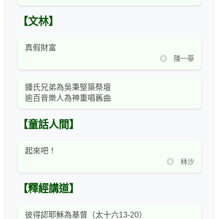
【文林】
真假財富
◎ 陳一華
鍾氏兄弟為吳秉堅築祭壇
逾百音樂人為神重唱舊曲
【童話人間】
起來吧！
◎ 林沙
【釋經講道】
彼得認耶穌為基督（太十六13-20）