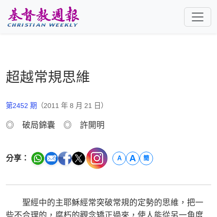
跳至主要內容
超越常規思維
第2452 期
（2011 年 8 月 21 日）
◎ 破局錦囊 ◎ 許開明
A
分享：
A
簡
聖經中的主耶穌經常突破常規的定勢的思維，把一
些不合理的，腐朽的觀念矯正過來，使人能從另一角度