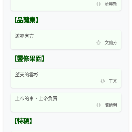
◎ 董麗新
【品蘭集】
遊亦有方
◎ 文蘭芳
【靈修果園】
望天的雲杉
◎ 王芃
上帝的事，上帝負責
◎ 陳倩明
【特稿】