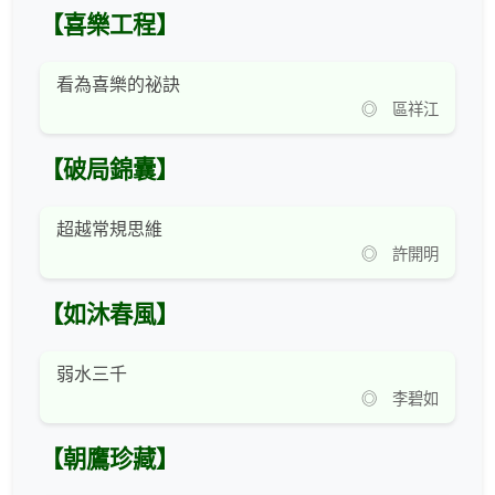
【喜樂工程】
看為喜樂的祕訣
◎ 區祥江
【破局錦囊】
超越常規思維
◎ 許開明
【如沐春風】
弱水三千
◎ 李碧如
【朝鷹珍藏】