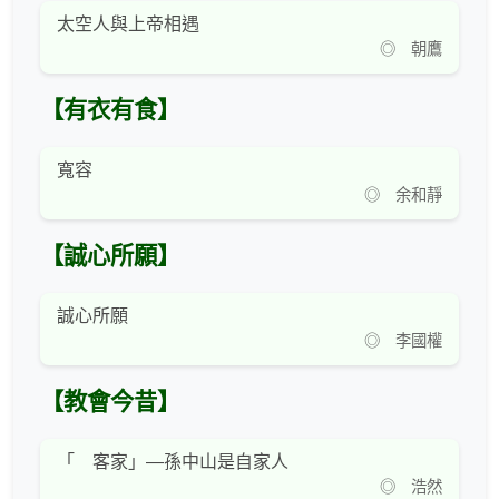
太空人與上帝相遇
◎ 朝鷹
【有衣有食】
寬容
◎ 余和靜
【誠心所願】
誠心所願
◎ 李國權
【教會今昔】
「 客家」—孫中山是自家人
◎ 浩然