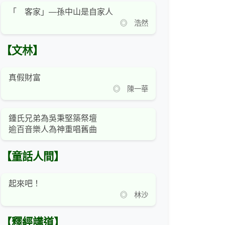
「 客家」—孫中山是自家人
◎ 浩然
【文林】
真假財富
◎ 陳一華
鍾氏兄弟為吳秉堅築祭壇
逾百音樂人為神重唱舊曲
【童話人間】
起來吧！
◎ 林沙
【釋經講道】