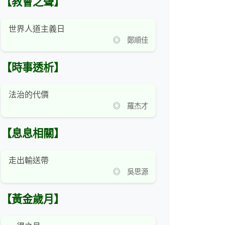
【教會之聲】
世界人道主義日
◎ 鄭順佳
【時事透析】
法治的代價
◎ 羅杰才
【息息相關】
走出輸送帶
◎ 吳思源
【黃金歲月】