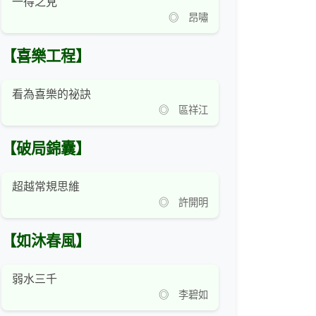
一得之見
◎ 昂嘯
【喜樂工程】
看為喜樂的祕訣
◎ 區祥江
【破局錦囊】
超越常規思維
◎ 許開明
【如沐春風】
弱水三千
◎ 李碧如