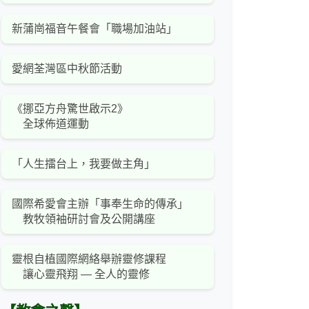
新蒲崗福音午餐會「職場加油站」
愛網荃灣區中秋節活動
《挪亞方舟驚世啟示2》
全球佈道運動
「人生擂台上，我要做主角」
國際希愛會主辦「事奉生命的傳承」
教牧領袖研討會及公開講座
靈根自植國際網絡舉辦靈修課程
讓心靈飛翔 — 全人的靈修