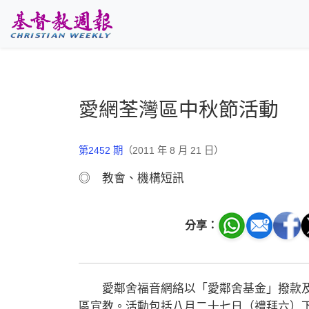
跳至主要內容
愛網荃灣區中秋節活動
第2452 期
（2011 年 8 月 21 日）
◎ 教會、機構短訊
分享：
愛鄰舍福音網絡以「愛鄰舍基金」撥款及
區宣教。活動包括八月二十七日（禮拜六）