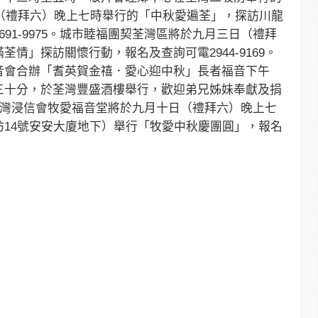
九月三日（禮拜六）晚上七時舉行的「中秋愛遍荃」，探訪川龍
91-9975。城市睦福團契荃灣區將於九月三日（禮拜
情」探訪關懷行動，報名及查詢可電2944-9169。
音會合辦「耆英賀金禧．愛心迎中秋」長者福音下午
三十分，於荃灣豐盛酒樓舉行，歡迎弟兄姊妹奉獻及捐
3。荃灣浸信會牧愛福音堂將於九月十日（禮拜六）晚上七
14號安安大廈地下）舉行「牧愛中秋慶團圓」，報名