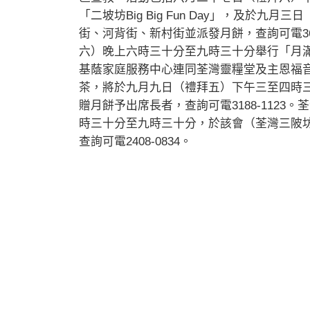
「二坡坊Big Big Fun Day」，及於
街、河背街、新村街並派發月餅，查詢可電36
六）晚上六時三十分至九時三十分舉行「月滿荃
基蔭家庭服務中心連同荃灣靈糧堂及主恩福
茶，將於九月九日（禮拜五）下午三至四時
贈月餅予出席長者，查詢可電3188-112
時三十分至九時三十分，於該會（荃灣三陂坊
查詢可電2408-0834。