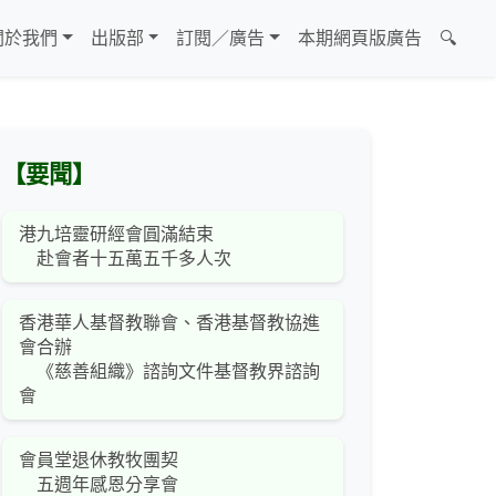
關於我們
出版部
訂閱／廣告
本期網頁版廣告
🔍
【要聞】
港九培靈研經會圓滿結束
赴會者十五萬五千多人次
香港華人基督教聯會、香港基督教協進
會合辦
《慈善組織》諮詢文件基督教界諮詢
會
會員堂退休教牧團契
五週年感恩分享會