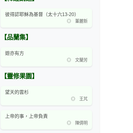
彼得認耶穌為基督（太十六13-20）
◎ 董麗新
【品蘭集】
遊亦有方
◎ 文蘭芳
【靈修果園】
望天的雲杉
◎ 王芃
上帝的事，上帝負責
◎ 陳倩明