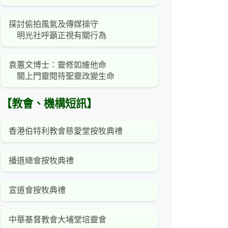
探討偷拍風氣及傳媒操守
明光社呼籲正視有關行為
袁蕙文博士：靈修如維他命
關上門靈閱待聖靈改變生命
【教會、機構短訊】
香港伯特利教會慈愛堂按牧典禮
播道總會按牧典禮
宣道會按牧典禮
中華基督教會大埔堂培靈會