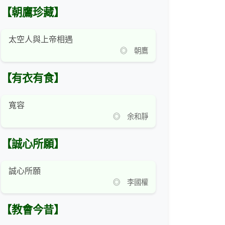
【朝鷹珍藏】
太空人與上帝相遇
◎ 朝鷹
【有衣有食】
寬容
◎ 余和靜
【誠心所願】
誠心所願
◎ 李國權
【教會今昔】