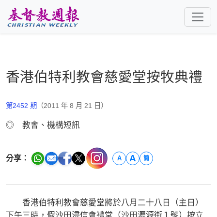
跳至主要內容
香港伯特利教會慈愛堂按牧典禮
第2452 期
（2011 年 8 月 21 日）
◎ 教會、機構短訊
A
分享：
A
簡
香港伯特利教會慈愛堂將於八月二十八日（主日）
下午三時，假沙田浸信會禮堂（沙田瀝源街１號）按立