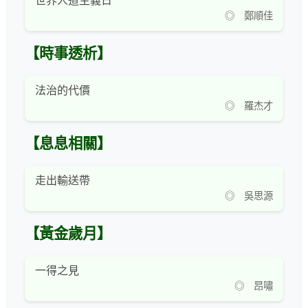
世界人道主義日
◎ 鄭順佳
【時事透析】
法治的代價
◎ 羅杰才
【息息相關】
走出輸送帶
◎ 吳思源
【黃金歲月】
一得之見
◎ 昂嘯