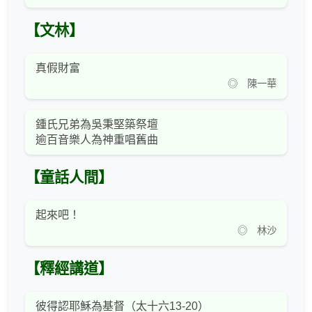
【文林】
真假財富
◎ 陳一華
鍾氏兄弟為吳秉堅築祭壇
逾百音樂人為神重唱舊曲
【童話人間】
起來吧！
◎ 林沙
【釋經講道】
彼得認耶穌為基督（太十六13-20）