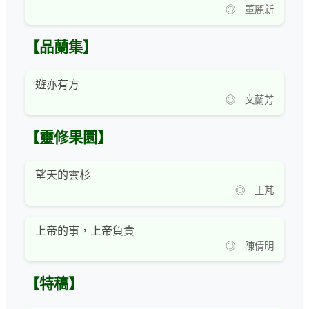
◎ 董麗新
【品蘭集】
遊亦有方
◎ 文蘭芳
【靈修果園】
望天的雲杉
◎ 王芃
上帝的事，上帝負責
◎ 陳倩明
【特稿】