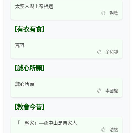
太空人與上帝相遇
◎ 朝鷹
【有衣有食】
寬容
◎ 余和靜
【誠心所願】
誠心所願
◎ 李國權
【教會今昔】
「 客家」—孫中山是自家人
◎ 浩然