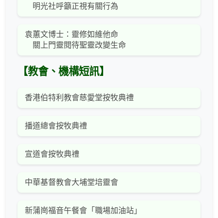
明光社呼籲正視有關行為
袁蕙文博士：靈修如維他命
關上門靈閱待聖靈改變生命
【教會、機構短訊】
香港伯特利教會慈愛堂按牧典禮
播道總會按牧典禮
宣道會按牧典禮
中華基督教會大埔堂培靈會
新蒲崗福音午餐會「職場加油站」