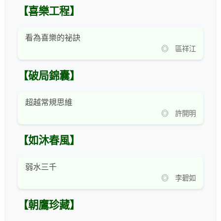
【喜樂工程】
看為喜樂的祕訣
◎ 區祥江
【破局錦囊】
超越常規思維
◎ 許開明
【如沐春風】
弱水三千
◎ 李碧如
【朝鷹珍藏】