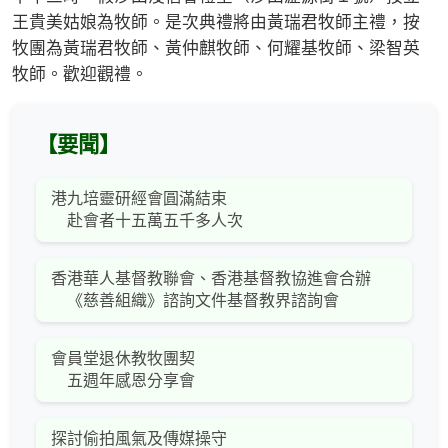
王貴美姑娘為牧師。是次典禮將由黃瑞君牧師主禮，按
牧團為黃瑞君牧師、黃仲麒牧師、何耀基牧師、梁智英
牧師。歡迎觀禮。
【要聞】
港九培靈研經會圓滿結束
赴會者十五萬五千多人次
香港華人基督教聯會、香港基督教協進會合辦
《慈善組織》諮詢文件基督教界諮詢會
會員堂退休教牧團契
五週年感恩分享會
探討偷拍風氣及傳媒操守