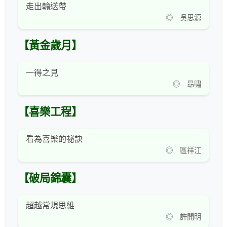
走出輸送帶
◎ 吳思源
【黃金歲月】
一得之見
◎ 昂嘯
【喜樂工程】
看為喜樂的祕訣
◎ 區祥江
【破局錦囊】
超越常規思維
◎ 許開明