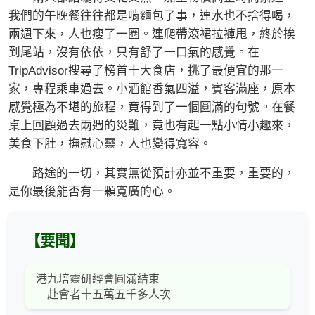
我們的午晚餐往往都是啃麵包了事，連水也不捨得喝，
兩週下來，人也瘦了一圈。連爬帶滾裙拉褲甩，終於挨
到尾站，沒有依依，只有舒了一口氣的感覺。在
TripAdvisor搜尋了榜首十大食店，挑了最便宜的那一
家，專程乘車過去。小酒館香氣四溢，賓客滿座，原本
感覺極為不堪的旅程，竟得到了一個圓滿的句號。在餐
桌上回顧過去兩週的災難，竟也有起一點小情小趣來，
美食下肚，撫慰心靈，人也變得寬容。
路途的一切，其實無從預計亦並不重要，重要的，
是你最後能否有一顆寬廣的心。
【要聞】
港九培靈研經會圓滿結束
赴會者十五萬五千多人次