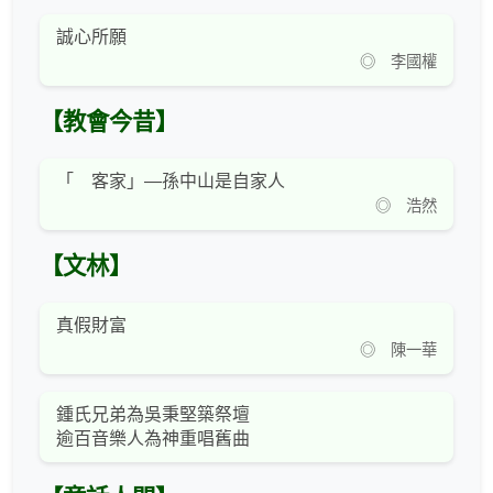
誠心所願
◎ 李國權
【教會今昔】
「 客家」—孫中山是自家人
◎ 浩然
【文林】
真假財富
◎ 陳一華
鍾氏兄弟為吳秉堅築祭壇
逾百音樂人為神重唱舊曲