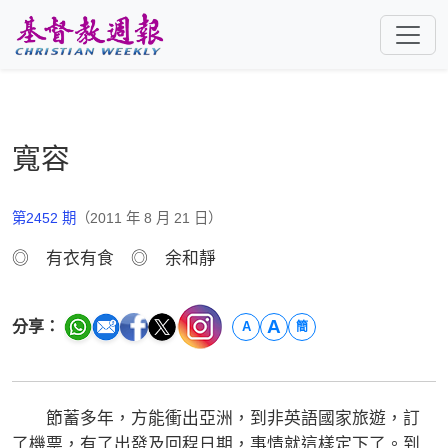
跳至主要內容
寬容
第2452 期
（2011 年 8 月 21 日）
◎ 有衣有食 ◎ 余和靜
A
分享：
A
簡
節蓄多年，方能衝出亞洲，到非英語國家旅遊，訂
了機票，有了出發及回程日期，事情就這樣定下了。到