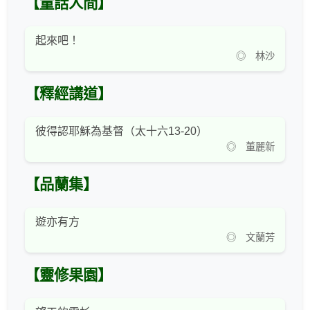
【童話人間】
起來吧！
◎ 林沙
【釋經講道】
彼得認耶穌為基督（太十六13-20）
◎ 董麗新
【品蘭集】
遊亦有方
◎ 文蘭芳
【靈修果園】