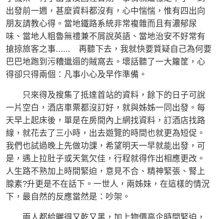
出發前一週，甚麼資料都沒有，心中惴惴，惟有四出向
朋友請教心得。當地鐵路系統非常複雜而且有濃郁尿
味、當地人粗魯無禮兼不屑說英語、當地治安不好常有
搶掠旅客之事...... 再聽下去，我就快要質疑自己為何要
巴巴地跑到污糟邋遢的賊窩去。壞話聽了一大籮筐，心
得卻只得兩個：凡事小心及早作準備。
只來得及搜集了抵達首站的資料，餘下的日子可說
一片空白，酒店車票都沒訂好，就與姊姊一同出發。每
天早上起床後，單是在房間內上網找資料，訂酒店找路
線，就花去了三小時，出去遊覽的時間也就更為短促。
我們也試過晚上先做功課，希望明天一早就能出發，可
是，遇上拉肚子或天氣欠佳，行程就得作出相應更改。
人生路不熟加上時間緊迫，意見不合、精神緊張、腎上
腺素?升更是不在話下。一世人，兩姊妹，在這樣的情況
下，最自然的反應當然是：吵架。
兩人都給曬得又乾又黑，加上物價高企時間緊迫，