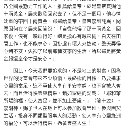
乃全國最勤力工作的人，推薦給皇帝，於是皇帝賞賜他
十兩黃金，農夫歡欣回家去了，但不足一個月，他心情
沈重的帶回十兩黃金，歸還給皇帝，皇帝感到詫異，問
原因何在？農夫回答說：「自從他得了那十兩黃金。回
家後，沒有一晚睡得好，總是擔心有賊來偷，白天在田
間工作，也不能專心，因掛慮有壞人來搶劫，整天弄得
心緒不安，失卻了以前那種安寧的生活，所以還是將黃
金歸還皇帝才是安心。」
因此，今天我們要追求的，不是地上的財富，因為
世界的財富會帶來不少煩惱，最終極的目標，乃要追求
心靈的富足，這不單使人享有平安寧靜，也不會被人奪
去，而且活得快樂與精采，猶如聖經的記載：「耶和華
所賜的福，使人富足，並不加上憂慮。」（箴十22）。
感謝神，賜予世人在地上可以參加教會崇拜，參與團契
生活，投身不同類型服事人的活動，使人享有心靈綠洲
的褔分，可以活得精采，過著豐盛人生！