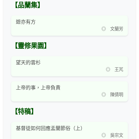
【品蘭集】
遊亦有方
◎ 文蘭芳
【靈修果園】
望天的雲杉
◎ 王芃
上帝的事，上帝負責
◎ 陳倩明
【特稿】
基督徒如何回應盂蘭節俗（上）
◎ 吳宗文