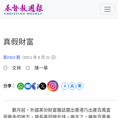
跳至主要內容
真假財富
第2452 期
（2011 年 8 月 21 日）
◎ 文林 ◎ 陳一華
A
分享：
A
簡
數月前，外國某份財富雜誌選出香港乃出產百萬富
翁最多的地方，增長率冠絕全球。換言之，擁有百萬美