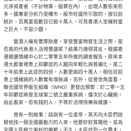
元淨資產者（不計物業、股票在內），出現人數愈來愈
多，據專家分析乃受樓市、股市旺盛所引致的，按日前
統計，百萬富翁數目已逾十萬人，可見香港人坐擁財富
之巨大，不容少覷。
當港人擁有豐厚財產，享受豐富物質生活之際，是
否真的代表港人活得豐盛呢？結果乃適得其反。根據香
港健康情緒中心於二零零五年所做的調查報告，原來本
港大都會裡患上抑鬱症的人趨向年輕化與普遍化，是二
十年前患上此症的四倍，人數更逾四十萬人，相信目前
患上情緒病的人數實有增無減，另外，從普世角度看，
聯合國世界衛生組織（WHO）更發出預警：於二零一五
年抑鬱症將是全球第二號之嚴重疾病，僅次於心臟病。
由此看來，愈有錢的人，不等於活得快樂與健康。
曾有一則故事：話說有一位皇帝，某天向大臣們說
替他找一個全國最勤力的人來，他要好好賞賜他，並為
全國人民樹立美好的典範。不久，大臣找到一位農夫，