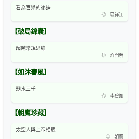
看為喜樂的祕訣
◎ 區祥江
【破局錦囊】
超越常規思維
◎ 許開明
【如沐春風】
弱水三千
◎ 李碧如
【朝鷹珍藏】
太空人與上帝相遇
◎ 朝鷹