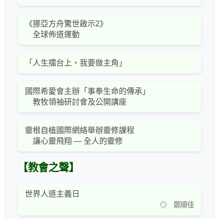
《挪亞方舟驚世啟示2》
全球佈道運動
「人生擂台上，我要做主角」
國際希愛會主辦「事奉生命的傳承」
教牧領袖研討會及公開講座
靈根自植國際網絡舉辦靈修課程
讓心靈飛翔 — 全人的靈修
【教會之聲】
世界人道主義日
◎ 鄭順佳