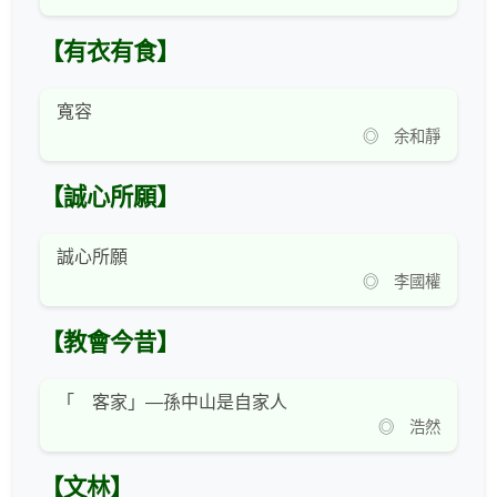
【有衣有食】
寬容
◎ 余和靜
【誠心所願】
誠心所願
◎ 李國權
【教會今昔】
「 客家」—孫中山是自家人
◎ 浩然
【文林】