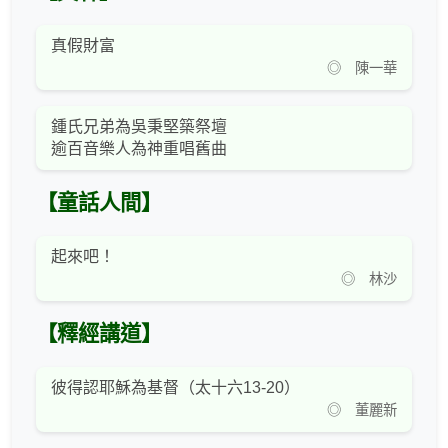
真假財富
◎ 陳一華
鍾氏兄弟為吳秉堅築祭壇
逾百音樂人為神重唱舊曲
【童話人間】
起來吧！
◎ 林沙
【釋經講道】
彼得認耶穌為基督（太十六13-20）
◎ 董麗新