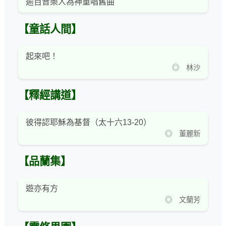
逾百音樂人為神重唱舊曲
【童話人間】
起來吧！
◎ 林沙
【釋經講道】
彼得認耶穌為基督（太十六13-20）
◎ 董麗新
【品蘭集】
遊亦有方
◎ 文蘭芳