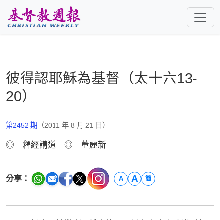
跳至主要內容
彼得認耶穌為基督（太十六13-
20）
第2452 期
（2011 年 8 月 21 日）
◎ 釋經講道 ◎ 董麗新
A
分享：
A
簡