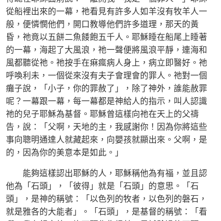
從船裡出來的一幕，祂看見有許多人如羊沒有牧羊人一
般，便憐憫他們，開口教導他們許多道理，那天的黃
昏，祂竟以五餅二魚餧飽五千人。耶穌睡在船尾上睡著
的一幕，海起了大風浪，祂一聲便將風浪平靜，連海和
風都聽從祂。祂按手在痳瘋病人身上，病立即醫好。祂
呼喚利未，一個從來沒有夫子會理會的罪人。祂對一個
癱子說，「小子，你的罪赦了」，除了神外，誰能赦罪
呢？一幕跟一幕，每一幕都是神給人的指示，叫人認識
祂的兒子耶穌為基督。耶穌曾這樣向祂在天上的父禱
告，說：「父啊，天地的主，我感謝你！因為你將這些
事向聰明通達人就藏起來，向嬰孩就顯出來。父啊，是
的，因為你的美意本是如此。」
能夠這樣認出耶穌的人，耶穌稱他為有福，並且認
他為「石頭」，「彼得」就是「石頭」的意思。「石
頭」，是神的稱號：「以色列的牧者，以色列的磐石，
就是雅各的大能者」。「石頭」，是基督的稱號：「看