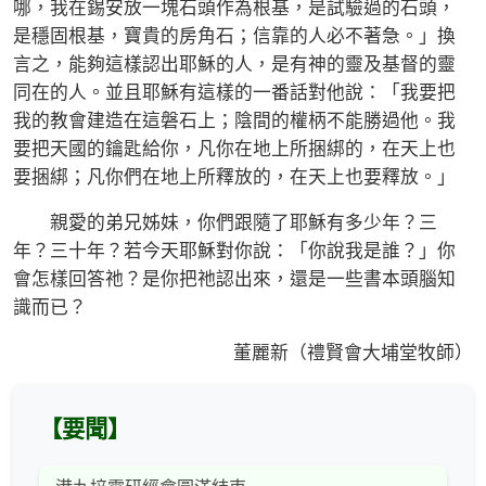
哪，我在錫安放一塊石頭作為根基，是試驗過的石頭，
是穩固根基，寶貴的房角石；信靠的人必不著急。」換
言之，能夠這樣認出耶穌的人，是有神的靈及基督的靈
同在的人。並且耶穌有這樣的一番話對他說：「我要把
我的教會建造在這磐石上；陰間的權柄不能勝過他。我
要把天國的鑰匙給你，凡你在地上所捆綁的，在天上也
要捆綁；凡你們在地上所釋放的，在天上也要釋放。」
親愛的弟兄姊妹，你們跟隨了耶穌有多少年？三
年？三十年？若今天耶穌對你說：「你說我是誰？」你
會怎樣回答祂？是你把祂認出來，還是一些書本頭腦知
識而已？
董麗新（禮賢會大埔堂牧師）
【要聞】