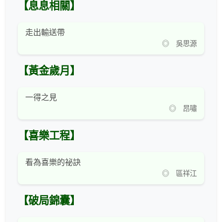
【息息相關】
走出輸送帶
◎ 吳思源
【黃金歲月】
一得之見
◎ 昂嘯
【喜樂工程】
看為喜樂的祕訣
◎ 區祥江
【破局錦囊】