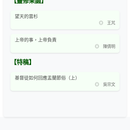
【靈修果園】
望天的雲杉
◎ 王芃
上帝的事，上帝負責
◎ 陳倩明
【特稿】
基督徒如何回應盂蘭節俗（上）
◎ 吳宗文