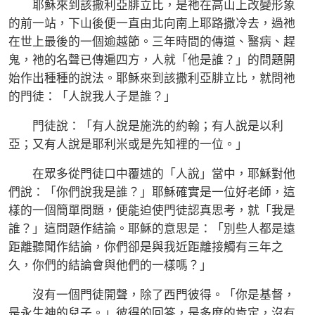
耶穌來到該撒利亞腓立比，是祂在高山上改變形象
的前一站，下山後便一直由北向南上耶路撒冷去，過祂
在世上最後的一個逾越節。三年時間的傳道、醫病、趕
鬼，祂的名聲已傳遍四方，人就「他是誰？」的問題開
始作出種種的說法。耶穌來到該撒利亞腓立比，就問祂
的門徒：「人說我人子是誰？」
門徒說：「有人說是施洗的約翰；有人說是以利
亞；又有人說是耶利米或是先知裡的一位。」
在眾多從門徒口中覆述的「人說」當中，耶穌對他
們說：「你們說我是誰？」耶穌確實是一位好老師，這
樣的一個簡單問題，便能迫使門徒認真思考，就「我是
誰？」這問題作結論。耶穌的意思是：「別些人都是遠
距離聽聞作結論，你們卻是與我近距離接觸有三年之
久，你們的結論會與他們的一樣嗎？」
沒有一個門徒開聲，除了西門彼得。「你是基督，
是永生神的兒子。」彼得的回答，是多麼的肯定，沒有