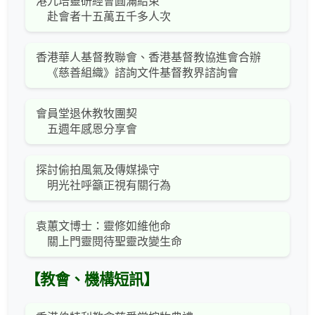
港九培靈研經會圓滿結束
赴會者十五萬五千多人次
香港華人基督教聯會、香港基督教協進會合辦
《慈善組織》諮詢文件基督教界諮詢會
會員堂退休教牧團契
五週年感恩分享會
探討偷拍風氣及傳媒操守
明光社呼籲正視有關行為
袁蕙文博士：靈修如維他命
關上門靈閱待聖靈改變生命
【教會、機構短訊】