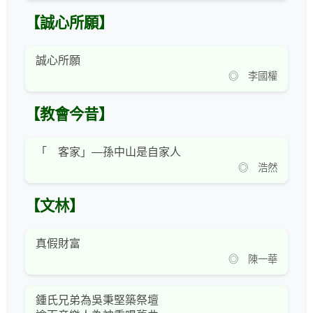
【誠心所願】
誠心所願
◎ 李國權
【教會今昔】
「 客家」—孫中山是自家人
◎ 浩然
【文林】
真假財富
◎ 陳一華
鍾氏兄弟為吳秉堅築祭壇