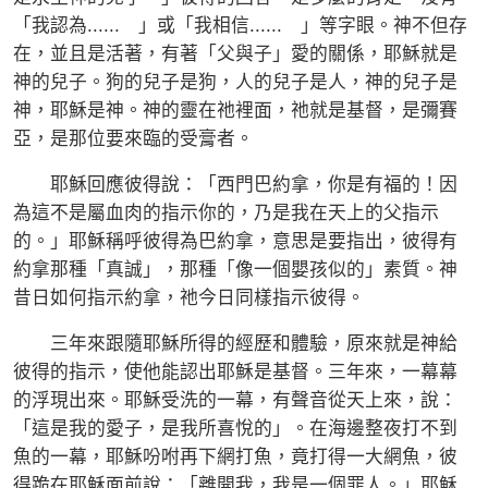
「我認為...... 」或「我相信...... 」等字眼。神不但存
在，並且是活著，有著「父與子」愛的關係，耶穌就是
神的兒子。狗的兒子是狗，人的兒子是人，神的兒子是
神，耶穌是神。神的靈在祂裡面，祂就是基督，是彌賽
亞，是那位要來臨的受膏者。
耶穌回應彼得說：「西門巴約拿，你是有福的！因
為這不是屬血肉的指示你的，乃是我在天上的父指示
的。」耶穌稱呼彼得為巴約拿，意思是要指出，彼得有
約拿那種「真誠」，那種「像一個嬰孩似的」素質。神
昔日如何指示約拿，祂今日同樣指示彼得。
三年來跟隨耶穌所得的經歷和體驗，原來就是神給
彼得的指示，使他能認出耶穌是基督。三年來，一幕幕
的浮現出來。耶穌受洗的一幕，有聲音從天上來，說：
「這是我的愛子，是我所喜悅的」。在海邊整夜打不到
魚的一幕，耶穌吩咐再下網打魚，竟打得一大網魚，彼
得跪在耶穌面前說：「離開我，我是一個罪人。」耶穌