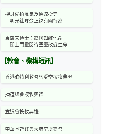
探討偷拍風氣及傳媒操守
明光社呼籲正視有關行為
袁蕙文博士：靈修如維他命
關上門靈閱待聖靈改變生命
【教會、機構短訊】
香港伯特利教會慈愛堂按牧典禮
播道總會按牧典禮
宣道會按牧典禮
中華基督教會大埔堂培靈會