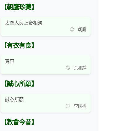
【朝鷹珍藏】
太空人與上帝相遇
◎ 朝鷹
【有衣有食】
寬容
◎ 余和靜
【誠心所願】
誠心所願
◎ 李國權
【教會今昔】