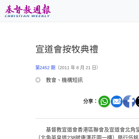
跳至主要內容
宣道會按牧典禮
第2452 期
（2011 年 8 月 21 日）
◎ 教會、機構短訊
分享：
基督教宣道會香港區聯會及宣道會北角堂
（北角英皇道238號康澤花園一樓）舉行伍