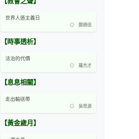
【教會之聲】
世界人道主義日
◎ 鄭順佳
【時事透析】
法治的代價
◎ 羅杰才
【息息相關】
走出輸送帶
◎ 吳思源
【黃金歲月】