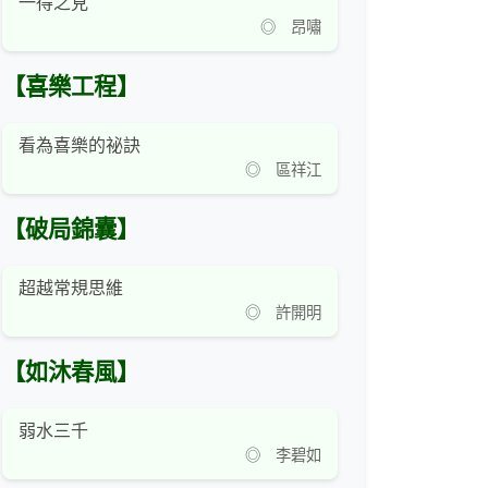
一得之見
◎ 昂嘯
【喜樂工程】
看為喜樂的祕訣
◎ 區祥江
【破局錦囊】
超越常規思維
◎ 許開明
【如沐春風】
弱水三千
◎ 李碧如