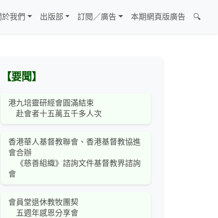
關於我們
出版部
訂閱／廣告
本期網頁版廣告
🔍
【要聞】
港九培靈研經會圓滿結束
赴會者十五萬五千多人次
香港華人基督教聯會、香港基督教協進
會合辦
《慈善組織》諮詢文件基督教界諮詢
會
會員堂退休教牧團契
五週年感恩分享會