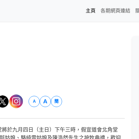
主頁
各期網頁連結
A
簡
A
將於九月四日（主日）下午三時，假宣道會北角堂
銘懿姑娘、駱綺雯姑娘及陳浩然先生之按牧典禮，歡迎