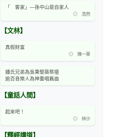
「 客家」—孫中山是自家人
◎ 浩然
【文林】
真假財富
◎ 陳一華
鍾氏兄弟為吳秉堅築祭壇
逾百音樂人為神重唱舊曲
【童話人間】
起來吧！
◎ 林沙
【釋經講道】