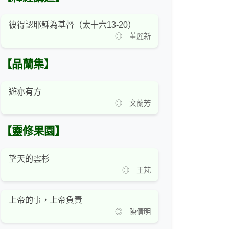
彼得認耶穌為基督（太十六13-20）
◎ 董麗新
【品蘭集】
遊亦有方
◎ 文蘭芳
【靈修果園】
望天的雲杉
◎ 王芃
上帝的事，上帝負責
◎ 陳倩明