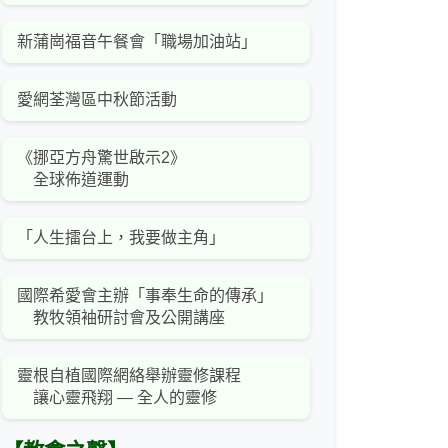
新蒲崗福音午餐會「職場加油站」
愛網荃灣區中秋節活動
《挪亞方舟驚世啟示2》
全球佈道運動
「人生擂台上，我要做主角」
國際希愛會主辦「事奉生命的傳承」
教牧領袖研討會及公開講座
靈根自植國際網絡舉辦靈修課程
讓心靈飛翔 — 全人的靈修