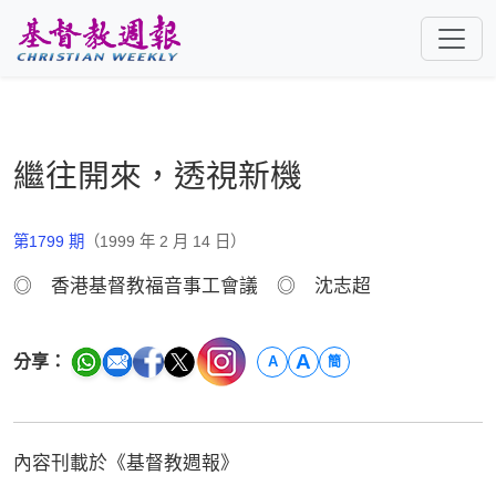
跳至主要內容
繼往開來，透視新機
第1799 期
（1999 年 2 月 14 日）
◎ 香港基督教福音事工會議 ◎ 沈志超
A
分享：
A
簡
內容刊載於《基督教週報》