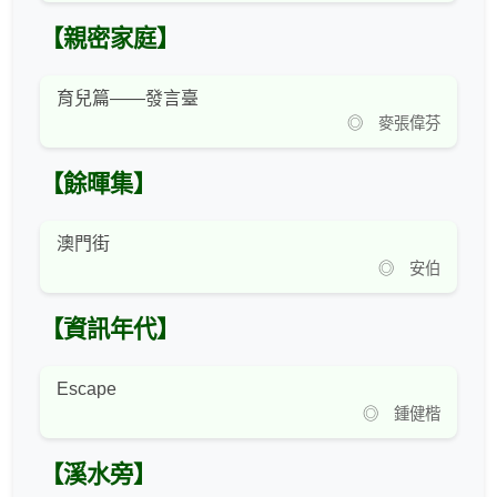
【親密家庭】
育兒篇——發言臺
◎ 麥張偉芬
【餘暉集】
澳門街
◎ 安伯
【資訊年代】
Escape
◎ 鍾健楷
【溪水旁】