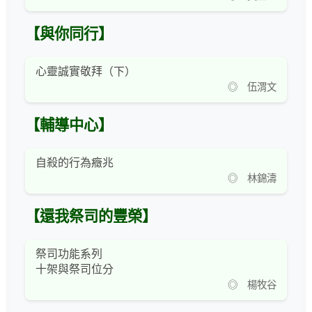
【與你同行】
心靈誠實敬拜（下）
◎ 伍渭文
【輔導中心】
自殺的行為癥兆
◎ 林錦濤
【還我祭司的豐榮】
祭司功能系列
十架與祭司位分
◎ 楊牧谷