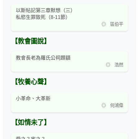
以斯帖記第三章默想（三）
私慾生罪致死（8-11節）
◎ 區伯平
【教會圖說】
教會長老為羅氏公祠題額
◎ 浩然
【牧養心聲】
小革命、大革新
◎ 何鴻偉
【如情未了】