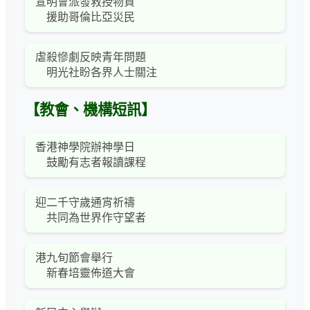
宣明會派發救授物資
援助哥倫比亞災民
虐殺慘劇反映青年問題
明光社盼各界人士關注
【教會、機構短訊】
香港神學院辦神學日
鼓勵有志者報讀課程
迎二千守歲通宵祈禱
共同為世界作守望者
港九旬節會舉行
新春培靈佈道大會