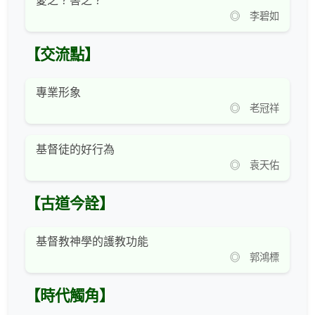
愛之？害之？
◎ 李碧如
【交流點】
專業形象
◎ 老冠祥
基督徒的好行為
◎ 袁天佑
【古道今詮】
基督教神學的護教功能
◎ 郭鴻標
【時代觸角】