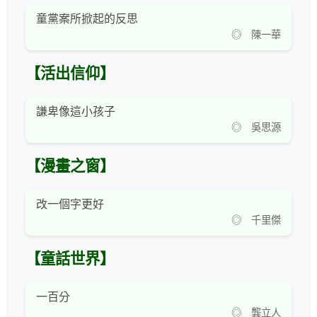
童黨案所掀起的反思
◎ 陳一華
【活出信仰】
謙卑像這小孩子
◎ 吳思源
【漫畫之窗】
改一個字更好
◎ 千里傑
【童話世界】
一百分
◎ 龔立人