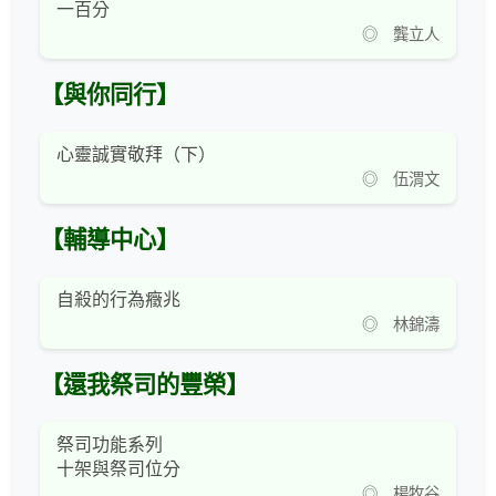
一百分
◎ 龔立人
【與你同行】
心靈誠實敬拜（下）
◎ 伍渭文
【輔導中心】
自殺的行為癥兆
◎ 林錦濤
【還我祭司的豐榮】
祭司功能系列
十架與祭司位分
◎ 楊牧谷