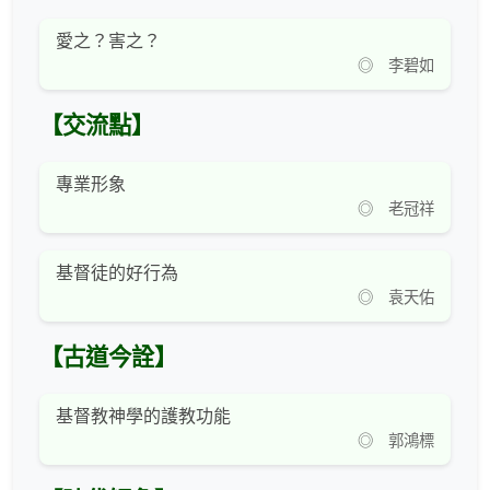
愛之？害之？
◎ 李碧如
【交流點】
專業形象
◎ 老冠祥
基督徒的好行為
◎ 袁天佑
【古道今詮】
基督教神學的護教功能
◎ 郭鴻標