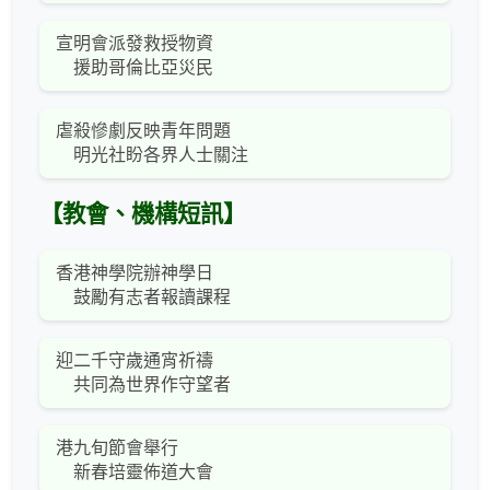
宣明會派發救授物資
援助哥倫比亞災民
虐殺慘劇反映青年問題
明光社盼各界人士關注
【教會、機構短訊】
香港神學院辦神學日
鼓勵有志者報讀課程
迎二千守歲通宵祈禱
共同為世界作守望者
港九旬節會舉行
新春培靈佈道大會