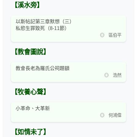
【溪水旁】
以斯帖記第三章默想（三）
私慾生罪致死（8-11節）
◎ 區伯平
【教會圖說】
教會長老為羅氏公祠題額
◎ 浩然
【牧養心聲】
小革命、大革新
◎ 何鴻偉
【如情未了】