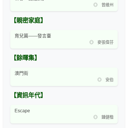
◎ 曾維州
【親密家庭】
育兒篇——發言臺
◎ 麥張偉芬
【餘暉集】
澳門街
◎ 安伯
【資訊年代】
Escape
◎ 鍾健楷