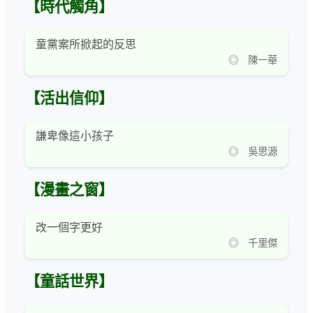
【時代觸角】
童黨案所掀起的反思
◎ 陳一華
【活出信仰】
謙卑像這小孩子
◎ 吳思源
【漫畫之窗】
改一個字更好
◎ 千里傑
【童話世界】