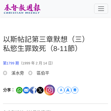
跳至主要內容
以斯帖記第三章默想（三）
私慾生罪致死（8-11節）
第1799 期
（1999 年 2 月 14 日）
◎ 溪水旁 ◎ 區伯平
A
分享：
A
簡