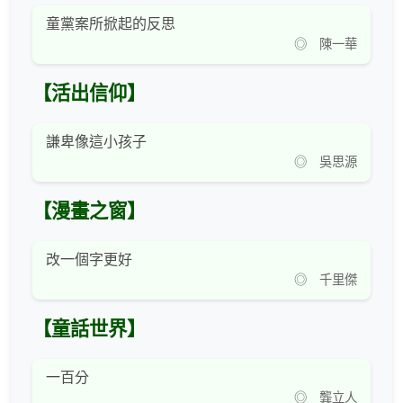
童黨案所掀起的反思
◎ 陳一華
【活出信仰】
謙卑像這小孩子
◎ 吳思源
【漫畫之窗】
改一個字更好
◎ 千里傑
【童話世界】
一百分
◎ 龔立人