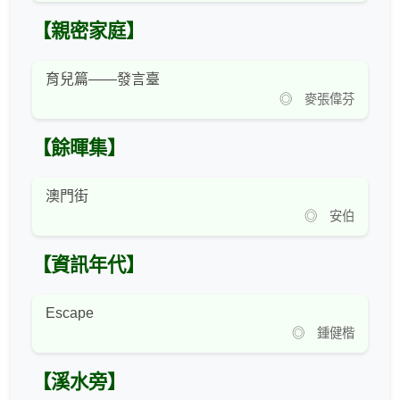
【親密家庭】
育兒篇——發言臺
◎ 麥張偉芬
【餘暉集】
澳門街
◎ 安伯
【資訊年代】
Escape
◎ 鍾健楷
【溪水旁】