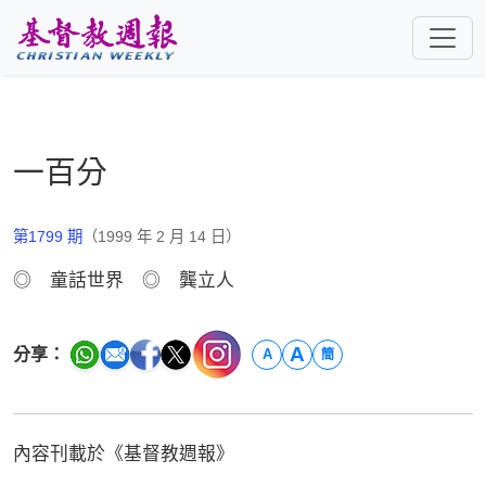
跳至主要內容
一百分
第1799 期
（1999 年 2 月 14 日）
◎ 童話世界 ◎ 龔立人
A
分享：
A
簡
內容刊載於《基督教週報》