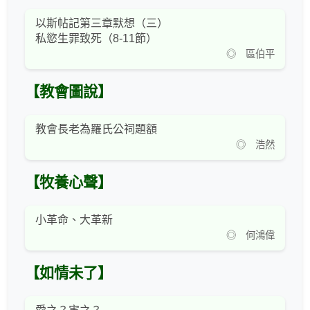
以斯帖記第三章默想（三）
私慾生罪致死（8-11節）
◎ 區伯平
【教會圖說】
教會長老為羅氏公祠題額
◎ 浩然
【牧養心聲】
小革命、大革新
◎ 何鴻偉
【如情未了】