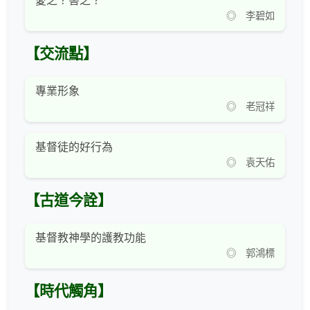
愛之？害之？
◎ 李碧如
【交流點】
專業形象
◎ 老冠祥
基督徒的好行為
◎ 袁天佑
【古道今詮】
基督教神學的護教功能
◎ 郭鴻標
【時代觸角】