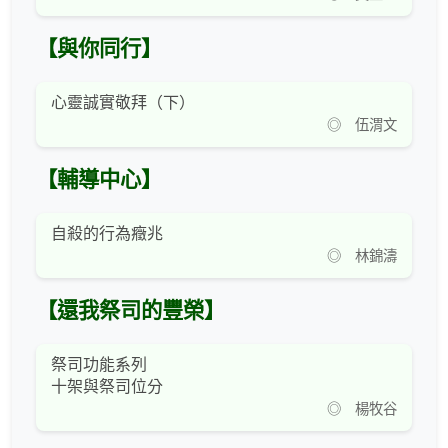
【與你同行】
心靈誠實敬拜（下）
◎ 伍渭文
【輔導中心】
自殺的行為癥兆
◎ 林錦濤
【還我祭司的豐榮】
祭司功能系列
十架與祭司位分
◎ 楊牧谷