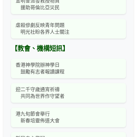
宣明會派發救授物資
援助哥倫比亞災民
虐殺慘劇反映青年問題
明光社盼各界人士關注
【教會、機構短訊】
香港神學院辦神學日
鼓勵有志者報讀課程
迎二千守歲通宵祈禱
共同為世界作守望者
港九旬節會舉行
新春培靈佈道大會