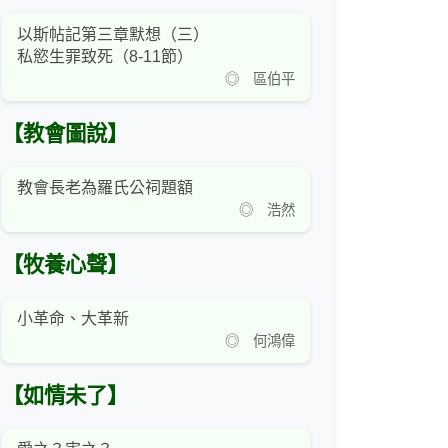
以斯帖記第三章默想（三）
私慾生罪致死（8-11節）
◎ 區伯平
【教會圖說】
教會長老為羅氏公祠題額
◎ 浩然
【牧養心聲】
小革命、大革新
◎ 何鴻偉
【如情未了】