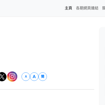
主頁
各期網頁連結
A
簡
A