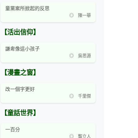
童黨案所掀起的反思
◎ 陳一華
【活出信仰】
謙卑像這小孩子
◎ 吳思源
【漫畫之窗】
改一個字更好
◎ 千里傑
【童話世界】
一百分
◎ 龔立人