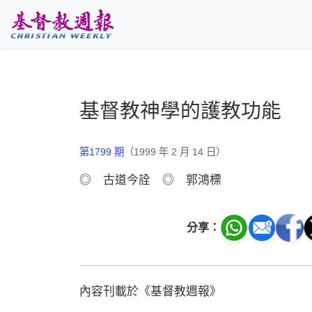
跳至主要內容
基督教神學的護教功能
第1799 期
（1999 年 2 月 14 日）
◎ 古道今詮 ◎ 郭鴻標
分享：
內容刊載於《基督教週報》