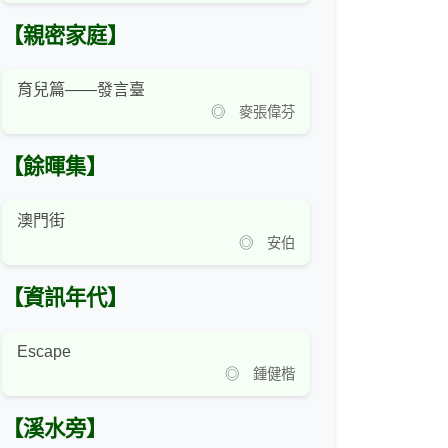
【親密家庭】
育兒篇——發言臺
◎ 麥張偉芬
【餘暉集】
澳門街
◎ 安伯
【資訊年代】
Escape
◎ 鍾健楷
【溪水旁】