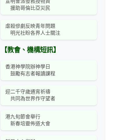
宣明會派發救授物資
援助哥倫比亞災民
虐殺慘劇反映青年問題
明光社盼各界人士關注
【教會、機構短訊】
香港神學院辦神學日
鼓勵有志者報讀課程
迎二千守歲通宵祈禱
共同為世界作守望者
港九旬節會舉行
新春培靈佈道大會