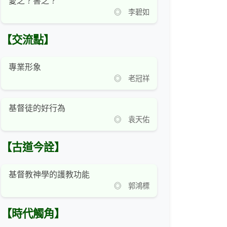
愛之？害之？
◎ 李碧如
【交流點】
專業形象
◎ 老冠祥
基督徒的好行為
◎ 袁天佑
【古道今詮】
基督教神學的護教功能
◎ 郭鴻標
【時代觸角】