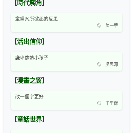
【時代觸角】
童黨案所掀起的反思
◎ 陳一華
【活出信仰】
謙卑像這小孩子
◎ 吳思源
【漫畫之窗】
改一個字更好
◎ 千里傑
【童話世界】