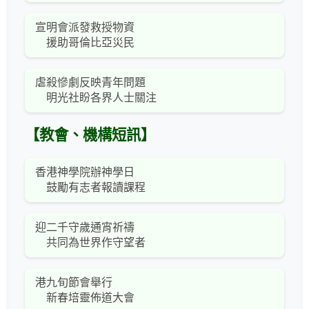
宣明會派發救授物資
援助哥倫比亞災民
虐殺慘劇反映青年問題
明光社盼各界人士關注
【教會、機構短訊】
香港神學院辦神學日
鼓勵有志者報讀課程
迎二千守歲通宵祈禱
共同為世界作守望者
港九旬節會舉行
新春培靈佈道大會