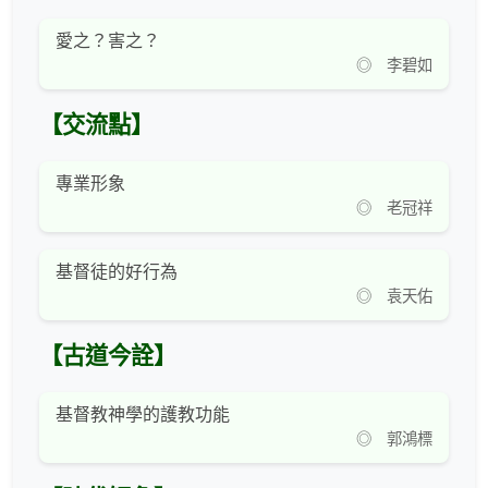
愛之？害之？
◎ 李碧如
【交流點】
專業形象
◎ 老冠祥
基督徒的好行為
◎ 袁天佑
【古道今詮】
基督教神學的護教功能
◎ 郭鴻標