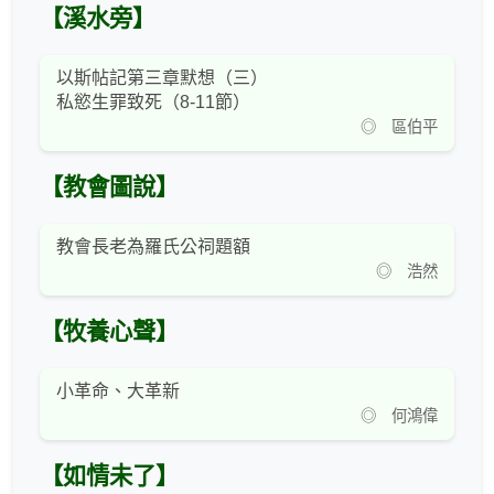
【溪水旁】
以斯帖記第三章默想（三）
私慾生罪致死（8-11節）
◎ 區伯平
【教會圖說】
教會長老為羅氏公祠題額
◎ 浩然
【牧養心聲】
小革命、大革新
◎ 何鴻偉
【如情未了】