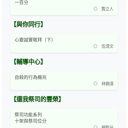
一百分
◎ 龔立人
【與你同行】
心靈誠實敬拜（下）
◎ 伍渭文
【輔導中心】
自殺的行為癥兆
◎ 林錦濤
【還我祭司的豐榮】
祭司功能系列
十架與祭司位分
◎ 楊牧谷