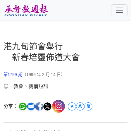
跳至主要內容
港九旬節會舉行
新春培靈佈道大會
第1799 期
（1999 年 2 月 14 日）
◎ 教會、機構短訊
A
分享：
A
簡