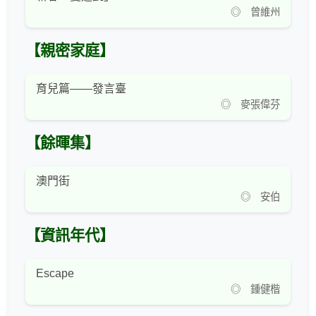
◎ 曾維州
【親密家庭】
育兒篇——發言臺
◎ 麥張偉芬
【餘暉集】
澳門街
◎ 安伯
【資訊年代】
Escape
◎ 鍾健楷