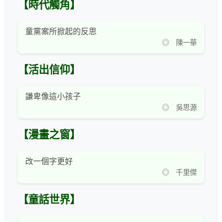
【時代觸角】
童黨案所掀起的反思
◎ 陳一華
【活出信仰】
謙卑像這小孩子
◎ 吳思源
【漫畫之窗】
改一個字更好
◎ 千里傑
【童話世界】