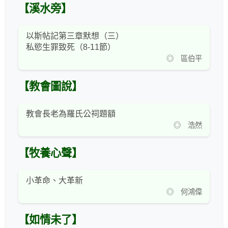
【溪水旁】
以斯帖記第三章默想（三）
私慾生罪致死（8-11節）
◎ 區伯平
【教會圖說】
教會長老為羅氏公祠題額
◎ 浩然
【牧養心聲】
小革命、大革新
◎ 何鴻偉
【如情未了】