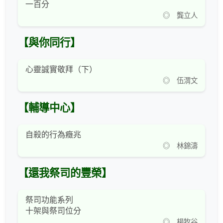
一百分
◎ 龔立人
【與你同行】
心靈誠實敬拜（下）
◎ 伍渭文
【輔導中心】
自殺的行為癥兆
◎ 林錦濤
【還我祭司的豐榮】
祭司功能系列
十架與祭司位分
◎ 楊牧谷