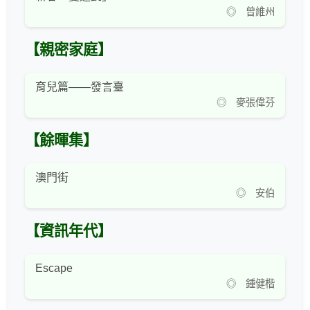
◎ 曾維州
【親密家庭】
育兒篇——發言臺
◎ 麥張偉芬
【餘暉集】
澳門街
◎ 安伯
【資訊年代】
Escape
◎ 鍾健楷