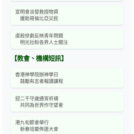
宣明會派發救授物資
援助哥倫比亞災民
虐殺慘劇反映青年問題
明光社盼各界人士關注
【教會、機構短訊】
香港神學院辦神學日
鼓勵有志者報讀課程
迎二千守歲通宵祈禱
共同為世界作守望者
港九旬節會舉行
新春培靈佈道大會