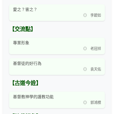
愛之？害之？
◎ 李碧如
【交流點】
專業形象
◎ 老冠祥
基督徒的好行為
◎ 袁天佑
【古道今詮】
基督教神學的護教功能
◎ 郭鴻標