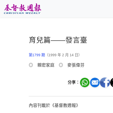
跳至主要內容
育兒篇——發言臺
第1799 期
（1999 年 2 月 14 日）
◎ 親密家庭 ◎ 麥張偉芬
分享：
內容刊載於《基督教週報》