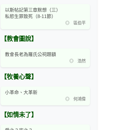
以斯帖記第三章默想（三）
私慾生罪致死（8-11節）
◎ 區伯平
【教會圖說】
教會長老為羅氏公祠題額
◎ 浩然
【牧養心聲】
小革命、大革新
◎ 何鴻偉
【如情未了】