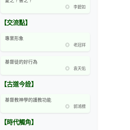
愛之？害之？
◎ 李碧如
【交流點】
專業形象
◎ 老冠祥
基督徒的好行為
◎ 袁天佑
【古道今詮】
基督教神學的護教功能
◎ 郭鴻標
【時代觸角】