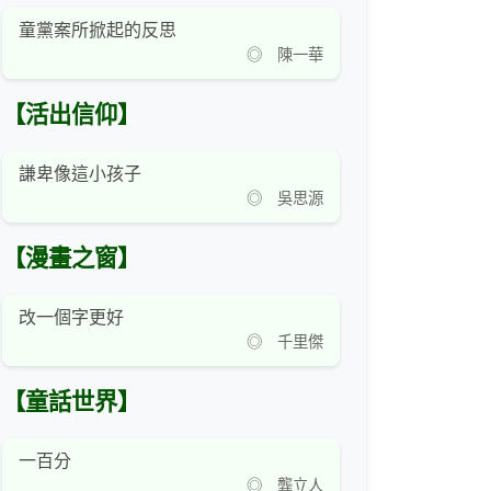
童黨案所掀起的反思
◎ 陳一華
【活出信仰】
謙卑像這小孩子
◎ 吳思源
【漫畫之窗】
改一個字更好
◎ 千里傑
【童話世界】
一百分
◎ 龔立人