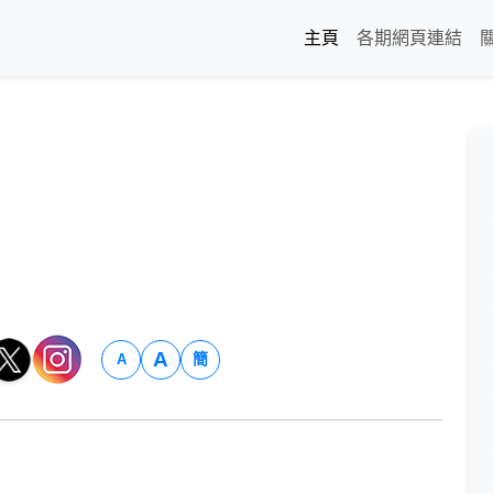
主頁
各期網頁連結
A
簡
A