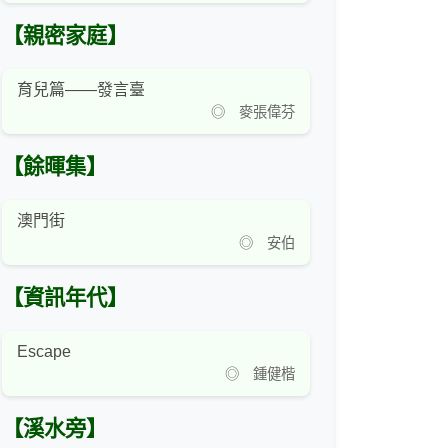
【親密家庭】
育兒篇——發言臺
◎ 麥張偉芬
【餘暉集】
澳門街
◎ 安伯
【資訊年代】
Escape
◎ 鍾健楷
【溪水旁】