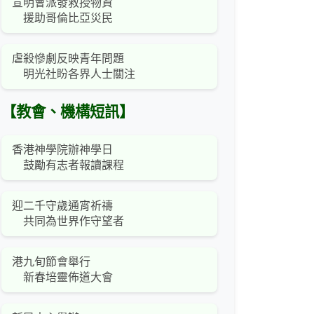
宣明會派發救授物資
援助哥倫比亞災民
虐殺慘劇反映青年問題
明光社盼各界人士關注
【教會、機構短訊】
香港神學院辦神學日
鼓勵有志者報讀課程
迎二千守歲通宵祈禱
共同為世界作守望者
港九旬節會舉行
新春培靈佈道大會