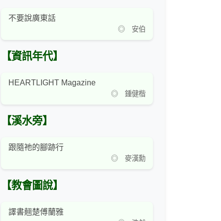
不要說廣東話
◎ 安伯
【資訊年代】
HEARTLIGHT Magazine
◎ 鍾健楷
【溪水旁】
跟隨祂的腳跡行
◎ 麥漢勳
【教會圖說】
譯書翹楚傅蘭雅