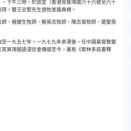
，下午三時，於該堂（香港筲箕灣道六十六號至六十
崇拜，暨王志堅先生按牧差遣典禮。
師、楊健生牧師、解英忠牧師、陳志偉牧師、葛聖恩
。
至一九五七年。一九七九年來港後，任中國基督教靈
任筲箕灣國語浸信會傳道至今，著有《歌林多前書釋