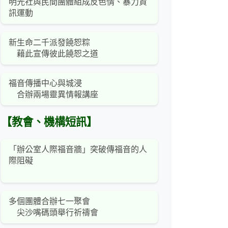
明光社與民間團體組成反色情、暴力資
訊運動
新生命二千派發饒恕粽
藉此宣傳彼此饒恕之道
福音傳播中心與城浸
合辦兩場靈異情報講座
【教會、機構短訊】
「辦公室人際福音牆」突破傳福音的人
際阻礙
多個團體合辦七一聚會
尖沙嘴碼頭舉行祈禱會