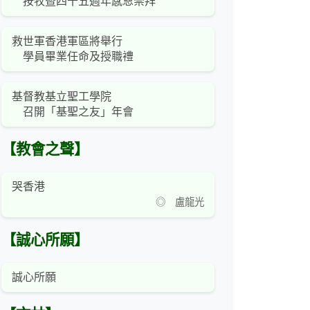
按牧暨四十五週年感恩崇拜
救世軍香港軍區將舉行
學員畢業任命及授職禮
基督教基立聖工學院
召開「基聖之友」年會
【教會之聲】
哭香港
◎ 盧龍光
【誠心所願】
誠心所願