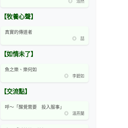
◎ 浩然
【牧養心聲】
真實的傳道者
◎ 喆
【如情未了】
魚之樂、樂何如
◎ 李碧如
【交流點】
呼～「醒覺需要 投入服事」
◎ 溫燕蘭