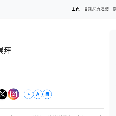
主頁
各期網頁連結
崇拜
A
簡
A