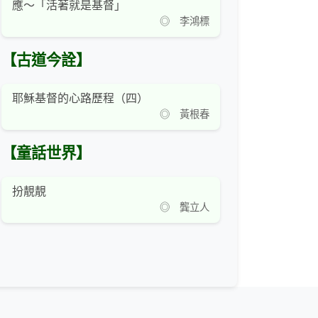
應～「活著就是基督」
◎ 李鴻標
【古道今詮】
耶穌基督的心路歷程（四）
◎ 黃根春
【童話世界】
扮靚靚
◎ 龔立人