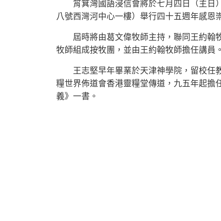
筲箕灣國語浸信會將於七月四日（主日）
八號西灣河中心一樓）舉行四十五週年感恩
屆時將由葛文偉牧師主持，聯同王約翰牧
牧師組成按牧團，並由王約翰牧師擔任講員
王志堅早年畢業於天津神學院，留校任教
糧世界佈道會香港靈糧堂傳道，九五年起擔
義》一書。