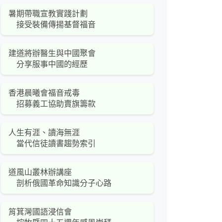
暑期帶職宣教實踐計劃
接受裝備傳揚基督福音
建道將辦醫生與中國聚會
分享服事中國的經歷
香港晨曦會福音戒毒
招募義工協助賣旗籌款
人生有涯、讀海無涯
當代信徒讀書趨勢索引
道風山叢林辦講座
剖析俄國革命知識分子心路
筲箕灣國語浸信會