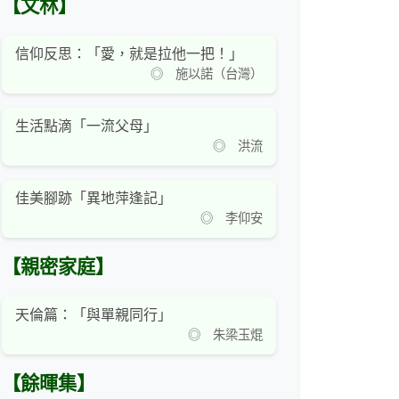
【文林】
信仰反思：「愛，就是拉他一把！」
◎ 施以諾（台灣）
生活點滴「一流父母」
◎ 洪流
佳美腳跡「異地萍逢記」
◎ 李仰安
【親密家庭】
天倫篇：「與單親同行」
◎ 朱梁玉焜
【餘暉集】