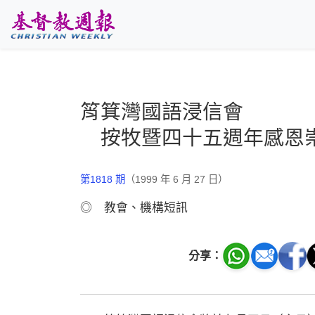
跳至主要內容
筲箕灣國語浸信會
按牧暨四十五週年感恩
第1818 期
（1999 年 6 月 27 日）
◎ 教會、機構短訊
分享：