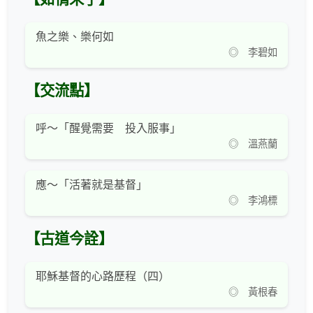
魚之樂、樂何如
◎ 李碧如
【交流點】
呼～「醒覺需要 投入服事」
◎ 溫燕蘭
應～「活著就是基督」
◎ 李鴻標
【古道今詮】
耶穌基督的心路歷程（四）
◎ 黃根春