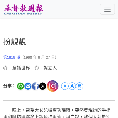
跳至主要內容
扮靚靚
第1818 期
（1999 年 6 月 27 日）
◎ 童話世界 ◎ 龔立人
A
分享：
A
簡
晚上，當為大女兒檢查功課時，突然發現她的手指
甲和腳指甲都塗上銀色指甲油。坦白說，我個人對於別