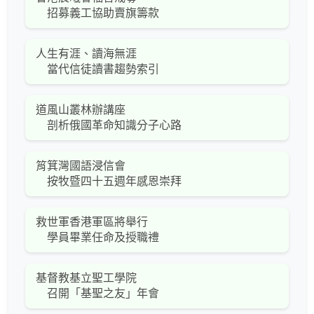
招募義工協助賣旗籌款
人生有涯、讀海無涯
當代信徒讀書趨勢索引
道風山叢林辦講座
剖析俄國革命知識分子心路
筲箕灣國語浸信會
按牧暨四十五週年感恩崇拜
救世軍香港軍區將舉行
學員畢業任命及授職禮
基督教基立聖工學院
召開「基聖之友」年會