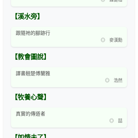
【溪水旁】
跟隨祂的腳跡行
◎ 麥漢勳
【教會圖說】
譯書翹楚傅蘭雅
◎ 浩然
【牧養心聲】
真實的傳道者
◎ 喆
【如情未了】