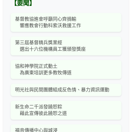
【要聞】
基督教協進會呼籲同心齊捐輸
響應教會行動科索沃救援工作
第三屆基督精兵獎業經
選出十六位機構員工獲頒發獎座
協和神學院正式動土
為廣東培訓更多教牧傳道
明光社與民間團體組成反色情、暴力資訊運動
新生命二千派發饒恕粽
藉此宣傳彼此饒恕之道
福音傳播中心與城浸