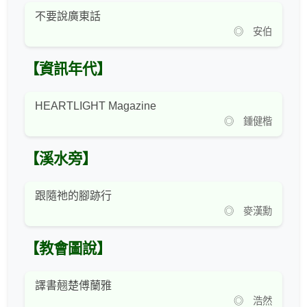
不要說廣東話
◎ 安伯
【資訊年代】
HEARTLIGHT Magazine
◎ 鍾健楷
【溪水旁】
跟隨祂的腳跡行
◎ 麥漢勳
【教會圖說】
譯書翹楚傅蘭雅
◎ 浩然