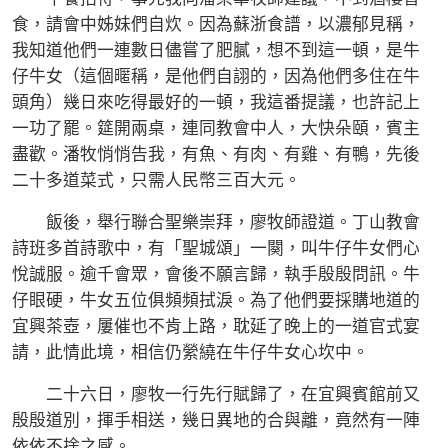
食，請會中姊妹們自炊。因為蘇浙食譜，以濃郁見稱，
我知道他們一連數日儘嘗了肥膩，想不到這一頓，是牛
仔牛女（這個暱稱，是他們自詡的，因為他們多住在牛
頭角）幾日來吃得最好的一頓，我這番提議，也許記上
一功了罷。筵開兩桌，連同教會中人，大快朵頤，賓主
盡歡。潘牧悄悄告我，有魚、有肉、有雞、有鴨，先後
二十多道菜式，只需人民幣三百大元。
飯後，舉行聯合聖樂崇拜，廖牧師證道。丁山教會
詩班多首詩歌中，有「聖城頌」一闋，叫牛仔牛女們心
悅誠服。逾千會眾，會後不願言歸，執手殷殷問訊。牛
仔眼硬，牛女五位俱頻頻拭淚。為了他們要採購地道的
宜興茶壺，屢催也不肯上路，耽延了晚上的一道官式宴
請，此情此境，相信仍縈繞在牛仔牛女心坎中。
二十六日，廖牧一行先行賦歸了，在宜興賓館前又
殷殷道別，揮手相送，幾日異地的合與離，竟然有一陣
依依不捨之感。