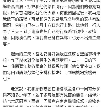
會的青年人，一行十多人到蘇南地區探訪教會。我以識
途老馬自居，打算和他們結伴同行。因為他們的假期有
限，所以首段陪同著他們大夥，待他們回程後，我再走
我餘下的路程。可是和原先與當地教會聯繫的安排有點
問題，只好自己在五月十八日先行上路，比他們一行人
早了三天。到了南京也把自己的行程略作調整，就這
樣，因緣湊合的，連我自己身在異鄉，也分不出是主是
客。
起頭的三天，當地安排好讓我在江蘇省聖經專科學
校，作了幾次對全校員生的專題講座。二十一日的下
午，我隨著江蘇省兩會的林得恩牧師（他負責外事，我
們每回到訪都勞煩他安排和接送），到飛機場接機去
也。
老實說，我和廖牧志勤在聯會執董會中一同有分參
與不知多少年了，差不多每週都有見面的機會，結伴外
訪也常居同室。而這一回我竟在南京機場候駕，廖牧身