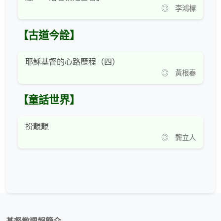
◎ 李鴻標
【古道今詮】
耶穌基督的心路歷程（四）
◎ 黃根春
【童話世界】
扮靚靚
◎ 龔立人