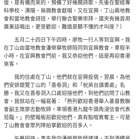
俊，是有備而來的，預備了好幾闋詩歌，先後在聖經專
科學校、溧陽、無錫教會獻唱，又在宜興、丁山兩地教
會和當地教會詩班，舉行聯合聖樂崇拜，還夾有幾首用
廣東話唱出，更受歡迎，難道是聽不懂的才叫座？）
五月二十四日下午四時，廖牧一行人等到宜興。我
在丁山由當地教會潘榮華牧師陪同到宜興教會，車程半
小時，在宜興教會門前，我又恭迎他們，這是再迎香港
來客。
我的住處在丁山，他們就在宜興投宿。翌晨，為他
們安排遊覽丁山的「善卷洞」和「祝英台讀書處」名
勝。我又在善卷洞入口處迎接他們，到他們訪問丁山教
會，我就站在一幅寫著：「熱列歡迎香港華人基督教聯
會副主席廖志勤牧師，率領香港九龍牛頭角浸信會代表
蒞臨。」的壁報板前歡迎他們，真有點喧賓奪主，可是
丁山教會會眾列隊拍掌歡迎的百多人。
午餐招待，事先我向潘榮華牧師建議，不到酒樓晉