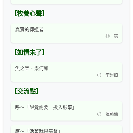
【牧養心聲】
真實的傳道者
◎ 喆
【如情未了】
魚之樂、樂何如
◎ 李碧如
【交流點】
呼～「醒覺需要 投入服事」
◎ 溫燕蘭
應～「活著就是基督」