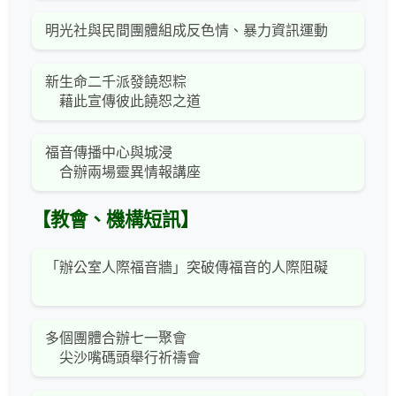
明光社與民間團體組成反色情、暴力資訊運動
新生命二千派發饒恕粽
藉此宣傳彼此饒恕之道
福音傳播中心與城浸
合辦兩場靈異情報講座
【教會、機構短訊】
「辦公室人際福音牆」突破傳福音的人際阻礙
多個團體合辦七一聚會
尖沙嘴碼頭舉行祈禱會