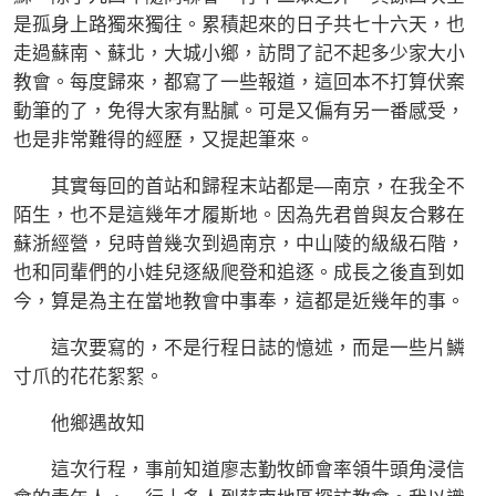
是孤身上路獨來獨往。累積起來的日子共七十六天，也
走過蘇南、蘇北，大城小鄉，訪問了記不起多少家大小
教會。每度歸來，都寫了一些報道，這回本不打算伏案
動筆的了，免得大家有點膩。可是又偏有另一番感受，
也是非常難得的經歷，又提起筆來。
其實每回的首站和歸程末站都是—南京，在我全不
陌生，也不是這幾年才履斯地。因為先君曾與友合夥在
蘇浙經營，兒時曾幾次到過南京，中山陵的級級石階，
也和同輩們的小娃兒逐級爬登和追逐。成長之後直到如
今，算是為主在當地教會中事奉，這都是近幾年的事。
這次要寫的，不是行程日誌的憶述，而是一些片鱗
寸爪的花花絮絮。
他鄉遇故知
這次行程，事前知道廖志勤牧師會率領牛頭角浸信