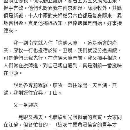
型碩壯修長，恍似鶴立雞群，隨著五男五女簇擁出來，
握手言歡。他們也訝異我在南京迎迓，除廖牧外，其餘
俱是新識，十人中兩對夫婦檔另六位都是隻身隨來。異
地喜相逢，真是他鄉遇故知，但倖遇僅是開始，好事接
踵來。
我一到南京就入住「信德大廈」，這是兩會的產
業，廖牧一行也投宿於斯。翌晨，我們就要分道揚鑣，
可是他們比我先行，在信德大廈門前，我又揮手相送，
人們常在說萍逢，到自己親自遇到，真是別饒一番滋味
在心頭。
說是各奔前程罷，廖牧一眾往溧陽、天目湖、無
錫，我則逕往宜興、丁山。
又一番迎送
一晃眼又幾天，也體驗到光陰似箭的真實，大家同
在江蘇，但各忙各的。（這次牛頭角浸信會的青年才