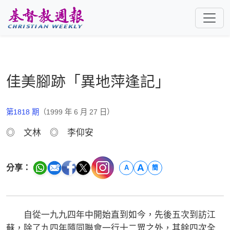
跳至主要內容
佳美腳跡「異地萍逢記」
第1818 期
（1999 年 6 月 27 日）
◎ 文林 ◎ 李仰安
A
分享：
A
簡
自從一九九四年中開始直到如今，先後五次到訪江
蘇，除了九四年隨同聯會一行十二眾之外，其餘四次全