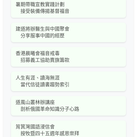
暑期帶職宣教實踐計劃
接受裝備傳揚基督福音
建道將辦醫生與中國聚會
分享服事中國的經歷
香港晨曦會福音戒毒
招募義工協助賣旗籌款
人生有涯、讀海無涯
當代信徒讀書趨勢索引
道風山叢林辦講座
剖析俄國革命知識分子心路
筲箕灣國語浸信會
按牧暨四十五週年感恩崇拜