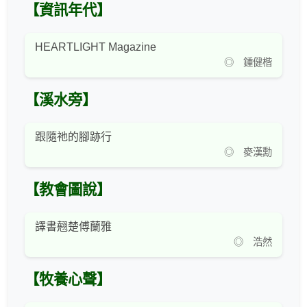
【資訊年代】
HEARTLIGHT Magazine
◎ 鍾健楷
【溪水旁】
跟隨祂的腳跡行
◎ 麥漢勳
【教會圖說】
譯書翹楚傅蘭雅
◎ 浩然
【牧養心聲】