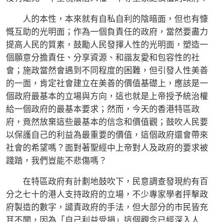
人的本性，本來就有自私自利的陰暗面，但也有慷
慨互助的光明面；作為一個負責任的政府，當然要盡力
提高人民的質素，鼓勵人民發揮人性的光明面，塑造一
個願意分擔責任、分享資源、和諧友愛和包容性的社
會；施政當然會遇到不同程度的困難，但引發人性美善
的一面，肯定社會建立在美善的價值基礎上，應該是一
個政府最基本的立場與方向，這也就是上帝授予統治權
給一個政府的最基本要求；然而，今天的香港特區政
府，竟然放棄這些最基本的信念和價值觀；鼓吹人民要
以保護自己的利益為最重要的價值，這個政府還會帶來
社會的希望嗎？面對著聖經中上帝對人及政府的要求被
踐踏，我們豈能不悲傷嗎？
在特區政府有計劃地鼓吹下，民意調查發現約有百
分之七十的港人支持政府的立場，不少專家學者抨擊政
府製造的數字，譴責政府的手法，但大部分的市民皆充
耳不聞，因為「自己利益受損」這個觀念已經深入人