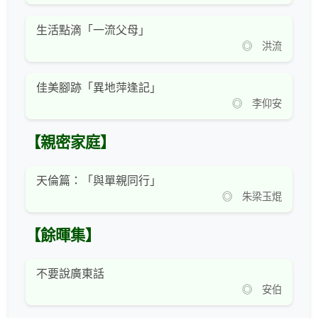
生活點滴「一流父母」
◎ 洪流
佳美腳跡「異地萍逢記」
◎ 李仰安
【親密家庭】
天倫篇：「與單親同行」
◎ 朱梁玉焜
【餘暉集】
不要說廣東話
◎ 安伯