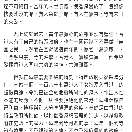
遑不可終日。當年的末世情懷，使香港變成了一隻好像
快要沈沒的船，有人急於棄船，有人在無奈地等待末日
的來臨。
九七終於過去，當年最擔心的危難並沒有發生，香
港人有了自己的特區政府，也在一國兩制下不再做「無
國之民」；然而在回歸後這兩年間，隨著「禽流感」、
「金融風暴」等的沖擊，香港人－無論貧富－一都希望
發揮香港人同舟共濟的精神，共渡難關。
但就在這最需要團結的時刻，特區政府竟然製造分
化，宣傳一個「一百六十七萬港人子女將湧入香港」的
虛假輿論，令到已被金融危機所嚇怕的港人，作出人性
本能的反應，不顧一切也要拒絕他們來港！這種保護自
己利益，排斥與別人分享資源的態度，竟然是由香港的
特區政府所推動，以推翻香港終審庭的判決，以減低政
府在施政上的壓力，這是何等可悲的事！這是一個何等
沒有遠見、不重視法治人權、不尊重家庭價值的政府！