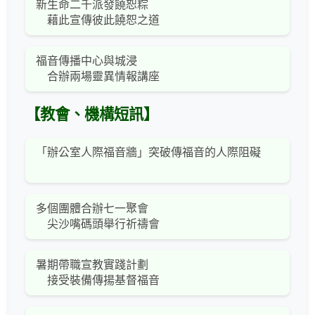
新生命二千派發饒恕粽
藉此宣傳彼此饒恕之道
福音傳播中心與城浸
合辦兩場靈異情報講座
【教會、機構短訊】
「辦公室人際福音牆」突破傳福音的人際阻礙
多個團體合辦七一聚會
尖沙嘴碼頭舉行祈禱會
暑期帶職宣教實踐計劃
接受裝備傳揚基督福音