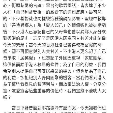
心，街頭巷尾的言論，電台的聽眾電話，皆表達了不少
人在「自己利益受損」的威脅下的強烈反應。最可悲
的，不少基督徒也同樣被這種論調所影響，聖經中教導
的「善待異鄉人」及「愛人如己」的價值觀也被拋諸腦
後。不少港人已忘記自己的父母輩也曾以異鄉人身分來
到香港的歷史，忘記了是因港人願意同甘共苦才能創造
今天的繁榮；當今天的香港社會已變得較為富裕的時
候，卻不再願意與別人共甘苦。不少港人更忘記了自己
曾爭取「居英權」，也忘記了外國因重視「家庭團聚」
這價值而給予港人移民的條件；為了自己的利益，我們
希望別人提供自己可安居樂業的機會，但也是為了自己
的利益，卻拒絕別人骨肉團聚的機會。當我們看到港人
為了這些看得見的暫時利益，而放棄法治人權、分享分
擔，友愛寬容這些重要的價值時，我們豈能不濠咷大哭
嗎？
當日耶穌曾面對耶路撒冷有感而哭，今天讓我們也