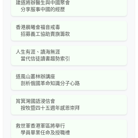
建道將辦醫生與中國聚會
分享服事中國的經歷
香港晨曦會福音戒毒
招募義工協助賣旗籌款
人生有涯、讀海無涯
當代信徒讀書趨勢索引
道風山叢林辦講座
剖析俄國革命知識分子心路
筲箕灣國語浸信會
按牧暨四十五週年感恩崇拜
救世軍香港軍區將舉行
學員畢業任命及授職禮