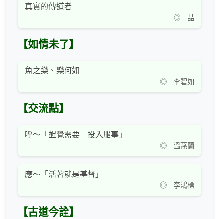
真實的傳道者
◎ 喆
【如情未了】
魚之樂、樂何如
◎ 李碧如
【交流點】
呼～「醒覺需要 投入服事」
◎ 溫燕蘭
應～「活著就是基督」
◎ 李鴻標
【古道今詮】