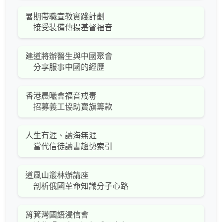
暑期帶職宣教實踐計劃
接受裝備傳揚基督福音
建道將辦醫生與中國聚會
分享服事中國的經歷
香港晨曦會福音戒毒
招募義工協助賣旗籌款
人生有涯、讀海無涯
當代信徒讀書趨勢索引
道風山叢林辦講座
剖析俄國革命知識分子心路
筲箕灣國語浸信會