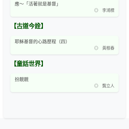
應～「活著就是基督」
◎ 李鴻標
【古道今詮】
耶穌基督的心路歷程（四）
◎ 黃根春
【童話世界】
扮靚靚
◎ 龔立人