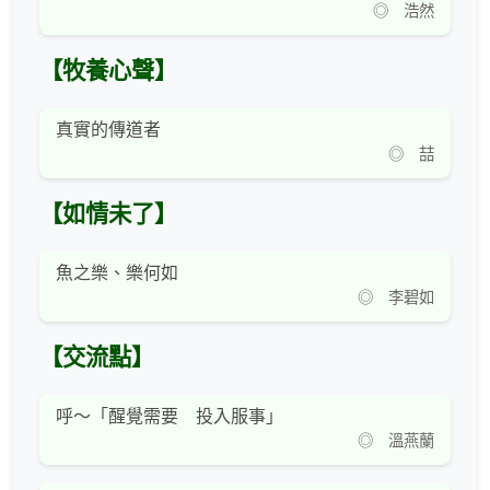
◎ 浩然
【牧養心聲】
真實的傳道者
◎ 喆
【如情未了】
魚之樂、樂何如
◎ 李碧如
【交流點】
呼～「醒覺需要 投入服事」
◎ 溫燕蘭