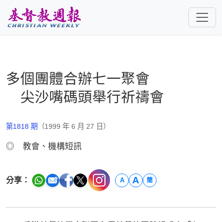
跳至主要內容
多個團體合辦七一聚會
尖沙嘴碼頭舉行祈禱會
第1818 期
（1999 年 6 月 27 日）
◎ 教會、機構短訊
A
分享：
A
簡