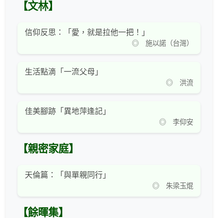
【文林】
信仰反思：「愛，就是拉他一把！」
◎ 施以諾（台灣）
生活點滴「一流父母」
◎ 洪流
佳美腳跡「異地萍逢記」
◎ 李仰安
【親密家庭】
天倫篇：「與單親同行」
◎ 朱梁玉焜
【餘暉集】