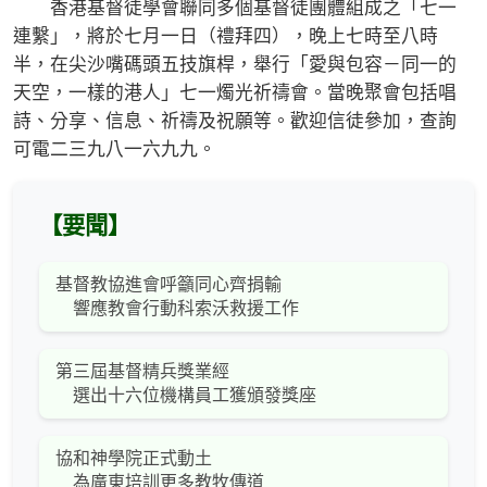
香港基督徒學會聯同多個基督徒團體組成之「七一
連繫」，將於七月一日（禮拜四），晚上七時至八時
半，在尖沙嘴碼頭五技旗桿，舉行「愛與包容－同一的
天空，一樣的港人」七一燭光祈禱會。當晚聚會包括唱
詩、分享、信息、祈禱及祝願等。歡迎信徒參加，查詢
可電二三九八一六九九。
【要聞】
基督教協進會呼籲同心齊捐輸
響應教會行動科索沃救援工作
第三屆基督精兵獎業經
選出十六位機構員工獲頒發獎座
協和神學院正式動土
為廣東培訓更多教牧傳道