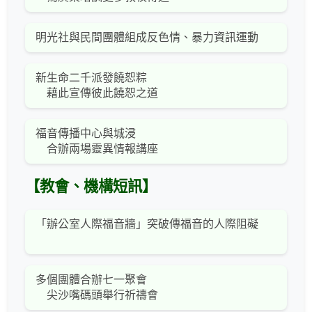
明光社與民間團體組成反色情、暴力資訊運動
新生命二千派發饒恕粽
藉此宣傳彼此饒恕之道
福音傳播中心與城浸
合辦兩場靈異情報講座
【教會、機構短訊】
「辦公室人際福音牆」突破傳福音的人際阻礙
多個團體合辦七一聚會
尖沙嘴碼頭舉行祈禱會