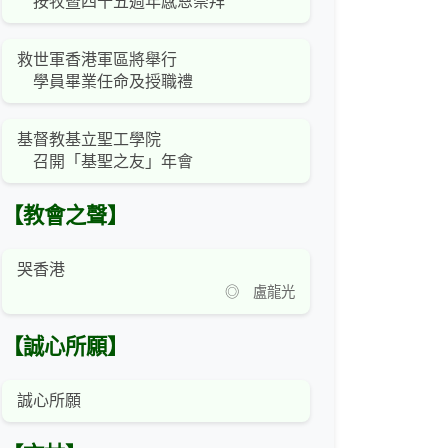
按牧暨四十五週年感恩崇拜
救世軍香港軍區將舉行
學員畢業任命及授職禮
基督教基立聖工學院
召開「基聖之友」年會
【教會之聲】
哭香港
◎ 盧龍光
【誠心所願】
誠心所願