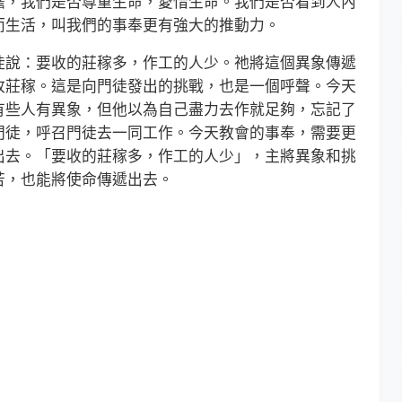
擔，我們是否尊重生命，愛惜生命。我們是否看到人內
而生活，叫我們的事奉更有強大的推動力。
說：要收的莊稼多，作工的人少。祂將這個異象傳遞
收莊稼。這是向門徒發出的挑戰，也是一個呼聲。今天
有些人有異象，但他以為自己盡力去作就足夠，忘記了
門徒，呼召門徒去一同工作。今天教會的事奉，需要更
出去。「要收的莊稼多，作工的人少」，主將異象和挑
苦，也能將使命傳遞出去。