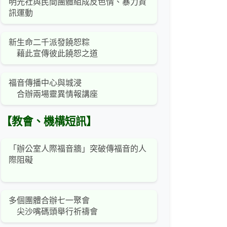
明光社與民間團體組成反色情、暴力資
訊運動
新生命二千派發饒恕粽
藉此宣傳彼此饒恕之道
福音傳播中心與城浸
合辦兩場靈異情報講座
【教會、機構短訊】
「辦公室人際福音牆」突破傳福音的人
際阻礙
多個團體合辦七一聚會
尖沙嘴碼頭舉行祈禱會