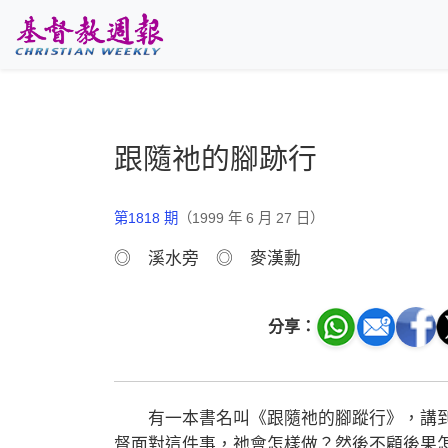
跳至主要內容
跟隨祂的腳跡行
第1818 期
（1999 年 6 月 27 日）
◎ 溪水旁 ◎ 麥漢勳
分享：
有一本書名叫《跟隨祂的腳蹤行》，講到
督面對這件事，祂會怎樣做？然後不顧後果