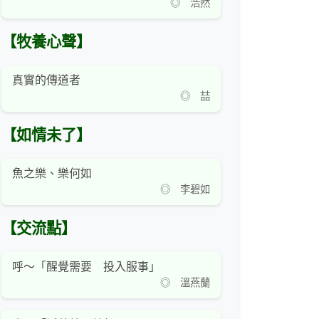
◎ 浩然
【牧養心聲】
真實的傳道者
◎ 喆
【如情未了】
魚之樂、樂何如
◎ 李碧如
【交流點】
呼～「醒覺需要 投入服事」
◎ 溫燕蘭