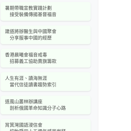
暑期帶職宣教實踐計劃
接受裝備傳揚基督福音
建道將辦醫生與中國聚會
分享服事中國的經歷
香港晨曦會福音戒毒
招募義工協助賣旗籌款
人生有涯、讀海無涯
當代信徒讀書趨勢索引
道風山叢林辦講座
剖析俄國革命知識分子心路
筲箕灣國語浸信會