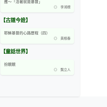
應～「活著就是基督」
◎ 李鴻標
【古道今詮】
耶穌基督的心路歷程（四）
◎ 黃根春
【童話世界】
扮靚靚
◎ 龔立人