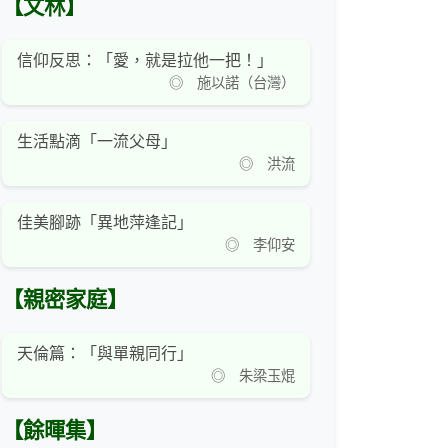
【文林】
信仰反思：「愛，就是拉他一把！」
◎ 施以諾（台灣）
生活點滴「一流父母」
◎ 洪流
佳美腳跡「異地萍逢記」
◎ 李仰安
【親密家庭】
天倫篇：「與單親同行」
◎ 朱梁玉焜
【餘暉集】