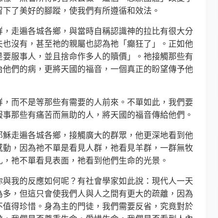
留下了美好的腳蹤，使我們有所遵循和效法。
，走遍各城各鄉，與當時自稱認識神的拉比有很大分
夫也沒有，甚至祂的親屬也認為祂「癲狂了」。正如他
是要服事人，並且捨命作多人的贖價」。祂接觸那些有
治他們的病，更將天國的福音，一個真正的盼望傳予他
，而不是等那些有需要的人前來。不單如此，我們要
服事那些有痛苦而無助的人，將天國的福音傳給他們。
穌走遍各城各鄉，接觸廣大的群眾，他更深地看到他
感動，因為祂不單是看見人群，祂看見羊群，一群無牧
扎，祂不單看見表面，祂看到他們生命的光景。
與我的反應如何呢？有社會學家如此說：現代人一天
為多，但這只會使我們人與人之間有更大的疏離，因為
不值得珍惜。身為主的門徒，我們需要反省，究竟對於