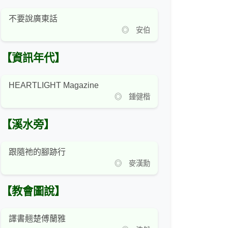
不要說廣東話
◎ 安伯
【資訊年代】
HEARTLIGHT Magazine
◎ 鍾健楷
【溪水旁】
跟隨祂的腳跡行
◎ 麥漢勳
【教會圖說】
譯書翹楚傅蘭雅