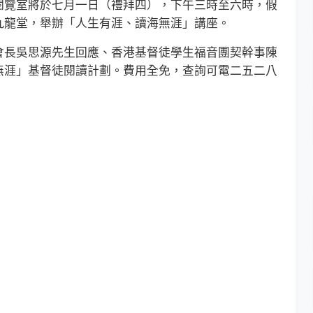
覽室將於七月一日（禮拜四），下午三時至六時，假
九龍堂，舉辦「人生有涯、讀海無涯」講座。
長吳思源先生回應、香港基督徒學生福音團契幹事陳
無涯」基督徒閱讀計劃。費用全免，查詢可電二五二八