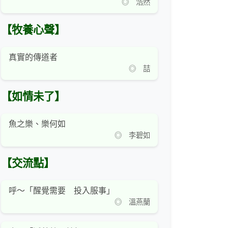
◎ 浩然
【牧養心聲】
真實的傳道者
◎ 喆
【如情未了】
魚之樂、樂何如
◎ 李碧如
【交流點】
呼～「醒覺需要 投入服事」
◎ 溫燕蘭