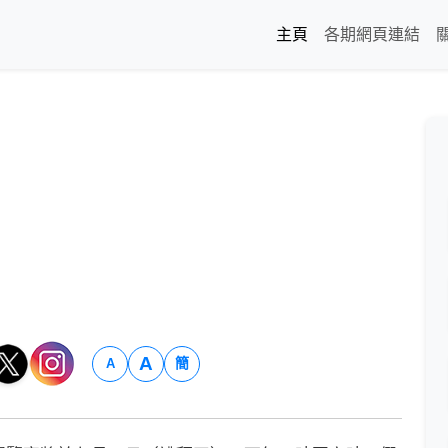
主頁
各期網頁連結
A
簡
A