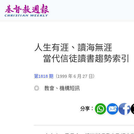
跳至主要內容
人生有涯、讀海無涯
當代信徒讀書趨勢索引
第1818 期
（1999 年 6 月 27 日）
◎ 教會、機構短訊
分享：