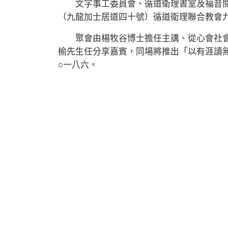
文字事工委員會、循道衛理書室及福音閱
（九龍加士居道四十號）循道衛理聯合教會
聚會由楊牧谷博士擔任主講、從心會社會
榆先生任分享嘉賓，同場將推出「以有涯讀
○一八六。