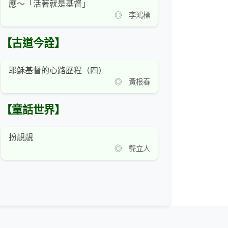
應～「活著就是基督」
◎ 李鴻標
【古道今詮】
耶穌基督的心路歷程（四）
◎ 黃根春
【童話世界】
扮靚靚
◎ 龔立人