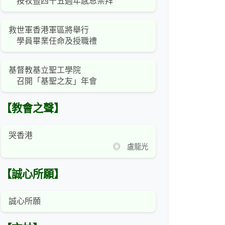
按牧暨四十五週年感恩崇拜
救世軍香港軍區將舉行
學員畢業任命及授職禮
基督教基立聖工學院
召開「基聖之友」年會
【教會之聲】
哭香港
◎ 盧龍光
【誠心所願】
誠心所願