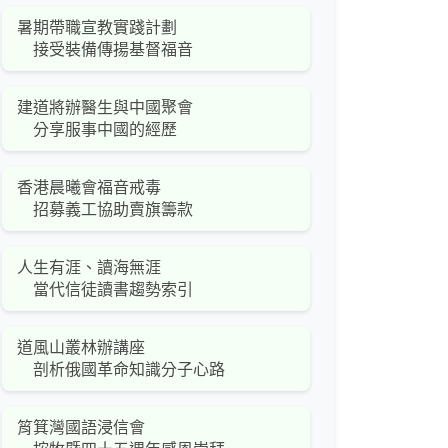
暑期帶職宣教實踐計劃
接受裝備傳揚基督福音
建道將辦醫生與中國聚會
分享服事中國的經歷
香港晨曦會福音戒毒
招募義工協助賣旗籌款
人生有涯、讀海無涯
當代信徒讀書趨勢索引
道風山叢林辦講座
剖析俄國革命知識分子心路
筲箕灣國語浸信會