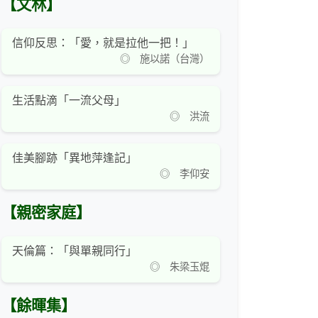
【文林】
信仰反思：「愛，就是拉他一把！」
◎ 施以諾（台灣）
生活點滴「一流父母」
◎ 洪流
佳美腳跡「異地萍逢記」
◎ 李仰安
【親密家庭】
天倫篇：「與單親同行」
◎ 朱梁玉焜
【餘暉集】