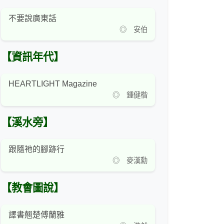
不要說廣東話
◎ 安伯
【資訊年代】
HEARTLIGHT Magazine
◎ 鍾健楷
【溪水旁】
跟隨祂的腳跡行
◎ 麥漢勳
【教會圖說】
譯書翹楚傅蘭雅