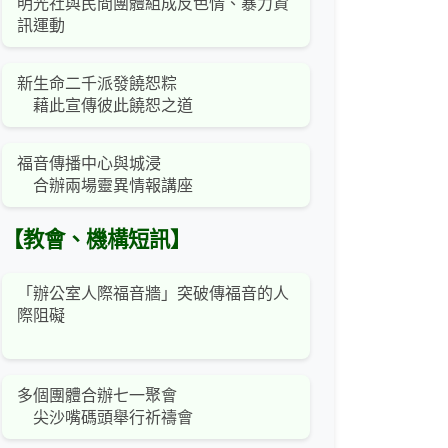
明光社與民間團體組成反色情、暴力資
訊運動
新生命二千派發饒恕粽
藉此宣傳彼此饒恕之道
福音傳播中心與城浸
合辦兩場靈異情報講座
【教會、機構短訊】
「辦公室人際福音牆」突破傳福音的人
際阻礙
多個團體合辦七一聚會
尖沙嘴碼頭舉行祈禱會