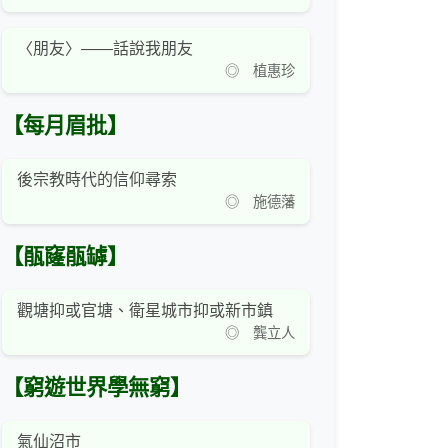
〈朋友〉——話說我朋友
◎ 植惠珍
【每月眉批】
後宗教時代的信仰尋索
◎ 施德藩
【瓹窿瓹罅】
觀塘抑或官塘、衛星城市抑或新市鎮
◎ 龔立人
【窮遊世界學無窮】
氣仙沼市