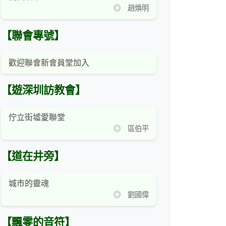
◎ 趙煥明
【聯會專號】
歡迎聯會新會員堂加入
【遊深圳訪教會】
佇立街墟愛聯堂
◎ 區伯平
【道在井旁】
城市的靈魂
◎ 劉國偉
【飄零的音符】