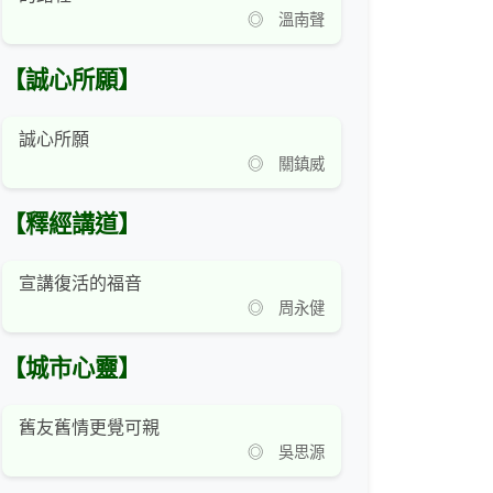
◎ 溫南聲
【誠心所願】
誠心所願
◎ 關鎮威
【釋經講道】
宣講復活的福音
◎ 周永健
【城市心靈】
舊友舊情更覺可親
◎ 吳思源