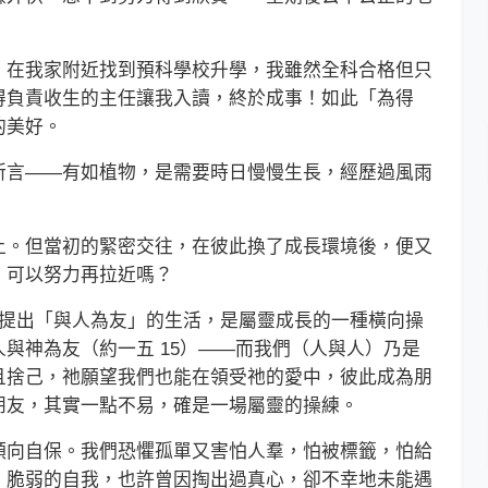
在我家附近找到預科學校升學，我雖然全科合格但只
得負責收生的主任讓我入讀，終於成事！如此「為得
的美好。
言——有如植物，是需要時日慢慢生長，經歷過風雨
。但當初的緊密交往，在彼此換了成長環境後，便又
。可以努力再拉近嗎？
提出「與人為友」的生活，是屬靈成長的一種橫向操
與神為友（約一五 15）——而我們（人與人）乃是
且捨己，祂願望我們也能在領受祂的愛中，彼此成為朋
朋友，其實一點不易，確是一場屬靈的操練。
向自保。我們恐懼孤單又害怕人羣，怕被標籤，怕給
。脆弱的自我，也許曾因掏出過真心，卻不幸地未能遇