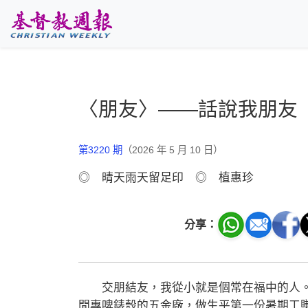
跳至主要內容
〈朋友〉——話說我朋友
第3220 期
（2026 年 5 月 10 日）
◎ 晴天雨天留足印 ◎ 植惠珍
分享：
交朋結友，我從小就是個常在福中的人。
間專啤錶殼的五金廠，做生平第一份暑期工