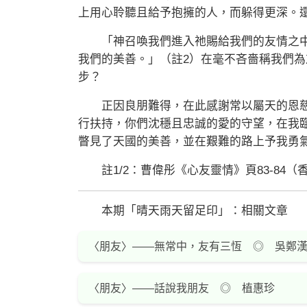
上用心聆聽且給予抱擁的人，而躲得更深。
「神召喚我們進入祂賜給我們的友情之中
我們的美善。」（註2）在毫不吝嗇稱我們
步？
正因良朋難得，在此感謝常以屬天的恩慈
行扶持，你們沈穩且忠誠的愛的守望，在我
瞥見了天國的美善，並在艱難的路上予我勇
註1/2：曹偉彤《心友靈情》頁83-84（
本期「晴天雨天留足印」：相關文章
〈朋友〉——無常中，友有三恆 ◎ 吳鄭
〈朋友〉——話說我朋友 ◎ 植惠珍