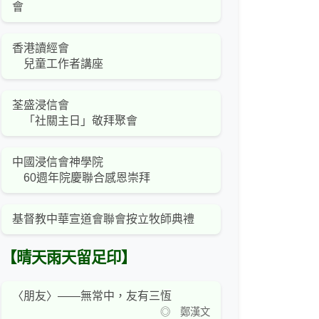
會
香港讀經會
兒童工作者講座
荃盛浸信會
「社關主日」敬拜聚會
中國浸信會神學院
60週年院慶聯合感恩崇拜
基督教中華宣道會聯會按立牧師典禮
【晴天雨天留足印】
〈朋友〉——無常中，友有三恆
◎ 鄭漢文