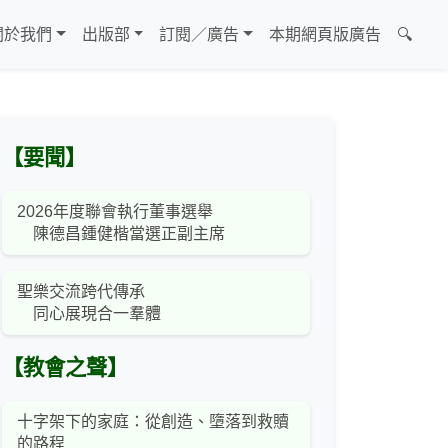
關於我們
出版部
訂閱／廣告
本期網頁版廣告
🔍
【要聞】
2026年度聯會執行董事選舉
陳德昌鍾健楷當選正副主席
聖樂交流跨代傳承
同心展現合一羣體
【教會之聲】
十字架下的家庭：從創造、墮落到救贖
的路程