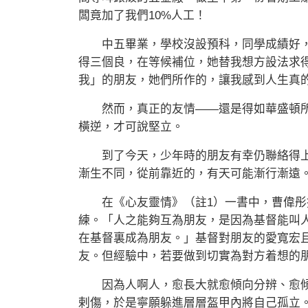
闆竟加了我們10%人工！
中五畢業，學校沒設預科，同學成績好，
得三個良，在等候補位，她替我想方設法求
我」的朋友，她們所作的，讓我感到人生真
然而，真正的友情——還是得如華盛頓所
橫逆，才可說堅立。
到了今天，少年時的朋友有幸仍聯絡得上
漸生不同，從前靠近的，有天可能漸行漸遠
在《心友靈情》（註1）一書中，曹偉彤
練。「人之能夠互為朋友，是因為基督能叫人
在基督裏成為朋友。」基督對朋友的愛寬宏
友。但經驗中，若要做到切實為對方着想的
因為人啊人，愈長大就愈傾向分辨、愈傾
剌傷，於是寧願躲進層層盔甲內將自己孤立