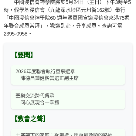
中國浸信會神學院將於5月24日（主日）下午3時至5
時，假學基浸信會（九龍深水埗區元州街162號）舉行
「中國浸信會神學院60 週年暨萬國宣道浸信會來港75週
年聯合感恩崇拜」，歡迎到赴，分享感恩。查詢可電
2395-0958。
【要聞】
2026年度聯會執行董事選舉
陳德昌鍾健楷當選正副主席
聖樂交流跨代傳承
同心展現合一羣體
【教會之聲】
十字架下的家庭：從創造、墮落到救贖的路程