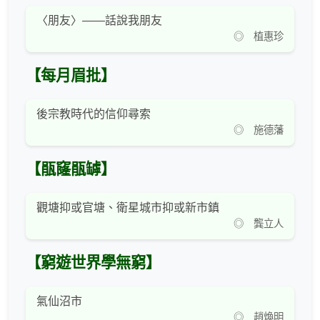
〈朋友〉——話說我朋友
◎ 植惠珍
【每月眉批】
後宗教時代的信仰尋索
◎ 施德藩
【瓹窿瓹罅】
觀塘抑或官塘、衛星城市抑或新市鎮
◎ 龔立人
【窮遊世界學無窮】
氣仙沼市
◎ 趙煥明