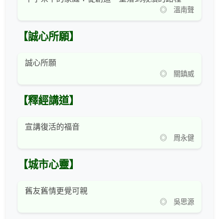
◎ 溫南聲
【誠心所願】
誠心所願
◎ 關鎮威
【釋經講道】
宣講復活的福音
◎ 周永健
【城市心靈】
舊友舊情更覺可親
◎ 吳思源