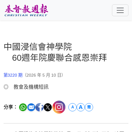
跳至主要內容
中國浸信會神學院
60週年院慶聯合感恩崇拜
第3220 期
（2026 年 5 月 10 日）
◎ 教會及機構短訊
A
分享：
A
簡