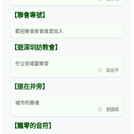
【聯會專號】
歡迎聯會新會員堂加入
【遊深圳訪教會】
佇立街墟愛聯堂
◎ 區伯平
【道在井旁】
城市的靈魂
◎ 劉國偉
【飄零的音符】