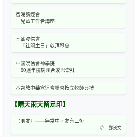
香港讀經會
兒童工作者講座
荃盛浸信會
「社關主日」敬拜聚會
中國浸信會神學院
60週年院慶聯合感恩崇拜
基督教中華宣道會聯會按立牧師典禮
【晴天雨天留足印】
〈朋友〉——無常中，友有三恆
◎ 鄭漢文