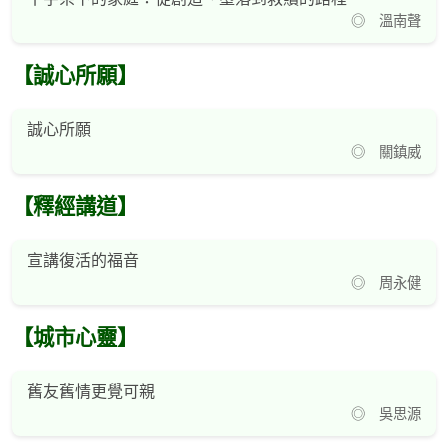
◎ 溫南聲
【誠心所願】
誠心所願
◎ 關鎮威
【釋經講道】
宣講復活的福音
◎ 周永健
【城市心靈】
舊友舊情更覺可親
◎ 吳思源