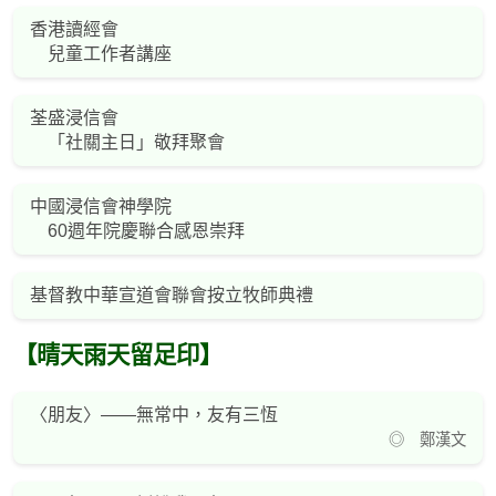
香港讀經會
兒童工作者講座
荃盛浸信會
「社關主日」敬拜聚會
中國浸信會神學院
60週年院慶聯合感恩崇拜
基督教中華宣道會聯會按立牧師典禮
【晴天雨天留足印】
〈朋友〉——無常中，友有三恆
◎ 鄭漢文