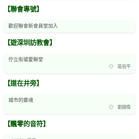
【聯會專號】
歡迎聯會新會員堂加入
【遊深圳訪教會】
佇立街墟愛聯堂
◎ 區伯平
【道在井旁】
城市的靈魂
◎ 劉國偉
【飄零的音符】