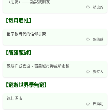
〈朋友〉——話說我朋友
◎ 植惠珍
【每月眉批】
後宗教時代的信仰尋索
◎ 施德藩
【瓹窿瓹罅】
觀塘抑或官塘、衛星城市抑或新市鎮
◎ 龔立人
【窮遊世界學無窮】
氣仙沼市
◎ 趙煥明