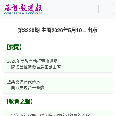
跳至主要內容
第3220期 主曆2026年5月10日出版
【要聞】
2026年度聯會執行董事選舉
陳德昌鍾健楷當選正副主席
聖樂交流跨代傳承
同心展現合一羣體
【教會之聲】
十字架下的家庭：從創造、墮落到救贖的路程