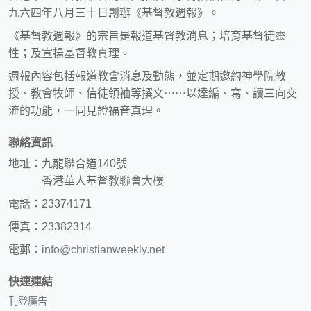
九六四年八月三十日創辦《基督教週報》。
《基督教週報》的宗旨是報道基督教消息；培育基督徒靈
性；及宣揚基督教真理。
週報內容包括報道教會消息及動態，並定期邀約神學院教
授、教會牧師、信徒領袖等撰文⋯⋯以達編、寫、讀三向交
流的功能，一同見證福音真理。
聯絡資訊
地址：九龍聯合道140號
香港華人基督教聯會大樓
電話：23374171
傳真：23382314
電郵：
info@christianweekly.net
快速連結
刊登廣告