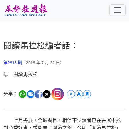
跳至主要內容
閱讀馬拉松編者話：
第2813 期
（2018 年 7 月 22 日）
◎ 閱讀馬拉松
A
分享：
A
簡
七月書展，全城矚目，相信不少讀者已在書展中找
到心愛好書，並開展了閱讀之旅。今期「閱讀馬拉松」