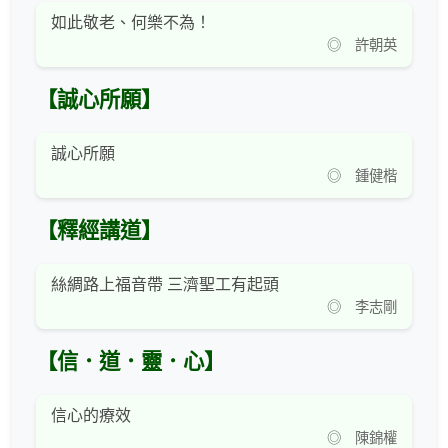
如此敬老、何樂不為！
◎ 許朝英
【誠心所願】
誠心所願
◎ 鍾健楷
【釋經講道】
絲綢路上福音帶 三濟聖工有起頭
◎ 李志剛
【信．道．靈．心】
信心的療效
◎ 陳錦權