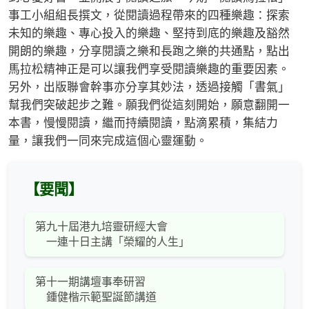
事工小組組長撰文，從閱讀過程帶來的四種樂趣：探索
未知的樂趣、專心投入的樂趣、堅持到底的樂趣及豁然
開朗的樂趣，分享閱讀之樂和長跑之樂的共通點，點出
馬拉松精神正是可以讓我們享受閱讀樂趣的重要因素。
另外，出版聯會幹事亦分享其妙法，透過接觸「書氣」
幫我們突破起步之難。願我們從這刻開始，願意翻開一
本書，慢慢閱讀，繼而持續閱讀，點滴累積，集結力
量，讓我們一同來完成這個心靈運動。
【要聞】
第九十屆港九培靈研經大會
一連十日主講「榮耀的人生」
第十一期講壇事奉研習
鍾健楷示範聖誕節講道