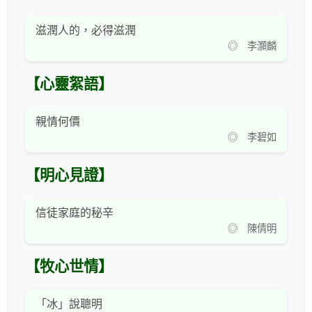
滋潤人的，必得滋潤
◎ 李灝麟
【心靈絮語】
親情何價
◎ 李碧如
【明心見證】
信徒家庭的秘辛
◎ 陳倩明
【牧心世情】
「冰」說聰明