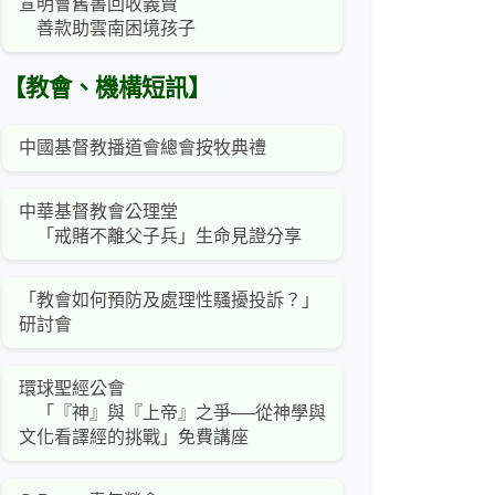
宣明會舊書回收義賣
善款助雲南困境孩子
【教會、機構短訊】
中國基督教播道會總會按牧典禮
中華基督教會公理堂
「戒賭不離父子兵」生命見證分享
「教會如何預防及處理性騷擾投訴？」
研討會
環球聖經公會
「『神』與『上帝』之爭──從神學與
文化看譯經的挑戰」免費講座