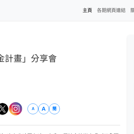
主頁
各期網頁連結
金計畫」分享會
A
簡
A