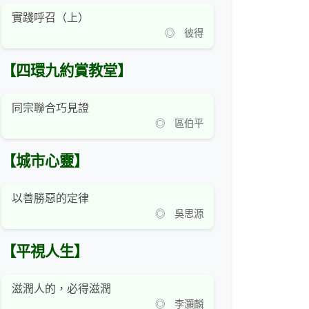
實踐呼召（上）
◎ 彼得
【四環九約賞教堂】
同宗聯合巧見證
◎ 區伯平
【城市心靈】
以善勝惡的定律
◎ 吳思源
【平視人生】
滋潤人的，必得滋潤
◎ 李灝麟