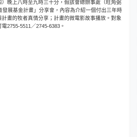
）晚上八時至九時三十分，假該會總辦事處（旺角弼
F兒童發展基金計畫」分享會，內容為介紹一個付出三年時
與計畫的牧者真情分享；計畫的微電影故事播放。對象
-5511／2745-6383。