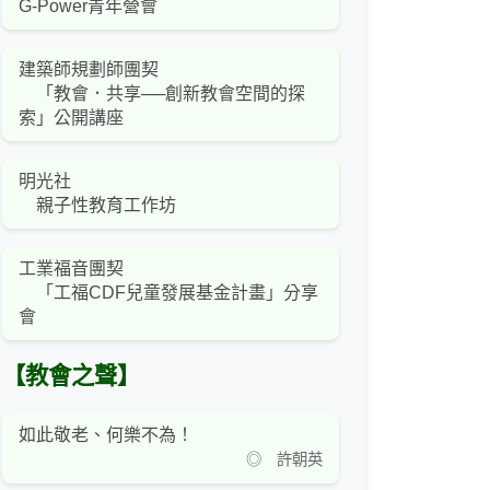
G-Power青年營會
建築師規劃師團契
「教會．共享──創新教會空間的探
索」公開講座
明光社
親子性教育工作坊
工業福音團契
「工福CDF兒童發展基金計畫」分享
會
【教會之聲】
如此敬老、何樂不為！
◎ 許朝英