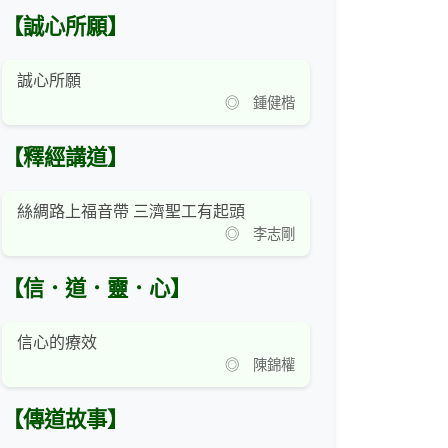
【誠心所願】
誠心所願
◎ 鍾健楷
【釋經講道】
絲綢路上福音帶 三濟聖工有起頭
◎ 李志剛
【信．道．靈．心】
信心的療效
◎ 陳錦權
【傳道故事】