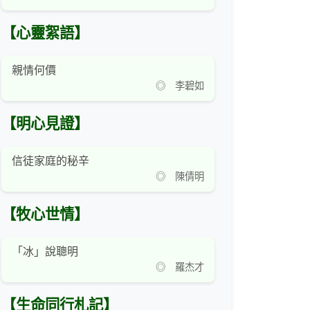
【心靈絮語】
親情何價
◎ 李碧如
【明心見證】
信徒家庭的秘辛
◎ 陳倩明
【牧心世情】
「冰」說聰明
◎ 羅杰才
【生命同行札記】