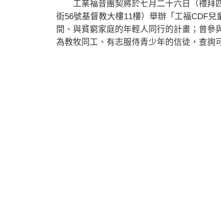
工業福音團契將於七月二十六日（禮拜四
街56號基督教大樓11樓）舉辦「工福CD
間、與貧窮家庭的年輕人同行的計畫；曾參
為教牧同工、有志服侍青少年的信徒，查詢可電2755