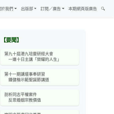
關於我們
出版部
訂閱／廣告
本期網頁版廣告
🔍
【要聞】
第九十屆港九培靈研經大會
一連十日主講「榮耀的人生」
第十一期講壇事奉研習
鍾健楷示範聖誕節講道
剖析同志平權案件
反思婚姻宗教價值