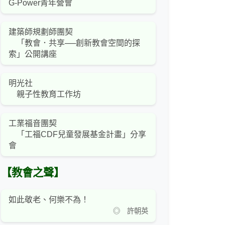
G-Power青年營會
建築師規劃師團契
「教會．共享──創新教會空間的探
索」公開講座
明光社
親子性教育工作坊
工業福音團契
「工福CDF兒童發展基金計畫」分享
會
【教會之聲】
如此敬老、何樂不為！
◎ 許朝英