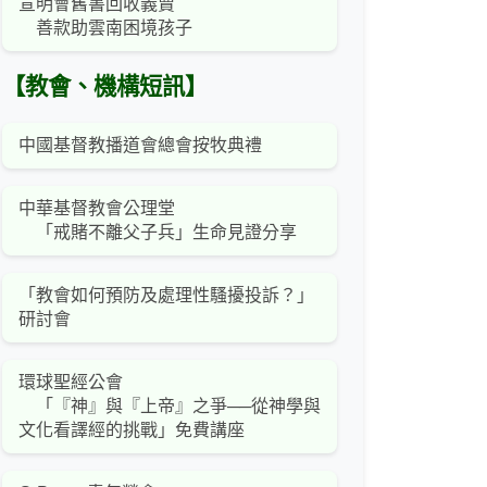
宣明會舊書回收義賣
善款助雲南困境孩子
【教會、機構短訊】
中國基督教播道會總會按牧典禮
中華基督教會公理堂
「戒賭不離父子兵」生命見證分享
「教會如何預防及處理性騷擾投訴？」
研討會
環球聖經公會
「『神』與『上帝』之爭──從神學與
文化看譯經的挑戰」免費講座