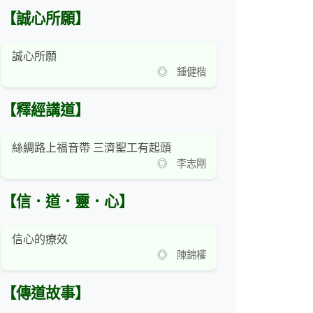
【誠心所願】
誠心所願
◎ 鍾健楷
【釋經講道】
絲綢路上福音帶 三濟聖工有起頭
◎ 李志剛
【信．道．靈．心】
信心的療效
◎ 陳錦權
【傳道故事】