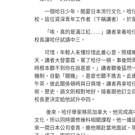
一個哈日少年，酷愛日本流行文化。哈仔
校。這位資深青年工作者（下稱講者），於
「唉，真的是滿江紅……」講者拿着哈仔
校長讓哈仔試讀中三。
可惜，年輕人未懂珍惜此番心意，照樣曠
天，講者大發雷霆，駡了哈仔一頓。事後問
時根本聽不到你在說甚麼。」講者聽後猛然
機制，自動「關機」，甚麼也聽不進去。此
午茶，彼此關係頓時與日俱增。講者再拿哈
術、歷史、語文則相對地好。接着跟他訂立
校長更決定給他試升中四。
後來，哈仔舉家移民加拿大，他完成高中
文化，所以同時選修幾科相關課程。他一邊
來一間日本公司垂青，邀他親赴當地面試。