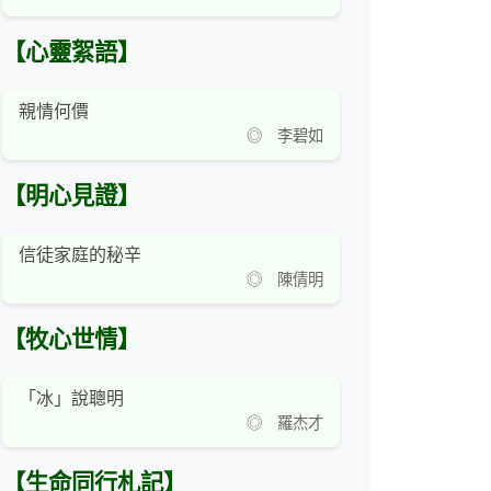
【心靈絮語】
親情何價
◎ 李碧如
【明心見證】
信徒家庭的秘辛
◎ 陳倩明
【牧心世情】
「冰」說聰明
◎ 羅杰才
【生命同行札記】