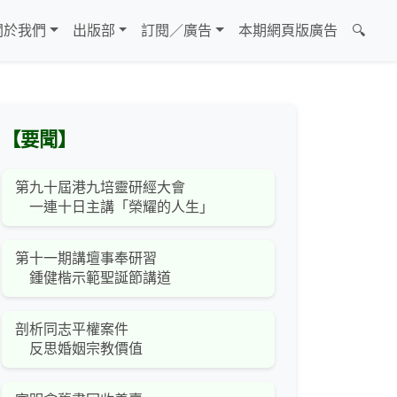
關於我們
出版部
訂閱／廣告
本期網頁版廣告
🔍
【要聞】
第九十屆港九培靈研經大會
一連十日主講「榮耀的人生」
第十一期講壇事奉研習
鍾健楷示範聖誕節講道
剖析同志平權案件
反思婚姻宗教價值