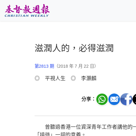
跳至主要內容
滋潤人的，必得滋潤
第2813 期
（2018 年 7 月 22 日）
◎ 平視人生 ◎ 李灝麟
分享：
曾聽過香港一位資深青年工作者講他的一
「接待」一詞的意義。