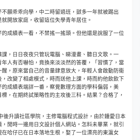
不願乖乖向學，中二時留過班，獃多一年就被踢出
是就開放家庭，收留這位失學青年居住。
的成績表一看，不禁搖一搖頭。但他還是說服了一位
課，日日夜夜只管玩電腦、睇漫畫、聽日文歌。一
青年人有否嚇怕，竟換來淡淡然的答覆，「習慣了，當
一醒，原來當自己的音量肆意放大，年輕人會啟動防衞
後，改變了相處模式，時而送他上課，時而約他飲飲下
仔的成績表端詳一番，察覺數理方面的學科偏弱，美
目標，在期終試策略性的主攻後三科。結果？合格了，
後升讀社區學院，主修電腦程式設計，由於鍾愛日本
讀，閒時一邊用日文設計個人網站。怎料未畢業，就引
現在哈仔已在日本落地生根，娶了一位漂亮的東瀛女