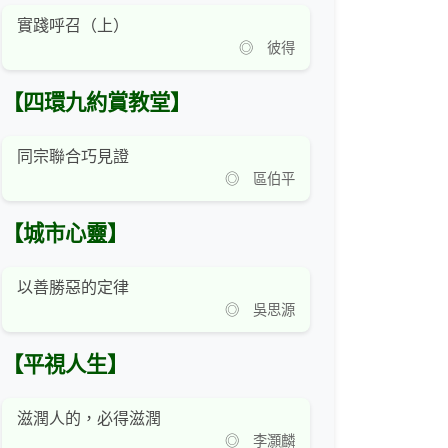
實踐呼召（上）
◎ 彼得
【四環九約賞教堂】
同宗聯合巧見證
◎ 區伯平
【城市心靈】
以善勝惡的定律
◎ 吳思源
【平視人生】
滋潤人的，必得滋潤
◎ 李灝麟