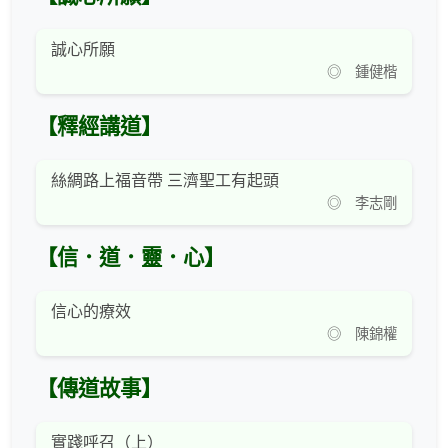
誠心所願
◎ 鍾健楷
【釋經講道】
絲綢路上福音帶 三濟聖工有起頭
◎ 李志剛
【信．道．靈．心】
信心的療效
◎ 陳錦權
【傳道故事】
實踐呼召（上）