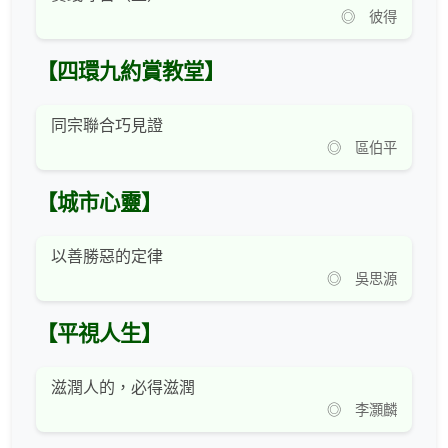
◎ 彼得
【四環九約賞教堂】
同宗聯合巧見證
◎ 區伯平
【城市心靈】
以善勝惡的定律
◎ 吳思源
【平視人生】
滋潤人的，必得滋潤
◎ 李灝麟