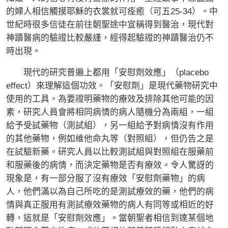
的婦人相信觸摸耶穌的衣裳就可痊癒（可五25-34）。中
世紀時很多信徒在前往朝聖途中宣稱得到醫治，現代對
神蹟醫病的驗證比較嚴謹，經得起驗證的神蹟醫治仍不
時出現。
現代的研究普遍上都用「安慰劑效應」（placebo
effect）來理解這個功效。「安慰劑」是現代藥物研究中
使用的工具。為要證明藥物的療效及排除其他可能的因
素，研究人員會將相同病情的病人隨機分為兩組，一組
給予受試藥物（測試組），另一組給予對病情沒有作用
的其他藥物，例如維他命丸等（對照組），但仍告之是
在試驗新藥。研究人員以比較測試組與對照組在服藥前
和服藥後的病情，而決定藥物是否有療效。令人驚訝的
現象是，有一部分服了沒有療效「安慰劑藥物」的病
人，他們滿以為自己所吃的是測試療效的藥，他們的病
情與真正服用有測試療效藥物的病人有同等或相近的好
轉，這就是「安慰劑效應」。當朝聖者相信到達某個地