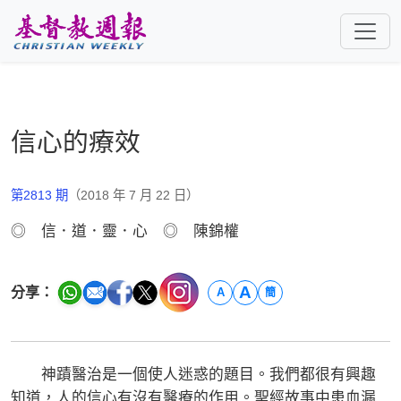
跳至主要內容
信心的療效
第2813 期
（2018 年 7 月 22 日）
◎ 信．道．靈．心 ◎ 陳錦權
A
分享：
A
簡
神蹟醫治是一個使人迷惑的題目。我們都很有興趣
知道，人的信心有沒有醫療的作用。聖經故事中患血漏