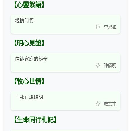
【心靈絮語】
親情何價
◎ 李碧如
【明心見證】
信徒家庭的秘辛
◎ 陳倩明
【牧心世情】
「冰」說聰明
◎ 羅杰才
【生命同行札記】