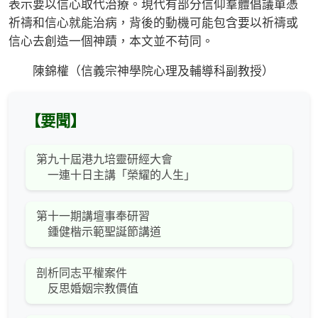
表示要以信心取代治療。現代有部分信仰羣體倡議單憑
祈禱和信心就能治病，背後的動機可能包含要以祈禱或
信心去創造一個神蹟，本文並不苟同。
陳錦權（信義宗神學院心理及輔導科副教授）
【要聞】
第九十屆港九培靈研經大會
一連十日主講「榮耀的人生」
第十一期講壇事奉研習
鍾健楷示範聖誕節講道
剖析同志平權案件
反思婚姻宗教價值