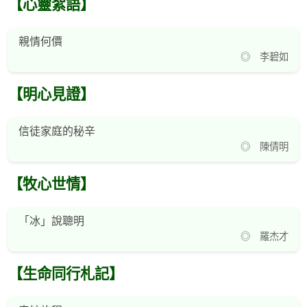
【心靈絮語】
親情何價
◎ 李碧如
【明心見證】
信徒家庭的秘辛
◎ 陳倩明
【牧心世情】
「冰」說聰明
◎ 羅杰才
【生命同行札記】