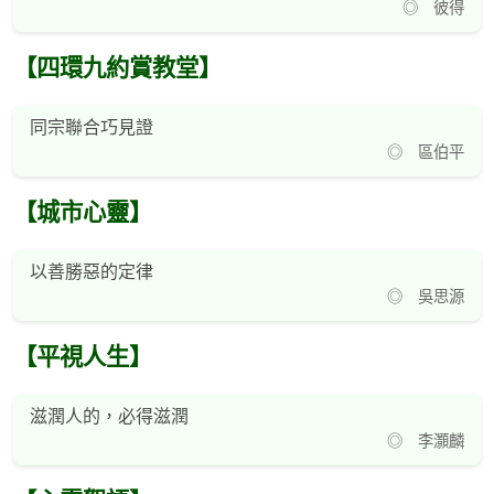
◎ 彼得
【四環九約賞教堂】
同宗聯合巧見證
◎ 區伯平
【城市心靈】
以善勝惡的定律
◎ 吳思源
【平視人生】
滋潤人的，必得滋潤
◎ 李灝麟