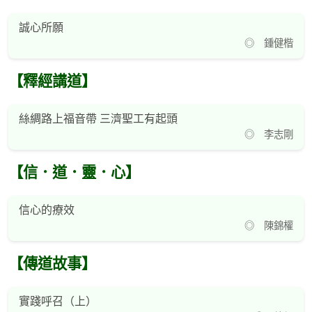
誠心所願
◎ 鍾健楷
【釋經講道】
絲綢路上福音帶 三濟聖工有起頭
◎ 李志剛
【信．道．靈．心】
信心的療效
◎ 陳錦權
【傳道故事】
實踐呼召（上）