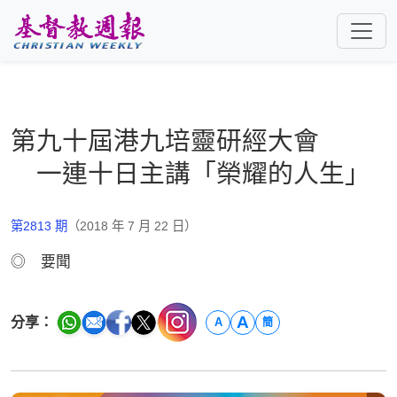
跳至主要內容
第九十屆港九培靈研經大會
一連十日主講「榮耀的人生」
第2813 期
（2018 年 7 月 22 日）
◎ 要聞
A
分享：
A
簡