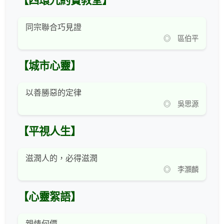
【四環九約賞教堂】
同宗聯合巧見證
◎ 區伯平
【城市心靈】
以善勝惡的定律
◎ 吳思源
【平視人生】
滋潤人的，必得滋潤
◎ 李灝麟
【心靈絮語】
親情何價