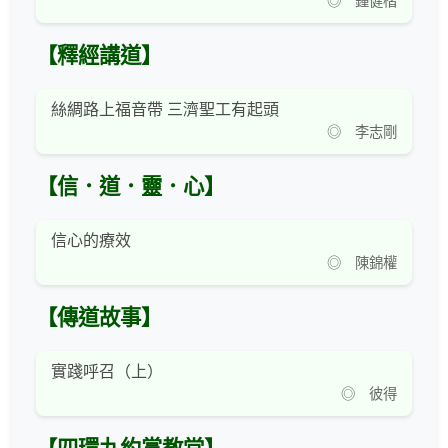
◎ 鍾健楷
【釋經講道】
絲綢路上福音帶 三濟聖工有起頭
◎ 李志剛
【信．道．靈．心】
信心的療效
◎ 陳錦權
【傳道故事】
實踐呼召（上）
◎ 彼得