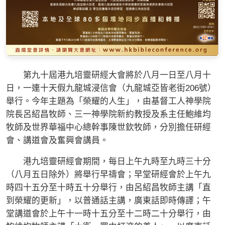
第九十屆港九培靈研經大會將於八月一日至八月十
日，一連十天假九龍城浸信會（九龍城亞皆老街206號）
舉行。今年主題為「榮耀的人生」，由基督工人神學院
院長呂紹昌牧師、三一神學院新約教授及系主任鮑維均
牧師及世界華福中心總幹事陳世欽牧師，分別擔任研經
會、講道會及奮興會講員。
港九培靈研經會期間，每日上午九時至九時三十分
（八月五日除外）將舉行早禱會；早堂研經會於上午九
時四十五分至十時五十分舉行，由呂紹昌牧師主講「直
到榮耀的更新」，以普通話主講，廣東話即時傳譯；午
堂講道會於上午十一時十五分至十二時二十分舉行，由