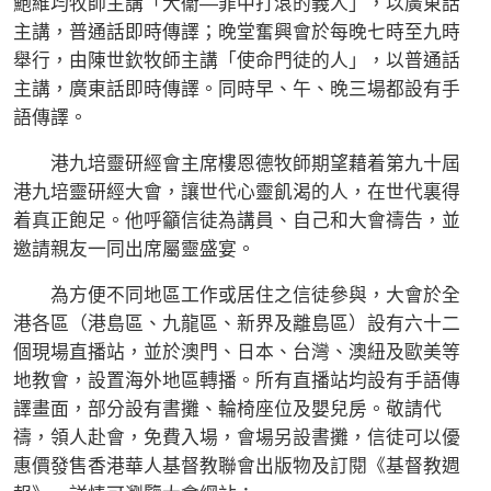
鮑維均牧師主講「大衞—罪中打滾的義人」，以廣東話
主講，普通話即時傳譯；晚堂奮興會於每晚七時至九時
舉行，由陳世欽牧師主講「使命門徒的人」，以普通話
主講，廣東話即時傳譯。同時早、午、晚三場都設有手
語傳譯。
港九培靈研經會主席樓恩德牧師期望藉着第九十屆
港九培靈研經大會，讓世代心靈飢渴的人，在世代裏得
着真正飽足。他呼籲信徒為講員、自己和大會禱告，並
邀請親友一同出席屬靈盛宴。
為方便不同地區工作或居住之信徒參與，大會於全
港各區（港島區、九龍區、新界及離島區）設有六十二
個現場直播站，並於澳門、日本、台灣、澳紐及歐美等
地教會，設置海外地區轉播。所有直播站均設有手語傳
譯畫面，部分設有書攤、輪椅座位及嬰兒房。敬請代
禱，領人赴會，免費入場，會場另設書攤，信徒可以優
惠價發售香港華人基督教聯會出版物及訂閱《基督教週