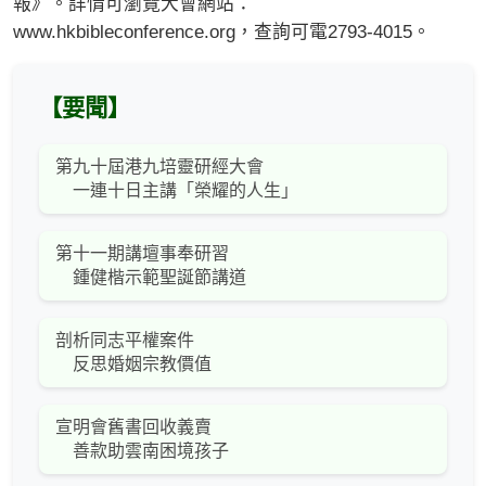
報》。詳情可瀏覽大會網站：
www.hkbibleconference.org，查詢可電2793-4015。
【要聞】
第九十屆港九培靈研經大會
一連十日主講「榮耀的人生」
第十一期講壇事奉研習
鍾健楷示範聖誕節講道
剖析同志平權案件
反思婚姻宗教價值
宣明會舊書回收義賣
善款助雲南困境孩子