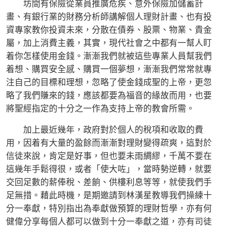
坊間有保險從業員推廣危疾、意外保險加儲蓄計
畫、有銀行業的財務分析師講解個人理財計畫、也有投
資專家教你投資未來，分散在債券、股票、物業、貴金
屬，加上消費主義，其實，現代社會之中都有一幫人盯
着你怎樣使用金錢。漸漸我們就被這些專業人員幫我們
着想、購買安全感、購買一個夢想，漸漸我們常常就專
注自己的目標和理想，忽略了使金錢成聖的上帝，更忽
略了我們賺來的錢，應該都要為福音的緣故而用，也要
將聖經指定的十分之一作為支持上帝的教會所需。
加上最近幾年，政府對於個人的稅項和收取的費
用，因着有大量的盈餘而漸漸對理財變得疏爽，這對於
信徒來說，肯定是好事，但也要未雨綢繆，千萬不要在
這幾年手鬆得很，或者「使大咗」，當時勢逆轉，就要
交回足數的薪俸稅、差餉、供樓利息等等，就使我們手
足無措。藉此時機，是期邀請到林漢星教導我們操練十
分一奉獻，特別指出為奉獻做預算的理財哲學，亦有何
健偉分享每個人都可以做到十分一奉獻之道，亦有司徒