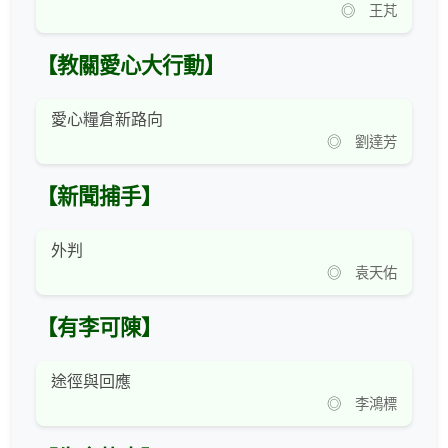
◎ 王芃
【教關愛心大行動】
愛心糧倉新路向
◎ 劉達芳
【新聞捕手】
外判
◎ 袁天佑
【有李可陳】
途徑與回應
◎ 李鴻標