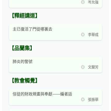
◎ 岑允強
【釋經講道】
主已復活了門徒哪裏去
◎ 李華成
【品蘭集】
肺炎的警號
◎ 文蘭芳
【教會觸覺】
信徒的財政規畫與奉獻——編者話
◎ 張振華