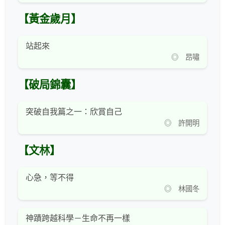
【黃金歲月】
站起來
◎ 昂嘯
【破局錦囊】
突破自我篇之一：欣賞自己
◎ 許開明
【文林】
心急，等不得
◎ 林國冬
神蹟跨越科學－生命不再一樣