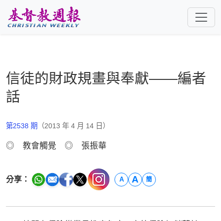
跳至主要內容
信徒的財政規畫與奉獻——編者
話
第2538 期
（2013 年 4 月 14 日）
◎ 教會觸覺 ◎ 張振華
A
分享：
A
簡