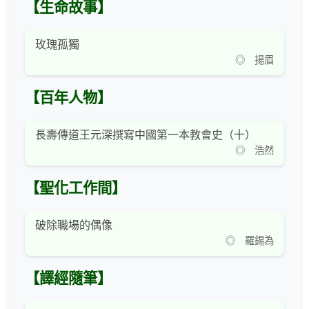
【生命故事】
玫瑰孤獨
◎ 揚眉
【百年人物】
長壽傳道王元深撰寫中國第一本教會史（十）
◎ 浩然
【聖化工作間】
破除職場的偶像
◎ 羅錫為
【譯經隨筆】