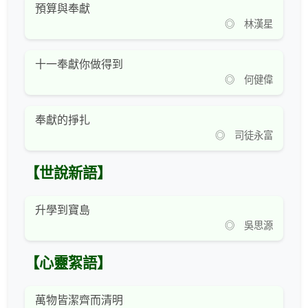
預算與奉獻
◎ 林漢星
十一奉獻你做得到
◎ 何健偉
奉獻的掙扎
◎ 司徒永富
【世說新語】
升學到寶島
◎ 吳思源
【心靈絮語】
萬物皆潔齊而清明