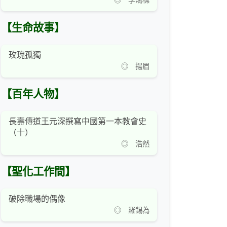
◎ 李鴻標
【生命故事】
玫瑰孤獨
◎ 揚眉
【百年人物】
長壽傳道王元深撰寫中國第一本教會史
（十）
◎ 浩然
【聖化工作間】
破除職場的偶像
◎ 羅錫為