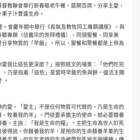
督教聯會舉行新春敬老午餐，筵開百席，分享主愛，
汁果子汁豐盛生命。
慶。會慶年期中舉行《長執及教牧同工專題講座》，與
聆聽專題（信義宗的崇拜禮儀）、同領聖餐、同享美
是分享物質的「早飯」。所以，聖餐和聚餐都是上帝為
愛我比這些更深麼？」按照經文的場景：「他們吃完
），乃是指着「這些」是當時早飯的魚與餅。復活主賜
 。
的愛。「愛主」不是任何物質可代替的，乃是生命的
養、牧養我的羊」。門徒要承擔主的使命，就必要餧養
餧養。主說：「我是生命的糧」。主把生命為世人釘死
對彼得說，你餧養我的羊，是用你的生命餧養羊羣的生
餧養羊羣，但在年老時的生命被帶到死地去榮耀神。傳