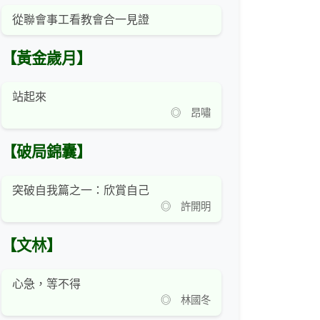
從聯會事工看教會合一見證
【黃金歲月】
站起來
◎ 昂嘯
【破局錦囊】
突破自我篇之一：欣賞自己
◎ 許開明
【文林】
心急，等不得
◎ 林國冬