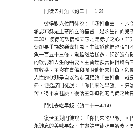
門徒去打魚（約二十一1-3）
彼得對六位門徒說：「我打魚去」。六位
承認耶穌是上帝所立的基督，是永生神的兒子
二33）彼得的認信和立志乃是赤子之心，並
徒卻要重操故業去打魚。主知道他們整夜打
魚一百五十三條，魚雖然這樣多，網卻沒有
的軟弱和人生的需要。主曾經預言彼得將會
有收獲。主沒有責備和攔阻他們去打魚，卻
人性的軟弱是自以為走回頭路「去打魚」就
糧，便邀請門徒說：「你們來吃早飯」。只
苦，得不着甚麼。復活主知道祂的門徒之所
門徒去吃早飯（約二十一4-14）
復活主對門徒說：「你們來吃早飯」。門
永難忘的美味早飯。主邀請門徒吃早飯後，