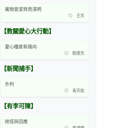
萬物皆潔齊而清明
◎ 王芃
【教關愛心大行動】
愛心糧倉新路向
◎ 劉達芳
【新聞捕手】
外判
◎ 袁天佑
【有李可陳】
途徑與回應