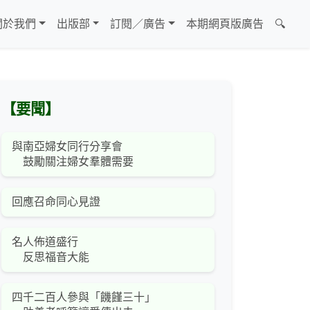
關於我們
出版部
訂閱／廣告
本期網頁版廣告
🔍
【要聞】
與南亞婦女同行分享會
鼓勵關注婦女羣體需要
回應召命同心見證
名人佈道盛行
反思福音大能
四千二百人參與「饑饉三十」