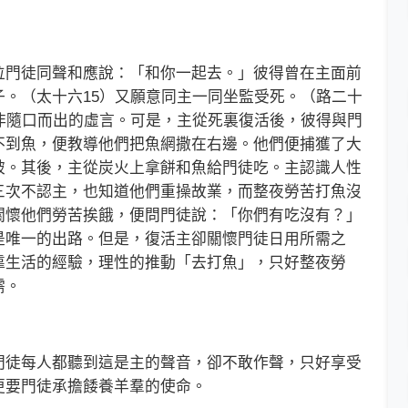
門徒同聲和應說：「和你一起去。」彼得曾在主面前
。（太十六15）又願意同主一同坐監受死。（路二十
非隨口而出的虛言。可是，主從死裏復活後，彼得與門
不到魚，便教導他們把魚網撒在右邊。他們便捕獲了大
破。其後，主從炭火上拿餅和魚給門徒吃。主認識人性
三次不認主，也知道他們重操故業，而整夜勞苦打魚沒
關懷他們勞苦挨餓，便問門徒說：「你們有吃沒有？」
是唯一的出路。但是，復活主卻關懷門徒日用所需之
靠生活的經驗，理性的推動「去打魚」，只好整夜勞
需。
徒每人都聽到這是主的聲音，卻不敢作聲，只好享受
更要門徒承擔餧養羊羣的使命。