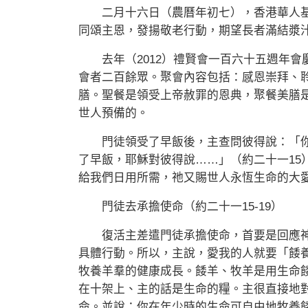
二月十六日（農曆年初七），香港華人基
同頌主恩，發揚敬老行動，期望長者滿結漿
去年（2012）禮賢會一百六十五週年會
會者二百餘眾。聚會內容包括：感恩崇拜、
膳。聖餐是領受上帝赦罪的恩典，聚餐美膳
世人預備的。
門徒領受了早飯後，主查問彼得說：「你
了早飯，耶穌對彼得說……」（約二十一15
給我們日用所需，祂又賜世人永恆生命的大愛
門徒去承擔使命（約二十一15-19）
復活主差遣門徒承擔使命，首要是回應神
具體行動。所以，主說，愛我的人就要「餧
牧養羊羣的健康成長。餧羊、牧羊是用生命
在十架上、主的話是生命的糧。主很直接地
命。並說：你在年少時的生命可自由地牧養