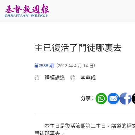
跳至主要內容
主已復活了門徒哪裏去
第2538 期
（2013 年 4 月 14 日）
◎ 釋經講道 ◎ 李華成
分享：
本主日是復活節期第三主日。講道的經文
門徒那裏去。