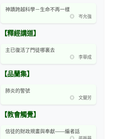
神蹟跨越科學－生命不再一樣
◎ 岑允強
【釋經講道】
主已復活了門徒哪裏去
◎ 李華成
【品蘭集】
肺炎的警號
◎ 文蘭芳
【教會觸覺】
信徒的財政規畫與奉獻——編者話
◎ 張振華