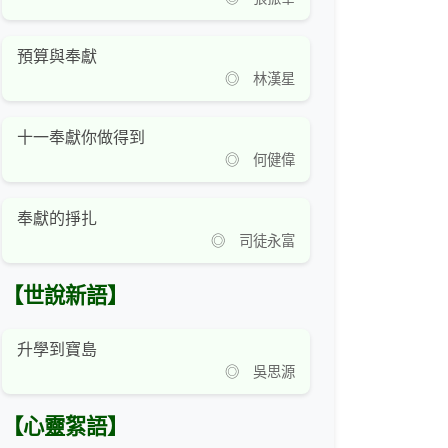
預算與奉獻
◎ 林漢星
十一奉獻你做得到
◎ 何健偉
奉獻的掙扎
◎ 司徒永富
【世說新語】
升學到寶島
◎ 吳思源
【心靈絮語】