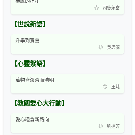
奉獻的掙扎
◎ 司徒永富
【世說新語】
升學到寶島
◎ 吳思源
【心靈絮語】
萬物皆潔齊而清明
◎ 王芃
【教關愛心大行動】
愛心糧倉新路向
◎ 劉達芳