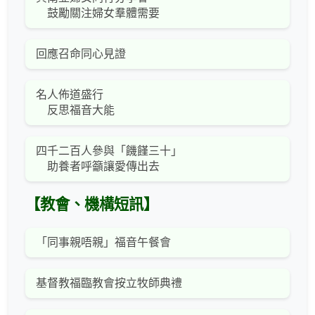
鼓勵關注婦女羣體需要
回應召命同心見證
名人佈道盛行
反思福音大能
四千二百人參與「饑饉三十」
助養者呼籲讓愛傳出去
【教會、機構短訊】
「同事親唔親」福音午餐會
基督教福臨教會按立牧師典禮