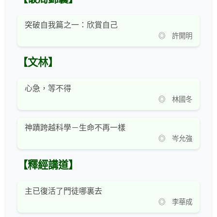
突破自我篇之一：欣賞自己
◎ 許開明
【文林】
心急，等不得
◎ 林國冬
神蹟跨越科學－生命不再一樣
◎ 岑允強
【釋經講道】
主已復活了門徒哪裏去
◎ 李華成