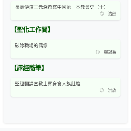
長壽傳道王元深撰寫中國第一本教會史（十）
◎ 浩然
【聖化工作間】
破除職場的偶像
◎ 羅錫為
【譯經隨筆】
聖經翻譯宣教士葬身食人族肚腹
◎ 洪放