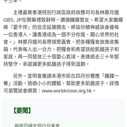
十三年。
主禮嘉賓香港特別行政區政府政務司司長林鄭月娥
GBS, JP在開幕禮致辭時，讚揚饑饉營友，希望大家繼續
將『愛不停』的信念延展開去，將這份精神感染身邊每
一位香港人，讓香港成為一個不分你我、關心世界的社
會。」林鄭月娥司長帶領眾嘉賓，把各種糧食放進收集
箱，代表每人出一分力，把糧食和希望送給飢餓孩子和
家庭，再一同發放三十個愛心氣球，表達過去三十年堅
持堅守，承諾讓更多飢餓孩子得到溫飽。
另外，宣明會邀請本港市民在四月份響應「饑饉一
餐」活動，透過小小的體驗，幫助更多飢餓孩子，詳情
可瀏覽該會網頁：www.worldvision.org.hk。
【要聞】
與南亞婦女同行分享會