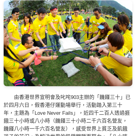
由香港世界宣明會及叱咤903主辦的「饑饉三十」已
於四月六日，假香港仔運動場舉行，活動踏入第三十
年，主題為「Love Never Fails」，近四千二百人透過捱
餓三十小時或八小時（饑饉三十小時二千六百名營友，
饑饉八小時一千六百名營友），感受世界上貧乏及飢餓