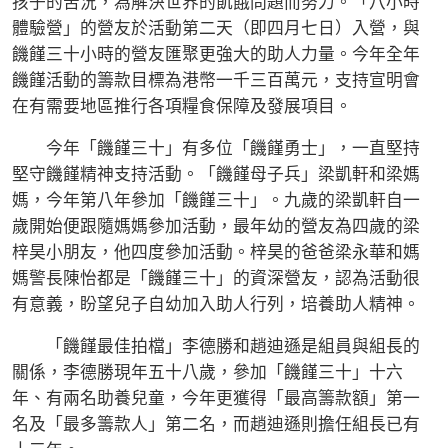
孩子的苦況，為解決世界的飢餓問題而努力。「八小時
體驗營」的營友於活動第二天（即四月七日）入營，與
饑饉三十小時的營友匯聚更強大的助人力量。今年全年
饑饉活動的籌款目標為港幣一千三百萬元，支持宣明會
在有需要地區推行各項糧食保障及發展項目。
今年「饑饉三十」有多位「饑饉勇士」，一直堅持
堅守饑饉精神支持活動。「饑饉母子兵」梁凱軒和梁媽
媽，今年第八年參加「饑饉三十」。九歲的梁凱軒自一
歲開始便跟隨媽媽參加活動，最年幼的營友為四歲的梁
梓昊小朋友，他四度參加活動。梓昊的爸爸梁永華和媽
媽警長陳怡都是「饑饉三十」的資深營友，認為活動很
有意義，盼望兒子自幼加入助人行列，培養助人精神。
「饑饉最佳拍檔」李德勝和趙迪遜是組員與組長的
關係，李德勝現年五十八歲，參加「饑饉三十」十六
年、有兩名助養兒童，今年更獲得「最高籌款額」第一
名及「最多籌款人」第二名，而趙迪遜則擔任組長已有