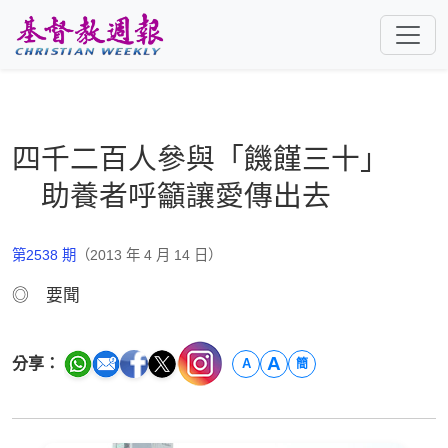
跳至主要內容
四千二百人參與「饑饉三十」
助養者呼籲讓愛傳出去
第2538 期
（2013 年 4 月 14 日）
◎ 要聞
A
分享：
A
簡