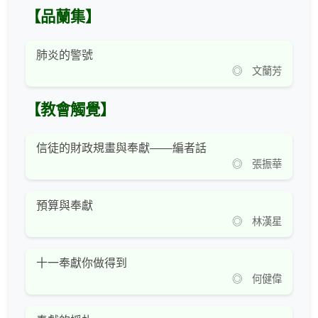
【品蘭集】
肺炎的警號
◎ 文蘭芳
【教會觸覺】
信徒的財政規畫與奉獻——編者話
◎ 張振華
預算與奉獻
◎ 林漢星
十一奉獻你做得到
◎ 何健偉