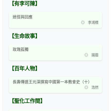
【有李可陳】
途徑與回應
◎ 李鴻標
【生命故事】
玫瑰孤獨
◎ 揚眉
【百年人物】
長壽傳道王元深撰寫中國第一本教會史（十）
◎ 浩然
【聖化工作間】