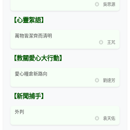
◎ 吳思源
【心靈絮語】
萬物皆潔齊而清明
◎ 王芃
【教關愛心大行動】
愛心糧倉新路向
◎ 劉達芳
【新聞捕手】
外判
◎ 袁天佑