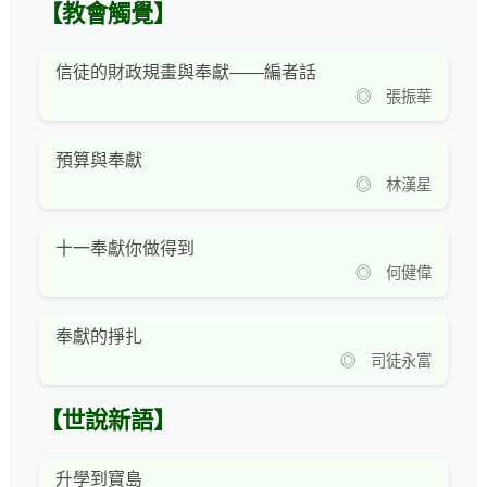
【教會觸覺】
信徒的財政規畫與奉獻——編者話
◎ 張振華
預算與奉獻
◎ 林漢星
十一奉獻你做得到
◎ 何健偉
奉獻的掙扎
◎ 司徒永富
【世說新語】
升學到寶島