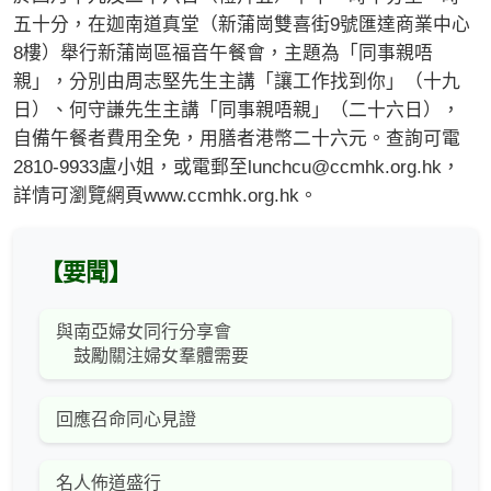
五十分，在迦南道真堂（新蒲崗雙喜街9號匯達商業中心
8樓）舉行新蒲崗區福音午餐會，主題為「同事親唔
親」，分別由周志堅先生主講「讓工作找到你」（十九
日）、何守謙先生主講「同事親唔親」（二十六日），
自備午餐者費用全免，用膳者港幣二十六元。查詢可電
2810-9933盧小姐，或電郵至
lunchcu@ccmhk.org.hk
，
詳情可瀏覽網頁www.ccmhk.org.hk。
【要聞】
與南亞婦女同行分享會
鼓勵關注婦女羣體需要
回應召命同心見證
名人佈道盛行