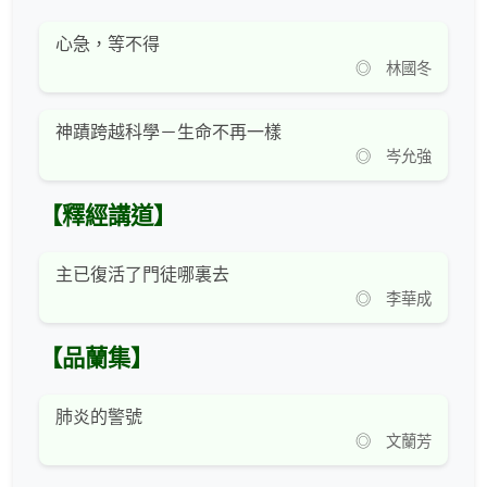
心急，等不得
◎ 林國冬
神蹟跨越科學－生命不再一樣
◎ 岑允強
【釋經講道】
主已復活了門徒哪裏去
◎ 李華成
【品蘭集】
肺炎的警號
◎ 文蘭芳