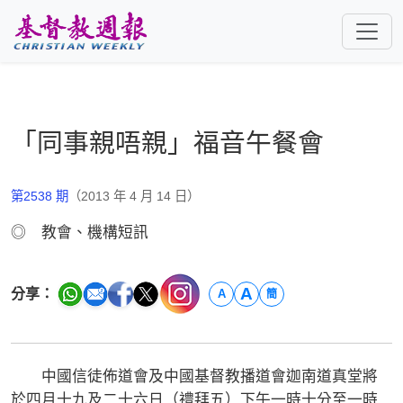
跳至主要內容
「同事親唔親」福音午餐會
第2538 期
（2013 年 4 月 14 日）
◎ 教會、機構短訊
A
分享：
A
簡
中國信徒佈道會及中國基督教播道會迦南道真堂將
於四月十九及二十六日（禮拜五）下午一時十分至一時